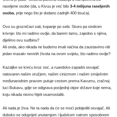
raseljene osobe (da, u Kivuu je već bilo
3-4 milijuna raseljenih
osoba
, prije nego što je dodano zadnjih 400 tisuća).
Ovo su grozničavi sati, kopanje po sebi. Skoro pa sindrom
krivnje: što mi radimo ovdje, da barem tamo, zajedno s njima,
dijelimo ovu sudbinu?
Ali onda, ako nikada ne budemo imali načina da zaustavimo niti
jedan masakr nevinih života na ovom svijetu, što radimo ovdje?
Kazaljke se kreću kroz noć, a ruandsko-zapadni osvajač
natovaren našim oružjem, našim cinizmom i našim smiješnim
međunarodnim pravom putuje cestom prema Kavumu, zračnoj
luci Bukavu, gdje se odigrava posljednji otpor države koje nema,
koju nikada nismo htjeli osamostaliti.
Ali nada je živa. Ne ta nada da će se moći pobijediti osvajač. Ali
duboko se oduprijeti unutarnjom i ljudskom vatrom sposobnom