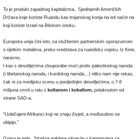
To je produkt zapadnog kapitalizma, Sjedinjenih Američkih
Država koje koriste Ruandu kao trojanskog konja na isti način na
koji koriste Izrael na Bliskom istoku.
Europska unija čini isto, sa službenim partnerskim sporazumom
o rijetkim metalima, preko sredstava za ruandsku vojsku. Iz Kine,
naravno.
I kao s desetljećima zlouporabe moći protiv palestinskog naroda
(i tibetanskog naroda, i kurdskog naroda…) nitko nam nije rekao,
čak ni za medijsku scenu u posljednjim desetljećima, o 7-8
milijuna smrti u ratu s
koltanom i kobaltom,
potaknutom od
strane SAD-a.
“Uobičajeni Afrikanci koji ne znaju živjeti, a međusobno se
ubijaju.”
Goma je pala. Strašna paklena situacija u kampovima za