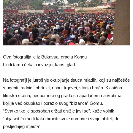
Ova fotografija je iz Bukavua, grad u Kongu
Ljudi tamo čekaju invaziju, kaos, glad.
Na fotografiji je jutrošnje okupljanje tisuća mladih, koji su najčešće
studenti, radnici, obrtnici, ribari, trgovci, starija braća. Klasična
filmska scena, bespomoćnog grada s napadačem na vratima,
koji je već okupirao i porazio svog “blizanca” Gomu.
“Svatko tko je sposoban držati oružje javi se”, kaže vojnik,
“objasnit ćemo ti kako braniti svoje domove i svoje obitelji do
posljednjeg mjesta”.