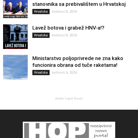
stanovnika sa prebivalištem u Hrvatskoj
kolovoz 8, 2026
Hrvatska
Lavež botova i grabež HNV-a!?
kolovoz 8, 2026
Hrvatska
Ministarstvo poljoprivrede ne zna kako
funcionira obrana od tuče raketama!
kolovoz 6, 2026
Hrvatska
Atelier Ingrid Runtić