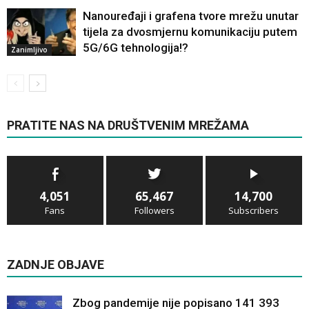
Nanouređaji i grafena tvore mrežu unutar
tijela za dvosmjernu komunikaciju putem
5G/6G tehnologija!?
Zanimljivo
PRATITE NAS NA DRUŠTVENIM MREŽAMA
4,051
65,467
14,700
Fans
Followers
Subscribers
ZADNJE OBJAVE
Zbog pandemije nije popisano 141 393