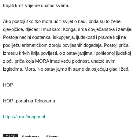
trajati kroz vrijeme unatoč svemu.
Ako postoji itko tko mora učiti svijet o nadi, onda su to žene,
djevojčice, dječaci i muškarci Konga, srca čovječanstva i zemlje.
Postoje načini opstanka, iskupljenja, ljudskosti i pravde koji ne
podliježu aritmetičkom zbroju povijesnih događaja. Postoji priča
između krivih linija povijesti, o zlostavljanjima i pohlepnoj ljudskoj
zloći, priča koja MORA imati veću plodnost, unatoč svim
izgledima. Mora. Ne ostavljajmo ih same da osjećaju glad i žeđ.
HOP
HOP -portal na Telegramu
https://t.me/hopportal
TAGS
# bukavua
# kongo