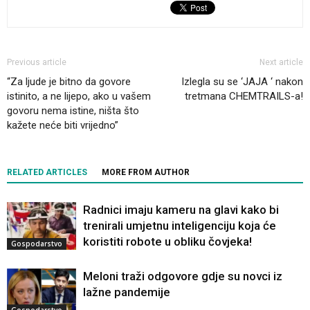
Previous article
Next article
“Za ljude je bitno da govore
Izlegla su se ‘JAJA ‘ nakon
istinito, a ne lijepo, ako u vašem
tretmana CHEMTRAILS-a!
govoru nema istine, ništa što
kažete neće biti vrijedno”
RELATED ARTICLES
MORE FROM AUTHOR
Radnici imaju kameru na glavi kako bi
trenirali umjetnu inteligenciju koja će
koristiti robote u obliku čovjeka!
Gospodarstvo
Meloni traži odgovore gdje su novci iz
lažne pandemije