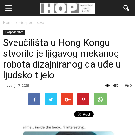
Home
Gospodarstvo
Gospodarstvo
Sveučilišta u Hong Kongu
stvorilo je ljigavog mekanog
robota dizajniranog da uđe u
ljudsko tijelo
travanj 17, 2025
1652
0