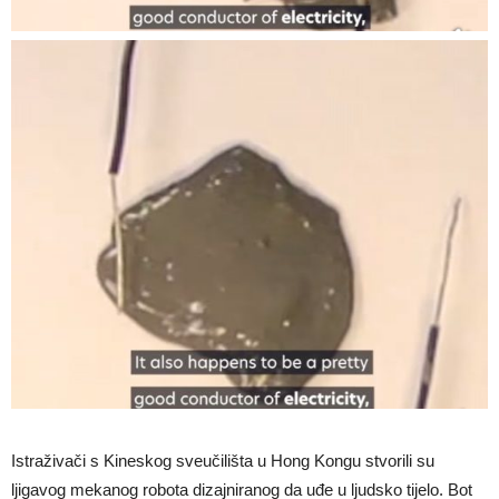
Istraživači s Kineskog sveučilišta u Hong Kongu stvorili su
ljigavog mekanog robota dizajniranog da uđe u ljudsko tijelo. Bot