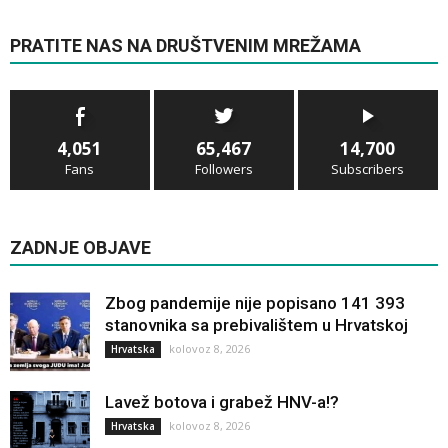
PRATITE NAS NA DRUŠTVENIM MREŽAMA
4,051
65,467
14,700
Fans
Followers
Subscribers
ZADNJE OBJAVE
Zbog pandemije nije popisano 141 393
stanovnika sa prebivalištem u Hrvatskoj
kolovoz 8, 2026
Hrvatska
Lavež botova i grabež HNV-a!?
kolovoz 8, 2026
Hrvatska