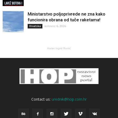
Ministarstvo poljoprivrede ne zna kako
funcionira obrana od tuče raketama!
kolovoz 6, 2026
Hrvatska
Atelier Ingrid Runtić
Contact us:
urednik@hop.com.hr