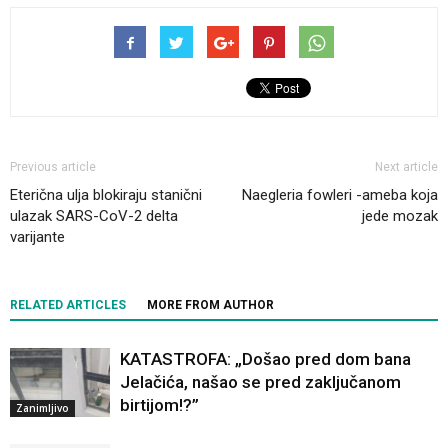
Previous article
Next article
Eterična ulja blokiraju stanični
Naegleria fowleri -ameba koja
ulazak SARS-CoV-2 delta
jede mozak
varijante
RELATED ARTICLES
MORE FROM AUTHOR
KATASTROFA: „Došao pred dom bana
Jelačića, našao se pred zaključanom
birtijom!?”
Zanimljivo