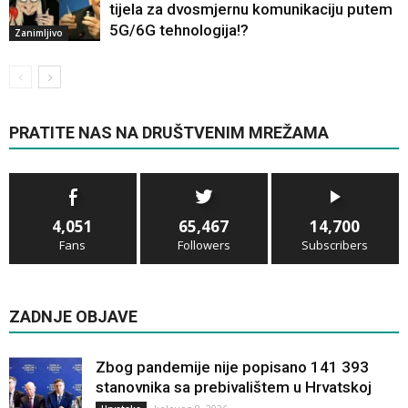
tijela za dvosmjernu komunikaciju putem
5G/6G tehnologija!?
Zanimljivo
PRATITE NAS NA DRUŠTVENIM MREŽAMA
4,051
65,467
14,700
Fans
Followers
Subscribers
ZADNJE OBJAVE
Zbog pandemije nije popisano 141 393
stanovnika sa prebivalištem u Hrvatskoj