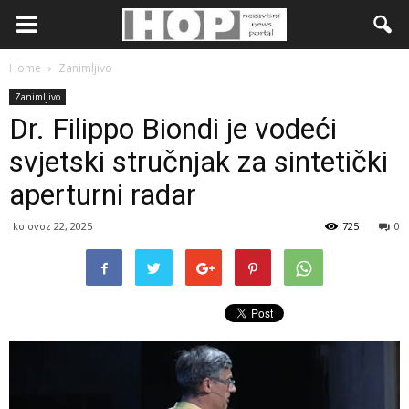
Home
Zanimljivo
Zanimljivo
Dr. Filippo Biondi je vodeći
svjetski stručnjak za sintetički
aperturni radar
kolovoz 22, 2025
725
0