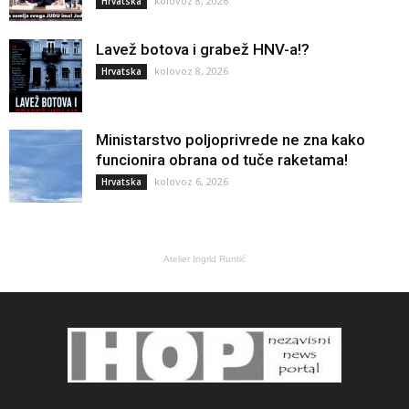
kolovoz 8, 2026
Hrvatska
Lavež botova i grabež HNV-a!?
kolovoz 8, 2026
Hrvatska
Ministarstvo poljoprivrede ne zna kako
funcionira obrana od tuče raketama!
kolovoz 6, 2026
Hrvatska
Atelier Ingrid Runtić