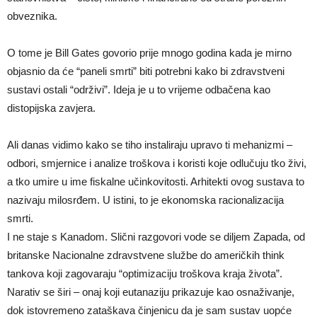
obveznika.
O tome je Bill Gates govorio prije mnogo godina kada je mirno
objasnio da će “paneli smrti” biti potrebni kako bi zdravstveni
sustavi ostali “održivi”. Ideja je u to vrijeme odbačena kao
distopijska zavjera.
Ali danas vidimo kako se tiho instaliraju upravo ti mehanizmi –
odbori, smjernice i analize troškova i koristi koje odlučuju tko živi,
a tko umire u ime fiskalne učinkovitosti. Arhitekti ovog sustava to
nazivaju milosrđem. U istini, to je ekonomska racionalizacija
smrti.
I ne staje s Kanadom. Slični razgovori vode se diljem Zapada, od
britanske Nacionalne zdravstvene službe do američkih think
tankova koji zagovaraju “optimizaciju troškova kraja života”.
Narativ se širi – onaj koji eutanaziju prikazuje kao osnaživanje,
dok istovremeno zataškava činjenicu da je sam sustav uopće