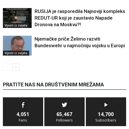
RUSIJA je rasporedila Najnoviji kompleks
REDUT-UR koji je zaustavio Napade
Dronova na Moskvu?!
Vijesti iz svijeta
Njemačke priče:Želimo razviti
Bundeswehr u najmoćniju vojsku u Europi
Vijesti iz svijeta
PRATITE NAS NA DRUŠTVENIM MREŽAMA
4,051
65,467
14,700
Fans
Followers
Subscribers