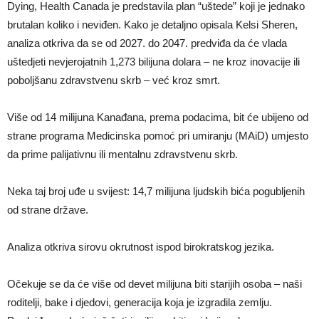
Dying, Health Canada je predstavila plan “uštede” koji je jednako
brutalan koliko i neviđen. Kako je detaljno opisala Kelsi Sheren,
analiza otkriva da se od 2027. do 2047. predviđa da će vlada
uštedjeti nevjerojatnih 1,273 bilijuna dolara – ne kroz inovacije ili
poboljšanu zdravstvenu skrb – već kroz smrt.
Više od 14 milijuna Kanađana, prema podacima, bit će ubijeno od
strane programa Medicinska pomoć pri umiranju (MAiD) umjesto
da prime palijativnu ili mentalnu zdravstvenu skrb.
Neka taj broj uđe u svijest: 14,7 milijuna ljudskih bića pogubljenih
od strane države.
Analiza otkriva sirovu okrutnost ispod birokratskog jezika.
Očekuje se da će više od devet milijuna biti starijih osoba – naši
roditelji, bake i djedovi, generacija koja je izgradila zemlju.