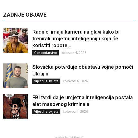
ZADNJE OBJAVE
Radnici imaju kameru na glavi kako bi
trenirali umjetnu inteligenciju koja će
koristiti robote...
kolovoz 4, 2026
Gospodarstvo
Slovačka potvrđuje obustavu vojne pomoći
Ukrajini
kolovoz 4, 2026
Vijesti iz svijeta
FBI tvrdi da je umjetna inteligencija postala
alat masovnog kriminala
kolovoz 4, 2026
Vijesti iz svijeta
Atelier Ingrid Runtić