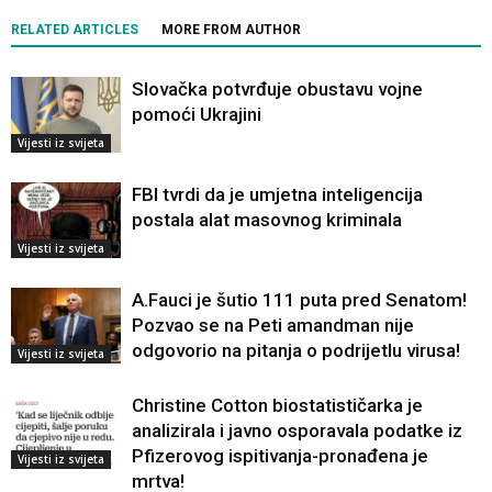
RELATED ARTICLES
MORE FROM AUTHOR
Slovačka potvrđuje obustavu vojne
pomoći Ukrajini
Vijesti iz svijeta
FBI tvrdi da je umjetna inteligencija
postala alat masovnog kriminala
Vijesti iz svijeta
A.Fauci je šutio 111 puta pred Senatom!
Pozvao se na Peti amandman nije
odgovorio na pitanja o podrijetlu virusa!
Vijesti iz svijeta
Christine Cotton biostatističarka je
analizirala i javno osporavala podatke iz
Pfizerovog ispitivanja-pronađena je
Vijesti iz svijeta
mrtva!