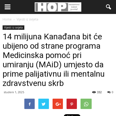
Home
Vijesti iz svijeta
Vijesti iz svijeta
14 milijuna Kanađana bit će
ubijeno od strane programa
Medicinska pomoć pri
umiranju (MAiD) umjesto da
prime palijativnu ili mentalnu
zdravstvenu skrb
studeni 1, 2025
332
0