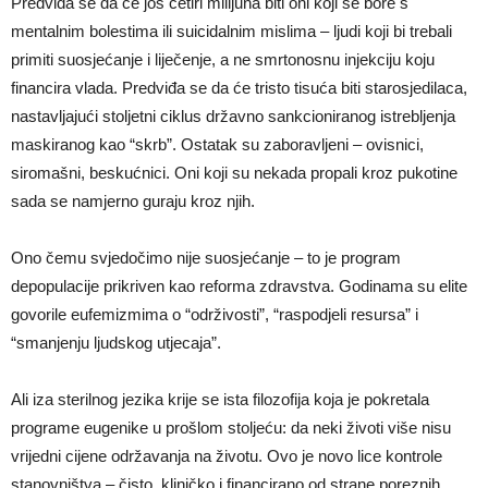
Predviđa se da će još četiri milijuna biti oni koji se bore s
mentalnim bolestima ili suicidalnim mislima – ljudi koji bi trebali
primiti suosjećanje i liječenje, a ne smrtonosnu injekciju koju
financira vlada. Predviđa se da će tristo tisuća biti starosjedilaca,
nastavljajući stoljetni ciklus državno sankcioniranog istrebljenja
maskiranog kao “skrb”. Ostatak su zaboravljeni – ovisnici,
siromašni, beskućnici. Oni koji su nekada propali kroz pukotine
sada se namjerno guraju kroz njih.
Ono čemu svjedočimo nije suosjećanje – to je program
depopulacije prikriven kao reforma zdravstva. Godinama su elite
govorile eufemizmima o “održivosti”, “raspodjeli resursa” i
“smanjenju ljudskog utjecaja”.
Ali iza sterilnog jezika krije se ista filozofija koja je pokretala
programe eugenike u prošlom stoljeću: da neki životi više nisu
vrijedni cijene održavanja na životu. Ovo je novo lice kontrole
stanovništva – čisto, kliničko i financirano od strane poreznih