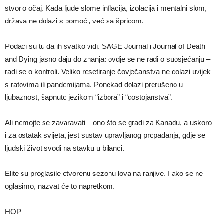
stvorio očaj. Kada ljude slome inflacija, izolacija i mentalni slom,
država ne dolazi s pomoći, već sa špricom.
Podaci su tu da ih svatko vidi. SAGE Journal i Journal of Death
and Dying jasno daju do znanja: ovdje se ne radi o suosjećanju –
radi se o kontroli. Veliko resetiranje čovječanstva ne dolazi uvijek
s ratovima ili pandemijama. Ponekad dolazi prerušeno u
ljubaznost, šapnuto jezikom “izbora” i “dostojanstva”.
Ali nemojte se zavaravati – ono što se gradi za Kanadu, a uskoro
i za ostatak svijeta, jest sustav upravljanog propadanja, gdje se
ljudski život svodi na stavku u bilanci.
Elite su proglasile otvorenu sezonu lova na ranjive. I ako se ne
oglasimo, nazvat će to napretkom.
HOP