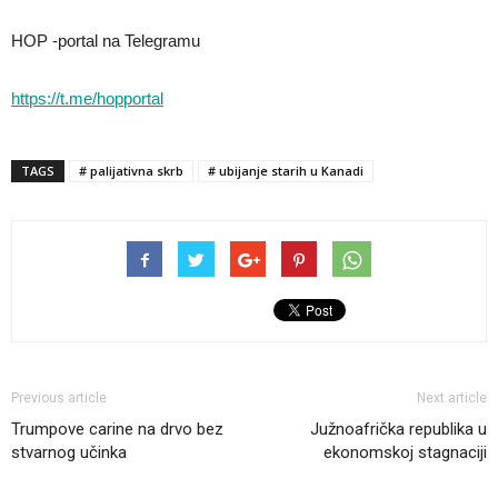
HOP -portal na Telegramu
https://t.me/hopportal
TAGS
# palijativna skrb
# ubijanje starih u Kanadi
Previous article
Next article
Trumpove carine na drvo bez
Južnoafrička republika u
stvarnog učinka
ekonomskoj stagnaciji