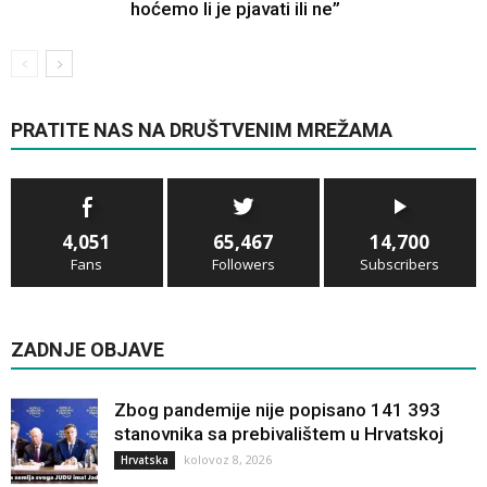
hoćemo li je pjavati ili ne”
PRATITE NAS NA DRUŠTVENIM MREŽAMA
4,051
65,467
14,700
Fans
Followers
Subscribers
ZADNJE OBJAVE
Zbog pandemije nije popisano 141 393
stanovnika sa prebivalištem u Hrvatskoj
kolovoz 8, 2026
Hrvatska