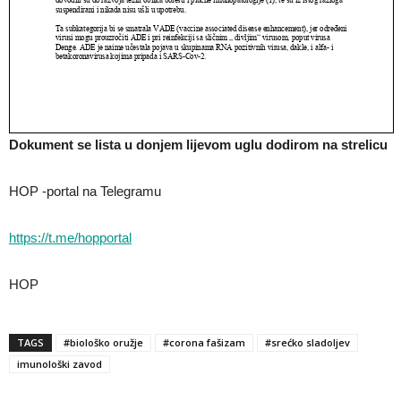
Dokument se lista u donjem lijevom uglu dodirom na strelicu
HOP -portal na Telegramu
https://t.me/hopportal
HOP
TAGS
#biološko oružje
#corona fašizam
#srećko sladoljev
imunološki zavod