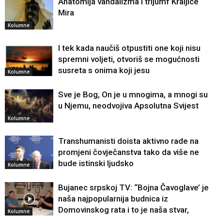
Anatomija vandalizma i trijumf Kraljice
Mira
Kolumne
I tek kada naučiš otpustiti one koji nisu
spremni voljeti, otvoriš se mogućnosti
susreta s onima koji jesu
Kolumne
Sve je Bog, On je u mnogima, a mnogi su
u Njemu, neodvojiva Apsolutna Svijest
Kolumne
Transhumanisti doista aktivno rade na
promjeni čovječanstva tako da više ne
bude istinski ljudsko
Kolumne
Bujanec srpskoj TV: “Bojna Čavoglave’ je
naša najpopularnija budnica iz
Domovinskog rata i to je naša stvar,
Kolumne