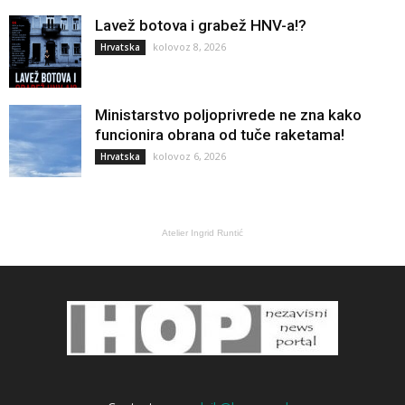
Lavež botova i grabež HNV-a!?
kolovoz 8, 2026
Hrvatska
Ministarstvo poljoprivrede ne zna kako
funcionira obrana od tuče raketama!
kolovoz 6, 2026
Hrvatska
Atelier Ingrid Runtić