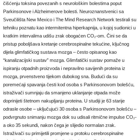
čišćenju toksina povezanih s neurološkim bolestima poput
Parkinsonove i Alzheimerove bolesti. Neuroznanstvenici sa
Sveučilišta New Mexico i The Mind Research Network testirali su
tehniku poznatu kao intermitentna hiperkapnija, u kojoj sudionici u
kratkim intervalima udišu zrak obogaćen CO₂-om. Čini se da
pristup poboljšava kretanje cerebrospinalne tekućine, ključnog
dijela glimfatičkog sustava mozga – često opisanog kao
“kanalizacijski sustav” mozga. Glimfatički sustav pomaže u
ispiranju otpadnih proizvoda i nepravilno savijenih proteina iz
mozga, prvenstveno tijekom dubokog sna. Budući da su
poremećaji spavanja česti kod osoba s Parkinsonovom bolešću,
istraživači sumnjaju da smanjeno uklanjanje otpada može
doprinijeti štetnom nakupljanju proteina. U studiji je 63 starije
odrasle osobe – uključujući 30 osoba s Parkinsonovom bolešću –
podvrgnuto snimanju mozga dok su udisali ritmične impulse CO₂-
a oko 35 sekundi, nakon čega je slijedio normalan zrak.
Istraživači su primijetili promjene u protoku cerebrospinalne