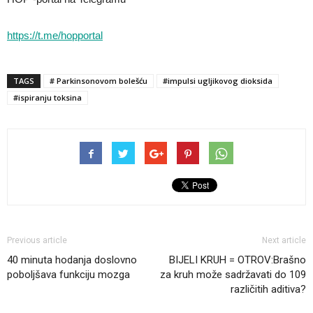
https://t.me/hopportal
TAGS
# Parkinsonovom bolešću
#impulsi ugljikovog dioksida
#ispiranju toksina
Previous article
Next article
40 minuta hodanja doslovno
BIJELI KRUH = OTROV:Brašno
poboljšava funkciju mozga
za kruh može sadržavati do 109
različitih aditiva?