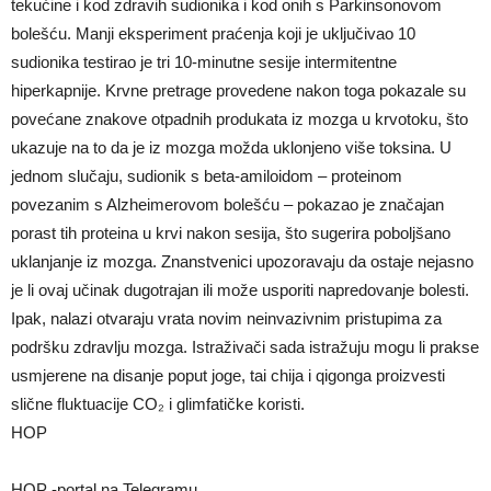
tekućine i kod zdravih sudionika i kod onih s Parkinsonovom
bolešću. Manji eksperiment praćenja koji je uključivao 10
sudionika testirao je tri 10-minutne sesije intermitentne
hiperkapnije. Krvne pretrage provedene nakon toga pokazale su
povećane znakove otpadnih produkata iz mozga u krvotoku, što
ukazuje na to da je iz mozga možda uklonjeno više toksina. U
jednom slučaju, sudionik s beta-amiloidom – proteinom
povezanim s Alzheimerovom bolešću – pokazao je značajan
porast tih proteina u krvi nakon sesija, što sugerira poboljšano
uklanjanje iz mozga. Znanstvenici upozoravaju da ostaje nejasno
je li ovaj učinak dugotrajan ili može usporiti napredovanje bolesti.
Ipak, nalazi otvaraju vrata novim neinvazivnim pristupima za
podršku zdravlju mozga. Istraživači sada istražuju mogu li prakse
usmjerene na disanje poput joge, tai chija i qigonga proizvesti
slične fluktuacije CO₂ i glimfatičke koristi.
HOP
HOP -portal na Telegramu