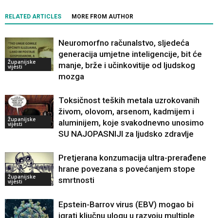
RELATED ARTICLES
MORE FROM AUTHOR
Neuromorfno računalstvo, sljedeća
generacija umjetne inteligencije, bit će
Županijske
manje, brže i učinkovitije od ljudskog
vijesti
mozga
Toksičnost teških metala uzrokovanih
živom, olovom, arsenom, kadmijem i
Županijske
aluminijem, koje svakodnevno unosimo
vijesti
SU NAJOPASNIJI za ljudsko zdravlje
Pretjerana konzumacija ultra-prerađene
hrane povezana s povećanjem stope
Županijske
smrtnosti
vijesti
Epstein-Barrov virus (EBV) mogao bi
igrati ključnu ulogu u razvoju multiple