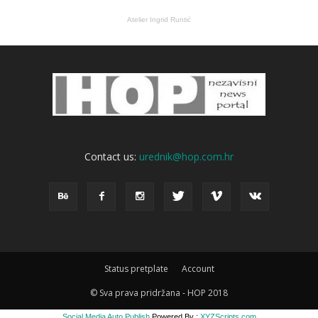
Atelier Ingrid Runtić
Contact us:
urednik@hop.com.hr
Status pretplate
Account
© Sva prava pridržana - HOP 2018
Social Media Auto Publish
Powered By :
XYZScripts.com