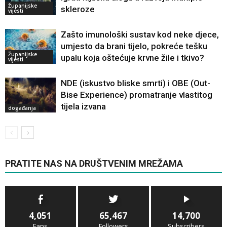
Županijske
skleroze
vijesti
Zašto imunološki sustav kod neke djece,
umjesto da brani tijelo, pokreće tešku
Županijske
upalu koja oštećuje krvne žile i tkivo?
vijesti
NDE (iskustvo bliske smrti) i OBE (Out-
Bise Experience) promatranje vlastitog
tijela izvana
događanja
PRATITE NAS NA DRUŠTVENIM MREŽAMA
4,051
65,467
14,700
Fans
Followers
Subscribers