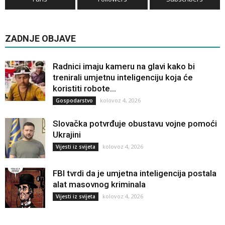
ZADNJE OBJAVE
Radnici imaju kameru na glavi kako bi
trenirali umjetnu inteligenciju koja će
koristiti robote...
kolovoz 4, 2026
Gospodarstvo
Slovačka potvrđuje obustavu vojne pomoći
Ukrajini
kolovoz 4, 2026
Vijesti iz svijeta
FBI tvrdi da je umjetna inteligencija postala
alat masovnog kriminala
kolovoz 4, 2026
Vijesti iz svijeta