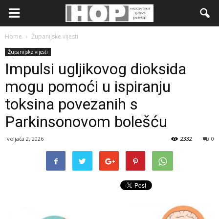
Home
Županijske vijesti
Županijske vijesti
Impulsi ugljikovog dioksida
mogu pomoći u ispiranju
toksina povezanih s
Parkinsonovom bolešću
veljača 2, 2026
2332
0