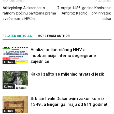
Previous article
Next article
Arhiepiskop Aleksandar o
7. srpnja 1486. godine Kosinjanin
ratnom zločinu partizana prema
Ambroz Kacitić – prvi hrvatski
svećenicima HPC-e
tiskar
RELATED ARTICLES
MORE FROM AUTHOR
Analiza polisemičnog HNV-a:
indoktrinacija interno segregirane
zajednice
Kultura
Kako i zašto se mijenjao hrvatski jezik
Kultura
Srbi se hvale Dušanovim zakonikom iz
1349., a Bugari ga imaju od 811.godine!
Kultura