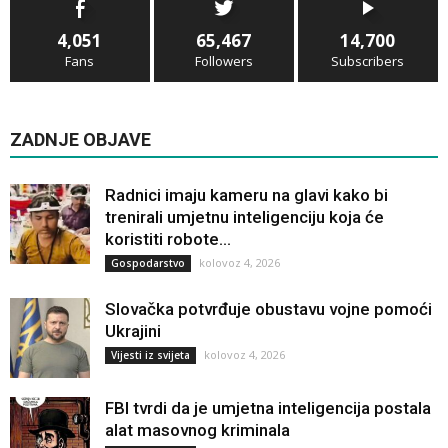
4,051
65,467
14,700
Fans
Followers
Subscribers
ZADNJE OBJAVE
Radnici imaju kameru na glavi kako bi
trenirali umjetnu inteligenciju koja će
koristiti robote...
kolovoz 4, 2026
Gospodarstvo
Slovačka potvrđuje obustavu vojne pomoći
Ukrajini
kolovoz 4, 2026
Vijesti iz svijeta
FBI tvrdi da je umjetna inteligencija postala
alat masovnog kriminala