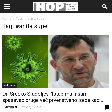
Home
Tags
#anita šupe
Tag: #anita šupe
Kolumne
Dr. Srećko Sladoljev: ‘Istupima nisam
spašavao druge već prvenstveno ‘sebe kao...
HOP vijesti
-
travanj 25, 2023
0