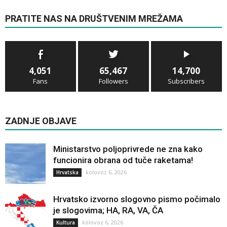
PRATITE NAS NA DRUŠTVENIM MREŽAMA
4,051
65,467
14,700
Fans
Followers
Subscribers
ZADNJE OBJAVE
Ministarstvo poljoprivrede ne zna kako
funcionira obrana od tuče raketama!
kolovoz 6, 2026
Hrvatska
Hrvatsko izvorno slogovno pismo počimalo
je slogovima; HA, RA, VA, ČA
kolovoz 6, 2026
Kultura