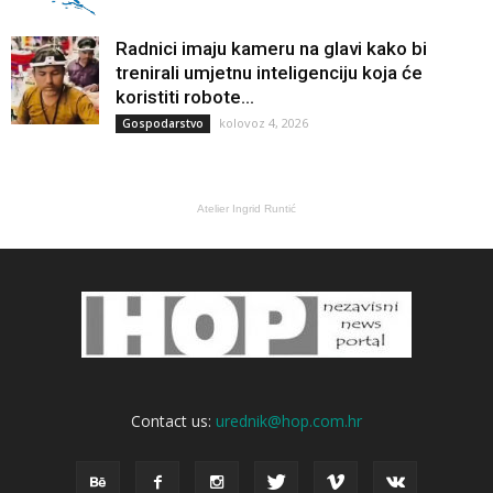
Radnici imaju kameru na glavi kako bi
trenirali umjetnu inteligenciju koja će
koristiti robote...
kolovoz 4, 2026
Gospodarstvo
Atelier Ingrid Runtić
Contact us:
urednik@hop.com.hr