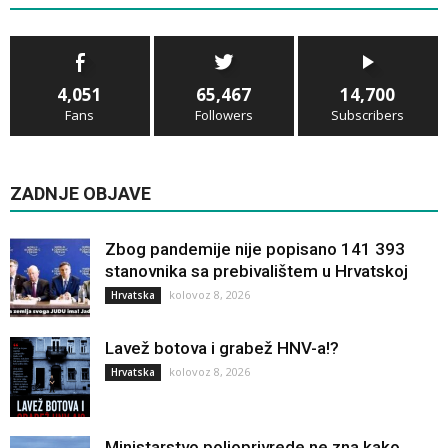
4,051
65,467
14,700
Fans
Followers
Subscribers
ZADNJE OBJAVE
Zbog pandemije nije popisano 141 393
stanovnika sa prebivalištem u Hrvatskoj
kolovoz 8, 2026
Hrvatska
Lavež botova i grabež HNV-a!?
kolovoz 8, 2026
Hrvatska
Ministarstvo poljoprivrede ne zna kako