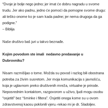
“Dvoje je bolje nego jedno; jer imat će dobru nagradu u svome
trudu. Jer ako padnu, jedno će pomoći da pomogne svome drugu:
ali teško onome ko je sam kada padne; jer nema drugoga da ga
podigne.”
– Biblija
Naše društvo baš juri u takvo beznađe.
Kojim povodom ste imali nedavno predavanje u
Dubrovniku?
Nisam razmišljao o tome. Možda su povod i razlog bili obostrana
potreba za živim susretom. Jer moja komunikacija s javnošću,
koja je uglavnom preko društvenih mreža, virtualne je prirode.
Neposrednim kontaktom, razgovorom u uživo, ljudi mogu osobu
“osjetiti” bez “šminke i filtera”. Osjetiti onoga kome su u ovom
zdravstvenoj kaosu poklonili vjeru.-rekao mi je dr. Sladoljev.