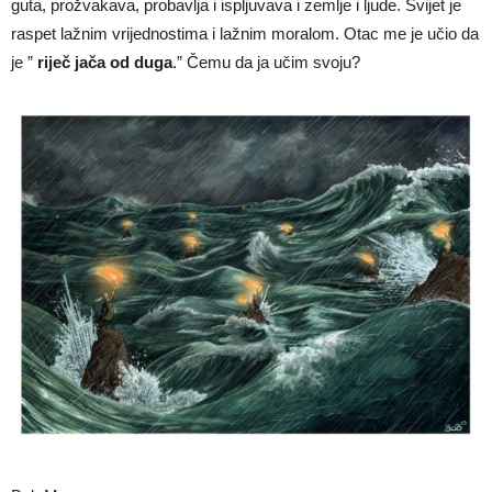
guta, prožvakava, probavlja i ispljuvava i zemlje i ljude. Svijet je
raspet lažnim vrijednostima i lažnim moralom. Otac me je učio da
je ”
riječ jača od duga
.” Čemu da ja učim svoju?