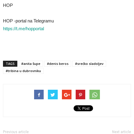
HOP
HOP -portal na Telegramu
https://t.me/hopportal
TAGS
#anita šupe
#denis beros
#srećko sladoljev
#tribina u dubrovniku
Previous article
Next article