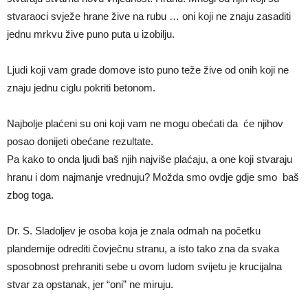
stvaraoci svježe hrane žive na rubu … oni koji ne znaju zasaditi
jednu mrkvu žive puno puta u izobilju.
Ljudi koji vam grade domove isto puno teže žive od onih koji ne
znaju jednu ciglu pokriti betonom.
Najbolje plaćeni su oni koji vam ne mogu obećati da će njihov
posao donijeti obećane rezultate.
Pa kako to onda ljudi baš njih najviše plaćaju, a one koji stvaraju
hranu i dom najmanje vrednuju? Možda smo ovdje gdje smo baš
zbog toga.
Dr. S. Sladoljev je osoba koja je znala odmah na početku
plandemije odrediti čovječnu stranu, a isto tako zna da svaka
sposobnost prehraniti sebe u ovom ludom svijetu je krucijalna
stvar za opstanak, jer “oni” ne miruju.