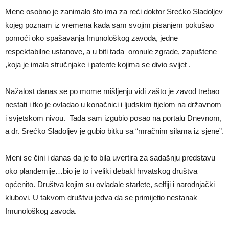
Mene osobno je zanimalo što ima za reći doktor Srećko Sladoljev
kojeg poznam iz vremena kada sam svojim pisanjem pokušao
pomoći oko spašavanja Imunološkog zavoda, jedne
respektabilne ustanove, a u biti tada oronule zgrade, zapuštene
,koja je imala stručnjake i patente kojima se divio svijet .
Nažalost danas se po mome mišljenju vidi zašto je zavod trebao
nestati i tko je ovladao u konačnici i ljudskim tijelom na državnom
i svjetskom nivou. Tada sam izgubio posao na portalu Dnevnom,
a dr. Srećko Sladoljev je gubio bitku sa “mračnim silama iz sjene”.
Meni se čini i danas da je to bila uvertira za sadašnju predstavu
oko plandemije…bio je to i veliki debakl hrvatskog društva
općenito. Društva kojim su ovladale starlete, selfiji i narodnjački
klubovi. U takvom društvu jedva da se primijetio nestanak
Imunološkog zavoda.