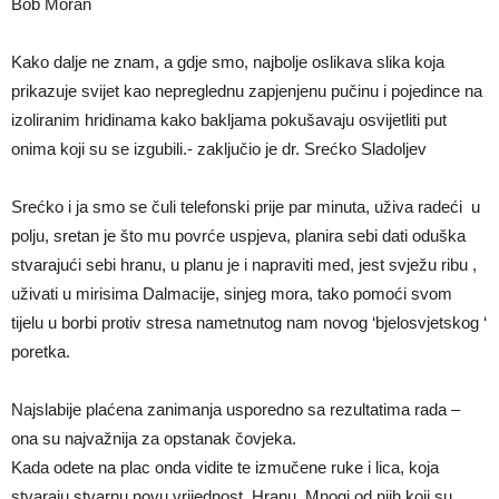
Bob Moran
Kako dalje ne znam, a gdje smo, najbolje oslikava slika koja
prikazuje svijet kao nepreglednu zapjenjenu pučinu i pojedince na
izoliranim hridinama kako bakljama pokušavaju osvijetliti put
onima koji su se izgubili.- zaključio je dr. Srećko Sladoljev
Srećko i ja smo se čuli telefonski prije par minuta, uživa radeći u
polju, sretan je što mu povrće uspjeva, planira sebi dati oduška
stvarajući sebi hranu, u planu je i napraviti med, jest svježu ribu ,
uživati u mirisima Dalmacije, sinjeg mora, tako pomoći svom
tijelu u borbi protiv stresa nametnutog nam novog ‘bjelosvjetskog ‘
poretka.
Najslabije plaćena zanimanja usporedno sa rezultatima rada –
ona su najvažnija za opstanak čovjeka.
Kada odete na plac onda vidite te izmučene ruke i lica, koja
stvaraju stvarnu novu vrijednost. Hranu. Mnogi od njih koji su