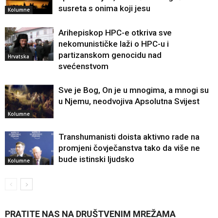
susreta s onima koji jesu
Kolumne
Arihepiskop HPC-e otkriva sve
nekomunističke laži o HPC-u i
partizanskom genocidu nad
Hrvatska
svećenstvom
Sve je Bog, On je u mnogima, a mnogi su
u Njemu, neodvojiva Apsolutna Svijest
Kolumne
Transhumanisti doista aktivno rade na
promjeni čovječanstva tako da više ne
bude istinski ljudsko
Kolumne
PRATITE NAS NA DRUŠTVENIM MREŽAMA