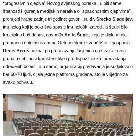
“progresivnih cjepiva” Novog svjetskog poretka , u biti same
štetnosti i guranja medijskih narativa o “spasonosnim cjepivima”,
promjeni hrane zadnje tri godine; govorili su
dr. Srećko Sladoljev
,
imunolog koji je pokušao spasiti Imunološki zavod , a što bi bilo
krucijalno baš danas, gospođa
Anita Šupe
, koja je diplomirala
prehranu i nutricionizam na Geteborškom sveučilištu i gospodin
Denis Beroš
poznat po proučavanju činjenica da svaka krvna
grupa u sebi nosi karakteristike i predispozicije za predviđanja
određenih bolesti, a u samoj organizaciji predavanja je sudjelovalo
bar 60-70 ljudi, cijela jedna platforma građana, što je vrijedno za
svaku pohvalu.