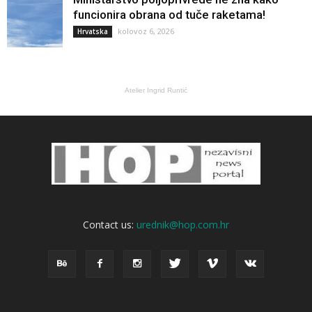
funcionira obrana od tuče raketama!
kolovoz 6, 2026
Hrvatska
Atelier Ingrid Runtić
Contact us:
urednik@hop.com.hr