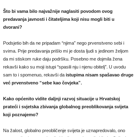
Što bi vama bilo najvažnije naglasiti povodom ovog
predavanja javnosti i čitateljima koji nisu mogli biti u
dvorani?
Podsjetio bih da ne pripadam “njima” nego prvenstveno sebi i
svima. Prije predavanja prišlo mi je dosta ljudi s jedinom željom
da mi stiskom ruke daju podršku. Posebno me dojmila žena
rekavši kako su moji istupi “spasili nju i njenu obitelj”. U uvodu
sam to i spomenuo, rekavši da
istupima nisam spašavao druge
već prvenstveno “sebe kao čovjeka”.
Kako općenito vidite daljnji razvoj situacije u Hrvatskoj
prateći i svjetska zbivanja globalnog preoblikovanja svijeta
koji poznajemo?
Na žalost, globalno preobličenje svijeta je uznapredovalo, ono