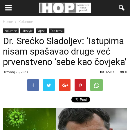
Home
Kolumne
Kolumne
Lifestyle
Vijesti
Top tema
Dr. Srećko Sladoljev: ‘Istupima
nisam spašavao druge već
prvenstveno ‘sebe kao čovjeka’
travanj 25, 2023
12287
0