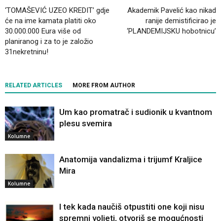
‘TOMAŠEVIĆ UZEO KREDIT’ gdje
Akademik Pavelić kao nikad
će na ime kamata platiti oko
ranije demistificirao je
30.000.000 Eura više od
‘PLANDEMIJSKU hobotnicu’
planiranog i za to je založio
31nekretninu!
RELATED ARTICLES
MORE FROM AUTHOR
Um kao promatrač i sudionik u kvantnom
plesu svemira
Kolumne
Anatomija vandalizma i trijumf Kraljice
Mira
Kolumne
I tek kada naučiš otpustiti one koji nisu
spremni voljeti, otvoriš se mogućnosti