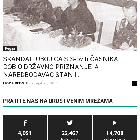
Regija
SKANDAL: UBOJICA SIS-ovih ČASNIKA
DOBIO DRŽAVNO PRIZNANJE, A
NAREDBODAVAC STAN I...
HOP UREDNIK
-
ožujak 27, 2017
0
PRATITE NAS NA DRUŠTVENIM MREŽAMA
4,051
65,467
14,700
Fans
Followers
Subscribers