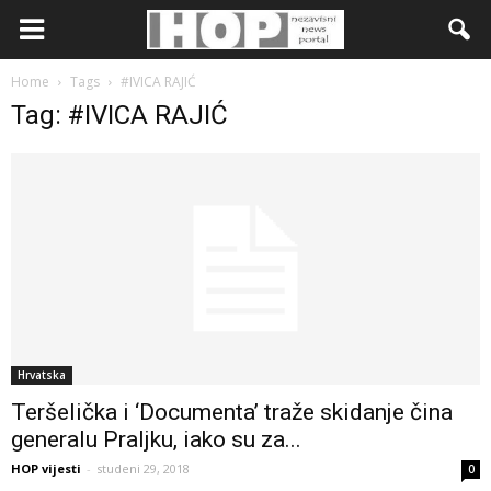
Home
Tags
#IVICA RAJIĆ
Tag: #IVICA RAJIĆ
Hrvatska
Teršelička i ‘Documenta’ traže skidanje čina
generalu Praljku, iako su za...
HOP vijesti
-
studeni 29, 2018
0