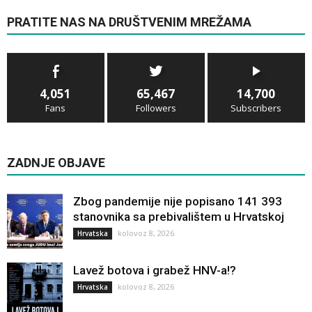
PRATITE NAS NA DRUŠTVENIM MREŽAMA
4,051
65,467
14,700
Fans
Followers
Subscribers
ZADNJE OBJAVE
Zbog pandemije nije popisano 141 393
stanovnika sa prebivalištem u Hrvatskoj
kolovoz 8, 2026
Hrvatska
Lavež botova i grabež HNV-a!?
kolovoz 8, 2026
Hrvatska