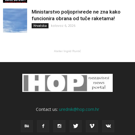
Ministarstvo poljoprivrede ne zna kako
funcionira obrana od tuče raketama!
kolovoz 6, 2026
Hrvatska
Atelier Ingrid Runtić
Contact us:
urednik@hop.com.hr