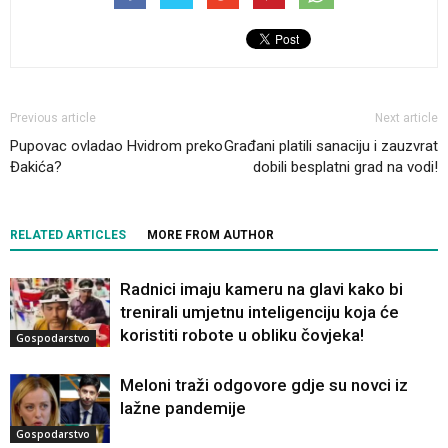
Previous article
Next article
Pupovac ovladao Hvidrom preko
Građani platili sanaciju i zauzvrat
Đakića?
dobili besplatni grad na vodi!
RELATED ARTICLES
MORE FROM AUTHOR
Radnici imaju kameru na glavi kako bi
trenirali umjetnu inteligenciju koja će
koristiti robote u obliku čovjeka!
Gospodarstvo
Meloni traži odgovore gdje su novci iz
lažne pandemije
Gospodarstvo