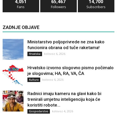
4,051
65,467
14,700
Fans
Followers
Subscribers
ZADNJE OBJAVE
Ministarstvo poljoprivrede ne zna kako
funcionira obrana od tuče raketama!
kolovoz 6, 2026
Hrvatska
Hrvatsko izvorno slogovno pismo počimalo
je slogovima; HA, RA, VA, ČA
kolovoz 6, 2026
Kultura
Radnici imaju kameru na glavi kako bi
trenirali umjetnu inteligenciju koja će
koristiti robote...
kolovoz 4, 2026
Gospodarstvo