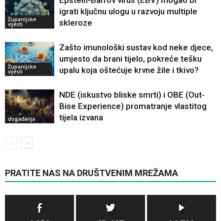
Epstein-Barrov virus (EBV) mogao bi
igrati ključnu ulogu u razvoju multiple
Županijske
skleroze
vijesti
Zašto imunološki sustav kod neke djece,
umjesto da brani tijelo, pokreće tešku
Županijske
upalu koja oštećuje krvne žile i tkivo?
vijesti
NDE (iskustvo bliske smrti) i OBE (Out-
Bise Experience) promatranje vlastitog
tijela izvana
događanja
PRATITE NAS NA DRUŠTVENIM MREŽAMA