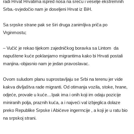
radi Hrvat Hrvatima ispred nosa na sreću i veselje ekstremnih
Srba.-svjedočio nam je doseljeni Hrvat iz BiH.
Sa srpske strane pak se širi druga zanimljiva priča po
Vrginmostu;
– Vučić je rekao tijekom zajedničkog boravka sa Lintom da
napuštene kuće poklanjamo migrantima kako bi Hrvati postali
manjina.-objasnio nam je jedan pravoslavac.
Ovom suludom planu suprostavljaju se Srbi na terenu jer vide
kakva divljaštva rade migranti. Od otimanja vozila, stoke, hrane,
odjeće, provale u kuće…Ipak ima i onih koji im odaju pozicije
miniranih polja, praznih kuća, a i najveći val izbjeglica dolaze
preko Republike Srpske i Abićeve ingerrncije , a koji je u ratu bio
na srpskoj strani.