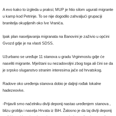
A evo kako to izgleda u praksi; MUP je htio silom ugurati migrante
u kamp kod Petrinje. To se nije dogodilo zahvaljući grupaciji
branitelja okupljenih oko Ive Vranića.
Ipak plan naseljavanja migranata na Banovini je zaživio u općini
Gvozd gdje je na vlasti SDSS.
Užurbano se uređuje 11 stanova u gradu Vrginmostu gdje će
naseliti migrante. Mještani su nezadovoljni zbog toga ali čini se da
je srpsko sluganstvo stranim interesima jače od hrvatskog.
Radove oko uređenja stanova dobio je daljnji rođak lokalne
hadezeovke.
-Prijavili smo načelniku divlji deponij nastao uređenjem stanova ,
blizu groblja i naselja Hrvata iz BiH. Žalosno je da taj divlji deponij