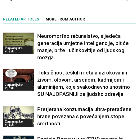
RELATED ARTICLES
MORE FROM AUTHOR
Neuromorfno računalstvo, sljedeća
generacija umjetne inteligencije, bit će
Županijske
manje, brže i učinkovitije od ljudskog
vijesti
mozga
Toksičnost teških metala uzrokovanih
živom, olovom, arsenom, kadmijem i
Županijske
aluminijem, koje svakodnevno unosimo
vijesti
SU NAJOPASNIJI za ljudsko zdravlje
Pretjerana konzumacija ultra-prerađene
hrane povezana s povećanjem stope
Županijske
smrtnosti
vijesti