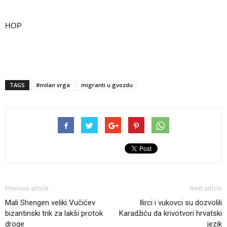
HOP
TAGS
#milan vrga
migranti u gvozdu
Previous article
Next article
Mali Shengen veliki Vučićev
Ilirci i vukovci su dozvolili
bizantinski trik za lakši protok
Karadžiću da krivotvori hrvatski
droge
jezik