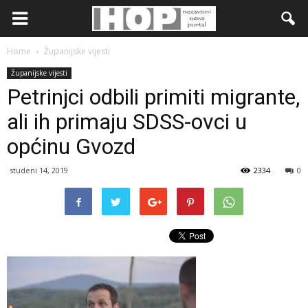
Home
Županijske vijesti
Županijske vijesti
Petrinjci odbili primiti migrante,
ali ih primaju SDSS-ovci u
općinu Gvozd
studeni 14, 2019
2334
0