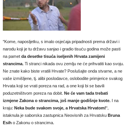
“Kome, naposljetku, s imalo osjećaja pripadnosti prema državi i
narodu koji je tu državu sanjao i gradio tisuću godina može pasti
na pamet
da desetke tisuća iseljenih Hrvata zamijeni
strancima.
Ti stranci nikada ovu zemlju ne će prihvatiti kao svoju.
Ne znate kako biste vratili Hrvate? Poslušajte onda stvarne, a ne
vaše izmišljene, tj. alibi poslodavce, oslobodite primjerice svakog
Hrvata koji se vrati poreza na rad, a one koji bi se bavili
poduzetništvom poreza na dobit.
Ne će vam tada trebati
izmjene Zakona o strancima, još manje godišnje kvote.
I na
kraju:
Neka bude svakom svoje, a Hrvatska Hrvatom!
“,
istaknula je saborska zastupnica Neovisnih za Hrvatsku
Bruna
Esih
o Zakonu o strancima.