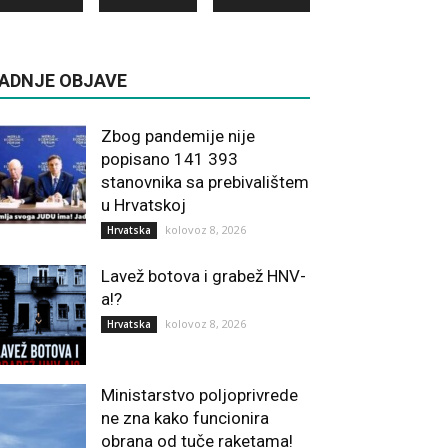
ADNJE OBJAVE
Zbog pandemije nije
popisano 141 393
stanovnika sa prebivalištem
u Hrvatskoj
kolovoz 8, 2026
Hrvatska
Lavež botova i grabež HNV-
a!?
kolovoz 8, 2026
Hrvatska
Ministarstvo poljoprivrede
ne zna kako funcionira
obrana od tuče raketama!