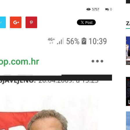
5757
0
er
Z