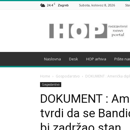
C
24.4
Subota, kolovoz 8, 2026
Sta
Zagreb
HOP
Naslovna
Desk
HOP arhiva
Pišite n
Home
Gospodarstvo
DOKUMENT : Američka diplom
Gospodarstvo
DOKUMENT : Amer
tvrdi da se Bandi
bi zadržao stan