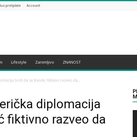
tus pretplate
Account
am
Lifestyle
Zanimljivo
ZNANOST
acija tvrdi da se Bandić fiktivno razveo da...
P
M
ička diplomacija
ć fiktivno razveo da