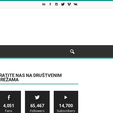
RATITE NAS NA DRUŠTVENIM
REŽAMA
4,051
65,467
14,700
Fans
Followers
Subscribers