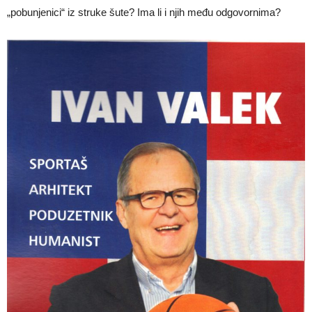
„pobunjenici“ iz struke šute? Ima li i njih među odgovornima?