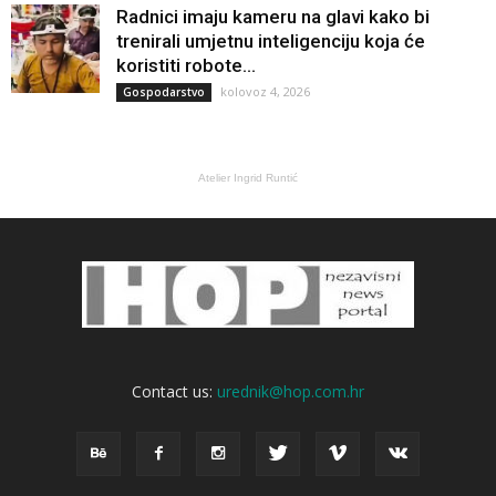
Radnici imaju kameru na glavi kako bi
trenirali umjetnu inteligenciju koja će
koristiti robote...
kolovoz 4, 2026
Gospodarstvo
Atelier Ingrid Runtić
Contact us:
urednik@hop.com.hr