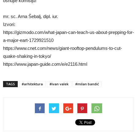
osnujte komisiju!
mr. sc. Arna Šebalj, dipl. iur.
Izvori:
https://gizmodo.com/what-japan-can-teach-us-about-prepping-for-
a-major-eart-1729921510
https://www.cnet.com/news/giant-rooftop-pendulums-to-cut-
quake-shaking-in-tokyo/
https://www.japan-guide.com/e/e2116.html
TAGS
#arhitektura
#ivan valek
#milan bandić