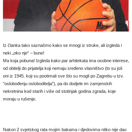
Iz članka tako saznašmo kako se mnogi iz struke, ali izgleda i
neki „oko nje“ – bune!
Ma koja pobuna! Izgleda kako par arhitekata ima osobne interese,
od obitelji do prijatelja koji nemaju sređeno vlasništvo (to su još
oni iz 1945. koji su pootimali sve što su mogli po Zagrebu u tzv.
“oslobođenju osloboditelja”), pa do dodjele im zamjenskih
nekretnina kod starih i više od stotinjak godina zgrada, koje
moraju u rušenje.
Nakon 2 svjetskog rata mojim bakama i djedovima nitko nije dao