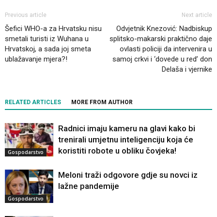
Previous article
Next article
Šefici WHO-a za Hrvatsku nisu
Odvjetnik Knezović: Nadbiskup
smetali turisti iz Wuhana u
splitsko-makarski praktično daje
Hrvatskoj, a sada joj smeta
ovlasti policiji da intervenira u
ublažavanje mjera?!
samoj crkvi i ‘dovede u red’ don
Delaša i vjernike
RELATED ARTICLES
MORE FROM AUTHOR
Radnici imaju kameru na glavi kako bi
trenirali umjetnu inteligenciju koja će
koristiti robote u obliku čovjeka!
Gospodarstvo
Meloni traži odgovore gdje su novci iz
lažne pandemije
Gospodarstvo