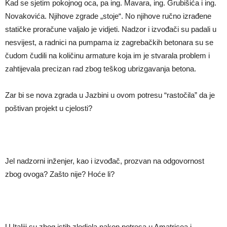
Kad se sjetim pokojnog oca, pa ing. Mavara, ing. Grubišića i ing.
Novakovića. Njihove zgrade „stoje“. No njihove ručno izrađene
statičke proračune valjalo je vidjeti. Nadzor i izvođači su padali u
nesvijest, a radnici na pumpama iz zagrebačkih betonara su se
čudom čudili na količinu armature koja im je stvarala problem i
zahtijevala precizan rad zbog teškog ubrizgavanja betona.
Zar bi se nova zgrada u Jazbini u ovom potresu “rastočila” da je
poštivan projekt u cjelosti?
Jel nadzorni inženjer, kao i izvođač, prozvan na odgovornost
zbog ovoga? Zašto nije? Hoće li?
U Italiji su zbog istih zlodjela nakon potresa u Amatricea i