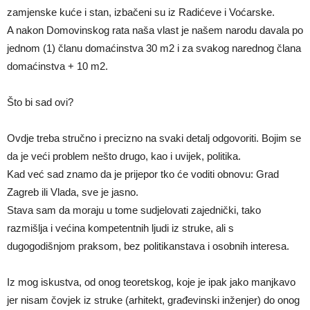
zamjenske kuće i stan, izbačeni su iz Radićeve i Voćarske.
A nakon Domovinskog rata naša vlast je našem narodu davala po
jednom (1) članu domaćinstva 30 m2 i za svakog narednog člana
domaćinstva + 10 m2.
Što bi sad ovi?
Ovdje treba stručno i precizno na svaki detalj odgovoriti. Bojim se
da je veći problem nešto drugo, kao i uvijek, politika.
Kad već sad znamo da je prijepor tko će voditi obnovu: Grad
Zagreb ili Vlada, sve je jasno.
Stava sam da moraju u tome sudjelovati zajednički, tako
razmišlja i većina kompetentnih ljudi iz struke, ali s
dugogodišnjom praksom, bez politikanstava i osobnih interesa.
Iz mog iskustva, od onog teoretskog, koje je ipak jako manjkavo
jer nisam čovjek iz struke (arhitekt, građevinski inženjer) do onog