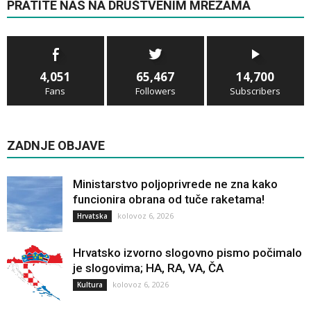
PRATITE NAS NA DRUŠTVENIM MREŽAMA
4,051
65,467
14,700
Fans
Followers
Subscribers
ZADNJE OBJAVE
Ministarstvo poljoprivrede ne zna kako
funcionira obrana od tuče raketama!
kolovoz 6, 2026
Hrvatska
Hrvatsko izvorno slogovno pismo počimalo
je slogovima; HA, RA, VA, ČA
kolovoz 6, 2026
Kultura