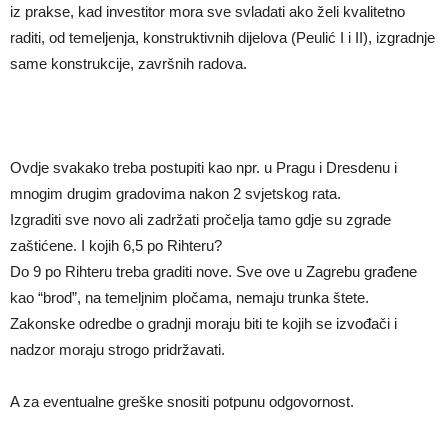
iz prakse, kad investitor mora sve svladati ako želi kvalitetno
raditi, od temeljenja, konstruktivnih dijelova (Peulić I i II), izgradnje
same konstrukcije, završnih radova.
Ovdje svakako treba postupiti kao npr. u Pragu i Dresdenu i
mnogim drugim gradovima nakon 2 svjetskog rata.
Izgraditi sve novo ali zadržati pročelja tamo gdje su zgrade
zaštićene. I kojih 6,5 po Rihteru?
Do 9 po Rihteru treba graditi nove. Sve ove u Zagrebu građene
kao “brod”, na temeljnim pločama, nemaju trunka štete.
Zakonske odredbe o gradnji moraju biti te kojih se izvođači i
nadzor moraju strogo pridržavati.
A za eventualne greške snositi potpunu odgovornost.