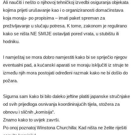
Ali naučiti i nešto o njihovoj tehničkoj izvedbi osiguranja objekata
kojima prijeti urušavanje kao i o organiziranosti domaćinstava
koja moraju- po propisima – imati paket spreman za
preživljavanje u slučaju potresa. K tome, zakonom je regulirano
kako se ništa NE SMIJE ostavljati pored vrata, u stubištu ili
hodniku.
I namještaj se mora dobro namjestiti kako bi se spriječio njegov
eventualni pad, a kućanski aparati se moraju isključiti iz struje te
između njih mora postojati određeni razmak kako ne bi došlo do
požara.
Sigurna sam kako bi bilo daleko jeftine platiti japanske stručnjake
od svih prijedloga osnivanja koordinirajućih tijela, stožera za
obnovu i sličnih „komisija“.
Znamo kako to uvijek završi.
Po onoj poznatoj Winstona Churchilla: Kad ništa ne želite riješiti