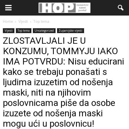
Home
Vijesti
Top tema
Vijesti
Top tema
Uncategorized
Županijske vijesti
ZLOSTAVLJALI JE U
KONZUMU, TOMMYJU IAKO
IMA POTVRDU: Nisu educirani
kako se trebaju ponašati s
ljudima izuzetim od nošenja
maski, niti na njihovim
poslovnicama piše da osobe
izuzete od nošenja maski
mogu ući u poslovnicu!