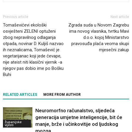
Previous article
Next article
Tomaševićevi ekološki
Zgrada suda u Novom Zagrebu
osvješteni ZELENI optuženi
ima novog vlasnika, tvrtku Mavi
zbog nepravilnog odlaganja
d.o.o. kojoj Ministarstvo
otpada, novinar D. Kuljiš nazvao
pravosuđa plaća veoma skupi
ih neznalicama, Tomašević je
mjesečni zakup
vegetarijanac koji jede ćevape,
nije ateist niti klasični vjernik -a
njegov pas dobio ime po Bošku
Buhi
RELATED ARTICLES
MORE FROM AUTHOR
Neuromorfno računalstvo, sljedeća
generacija umjetne inteligencije, bit će
Županijske
manje, brže i učinkovitije od ljudskog
vijesti
mozga