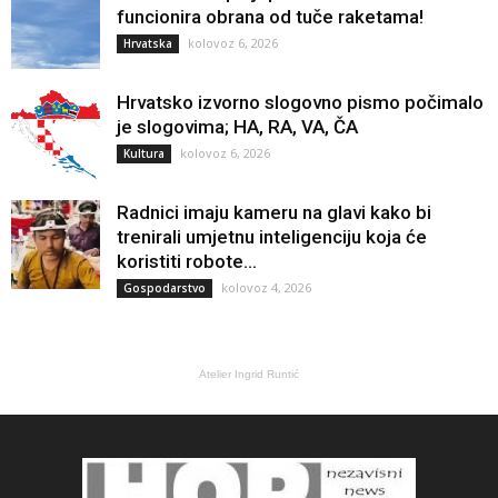
funcionira obrana od tuče raketama!
kolovoz 6, 2026
Hrvatska
Hrvatsko izvorno slogovno pismo počimalo
je slogovima; HA, RA, VA, ČA
kolovoz 6, 2026
Kultura
Radnici imaju kameru na glavi kako bi
trenirali umjetnu inteligenciju koja će
koristiti robote...
kolovoz 4, 2026
Gospodarstvo
Atelier Ingrid Runtić