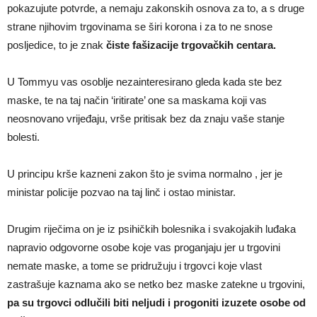
pokazujute potvrde, a nemaju zakonskih osnova za to, a s druge
strane njihovim trgovinama se širi korona i za to ne snose
posljedice, to je znak
čiste fašizacije trgovačkih centara.
U Tommyu vas osoblje nezainteresirano gleda kada ste bez
maske, te na taj način ‘iritirate’ one sa maskama koji vas
neosnovano vrijeđaju, vrše pritisak bez da znaju vaše stanje
bolesti.
U principu krše kazneni zakon što je svima normalno , jer je
ministar policije pozvao na taj linč i ostao ministar.
Drugim riječima on je iz psihičkih bolesnika i svakojakih luđaka
napravio odgovorne osobe koje vas proganjaju jer u trgovini
nemate maske, a tome se pridružuju i trgovci koje vlast
zastrašuje kaznama ako se netko bez maske zatekne u trgovini,
pa su trgovci odlučili biti neljudi i progoniti izuzete osobe od