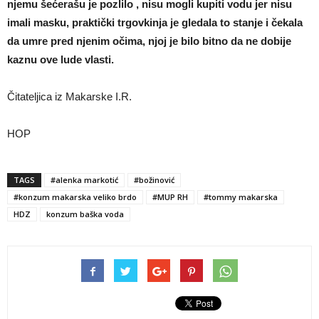
njemu šećerašu je pozlilo , nisu mogli kupiti vodu jer nisu
imali masku, praktički trgovkinja je gledala to stanje i čekala
da umre pred njenim očima, njoj je bilo bitno da ne dobije
kaznu ove lude vlasti.
Čitateljica iz Makarske I.R.
HOP
TAGS
#alenka markotić
#božinović
#konzum makarska veliko brdo
#MUP RH
#tommy makarska
HDZ
konzum baška voda