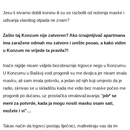
Jesu li stvarno dobili koronu ili su se razbolili od nošenja maske i
udisanja vlastitog otpada ne znam?
Zašto taj Konzum nije zatvoren? Ako iznajmljivač apartmana
ima zaražene odmah mu zatvore i unište posao, a kako vidim
u Konzum ne vrijede ta pravila?!
Inače nigdje nisam vidjela bezobraznije trgovce nego u Konzumu.
U Konzumu u Baškoj vodi progonili su me dvojica jer nisam imala
masku, ali sam imala potvrdu, a jedan od njih koji umjesto da je
radio, skrivao se u skladištu kada me vidio bez maske počeo me
progoniti po dućanu, uz prostačka omalovažavanja; “
jeb* se
meni za potvrde, kada ja mogu nositi masku osam sati,
možete i vi”…
Takav način da trgovci postaju liječnici, maltretiraju vas da im