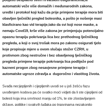
automatski veže više domačih i međunarodnih zakona,
uredbi i protokol koji kažu da prije primjene terapije mora biti
obavljen lječnički pregled bolesnika, a pošto je nošenje masi
klasficirano kao vid terapije,tako da svi koji nose maske, a
nemaju Covd19, krše više zakona jer primjenjuju potencijalno
opasnu terapiju pokrivanja lica bez prethodnog lječničkog
pregleda, a koji o svoj trošak mora po zakonu osigurati tjelo
koje propisuje mjere u ovom slučaju stožer CZRH, u
protivnom zbog nestručne i bez obavljenog lječničkog
pregleda primjene terapije pokrivanja lica podliježe pod
kazneni progon zbog nesavjesne primjene terapije i
automatske ugroze zdravlja a dugoročno i vlastitog života.
Svađa necijepljenih i cijepljenih uvodi se u još žešću fazu
uvođenjem kodova pa će svatko moći vidjeti da li ste cijepljeni od
bolesti koja ima smrtnost manju od 1%, te ste zlostavljanjem
države, politike i svakvih luđaka po trgovinama nezakonito