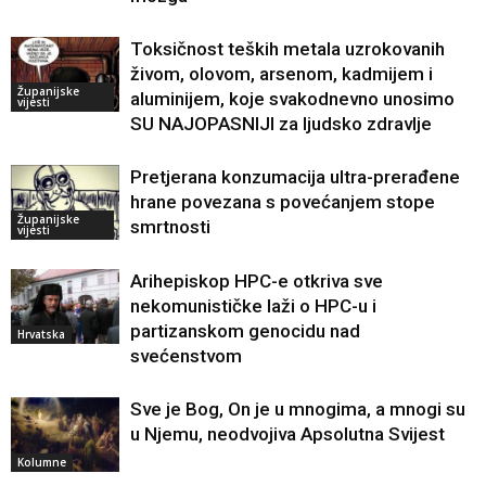
Toksičnost teških metala uzrokovanih
živom, olovom, arsenom, kadmijem i
Županijske
aluminijem, koje svakodnevno unosimo
vijesti
SU NAJOPASNIJI za ljudsko zdravlje
Pretjerana konzumacija ultra-prerađene
hrane povezana s povećanjem stope
Županijske
smrtnosti
vijesti
Arihepiskop HPC-e otkriva sve
nekomunističke laži o HPC-u i
partizanskom genocidu nad
Hrvatska
svećenstvom
Sve je Bog, On je u mnogima, a mnogi su
u Njemu, neodvojiva Apsolutna Svijest
Kolumne