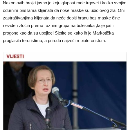
Nakon ovih brojki jasno je koju glupost rade trgovci i koliko svojim
odurnim prisilama klijenata da nose maske su udio ovog zla. Oni
zastrašivanjima klijenata da neće dobiti hranu bez maske čine
neviđen zločin prema raznim grupama bolesnika ,koje još i
progone kao da su ubojice! Sjetite se kako ih je Markotička
proglasila teroristima, a prirodu najvećim bioteroristom.