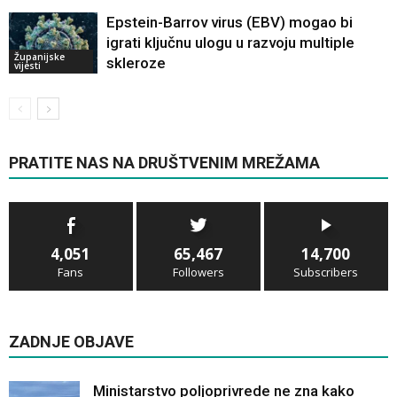
Epstein-Barrov virus (EBV) mogao bi
igrati ključnu ulogu u razvoju multiple
Županijske
skleroze
vijesti
PRATITE NAS NA DRUŠTVENIM MREŽAMA
4,051
65,467
14,700
Fans
Followers
Subscribers
ZADNJE OBJAVE
Ministarstvo poljoprivrede ne zna kako