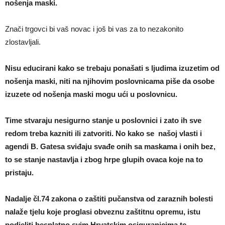
nošenja maski.
Znači trgovci bi vaš novac i još bi vas za to nezakonito
zlostavljali.
Nisu educirani kako se trebaju ponašati s ljudima izuzetim od
nošenja maski, niti na njihovim poslovnicama piše da osobe
izuzete od nošenja maski mogu ući u poslovnicu.
Time stvaraju nesigurno stanje u poslovnici i zato ih sve
redom treba kazniti ili zatvoriti. No kako se našoj vlasti i
agendi B. Gatesa sviđaju svađe onih sa maskama i onih bez,
to se stanje nastavlja i zbog hrpe glupih ovaca koje na to
pristaju.
Nadalje čl.74 zakona o zaštiti pučanstva od zaraznih bolesti
nalaže tjelu koje proglasi obveznu zaštitnu opremu, istu
podjeliti besplatno svim Hrvatskim osiguranicima,te