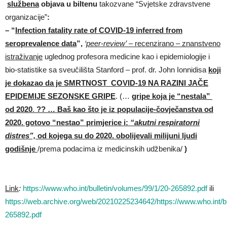
službena
objava u biltenu
takozvane “Svjetske zdravstvene
organizacije”
:
–
“
Infection fatality rate of COVID-19 inferred from
seroprevalence data
”,
‘
peer-review’
– recenzirano – znanstveno
istraživanje
uglednog profesora medicine kao i epidemiologije i
bio-statistike sa sveučilišta Stanford – prof. dr. John Ionnidisa
koji
je dokazao da je SMRTNOST COVID-19 NA RAZINI JAČE
EPIDEMIJE SEZONSKE GRIPE
. (…
gripe koja je “nestala”
od 2020
.
?? … Baš kao što je iz populacije-čovječanstva od
2020. gotovo “nestao” primjerice i:
“
akutni respiratorni
distres”,
od kojega su do 2020. obolijevali milijuni ljudi
godišnje
/prema podacima iz medicinskih udžbenika/
)
Link
:
https://www.who.int/bulletin/volumes/99/1/20-265892.pdf
ili
https://web.archive.org/web/20210225234642/https://www.who.int/bu
265892.pdf