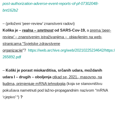
post-authorization-adverse-event-reports-of-pf-07302048-
bnt162b2
– (priloženi ‘peer-review’ znanstveni radovi)
Kolika je –
realna – smrtnost
od SARS-Cov-19,
a
prema ‘peer-
review’ – znanstvenim istraživanjima – objavljenim na web-
stranicama “Svjetske zdravstvene
organizacije
”?
https://web.archive.org/web/20210225234642/https:/
265892.pdf
–
Koliki je porast miokarditisa, srčanih udara, moždanih
udara I – drugih – oboljenja
otkad se, 2021., masovno, na
ljudima, primjenjuje mRNA tehnologija
(koja se stanovništvu
pokušava nametnuti pod lažno-propagandnim nazivom “mRNA
‘cjepivo’ “)
?