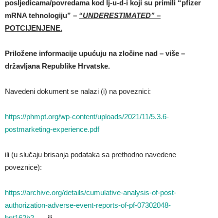
posljedicama/povredama kod lj-u-d-i koji su primili “pfizer
mRNA tehnologiju” –
“UNDERESTIMATED”
–
POTCIJENJENE.
Priložene informacije upućuju na zločine nad – više –
državljana Republike Hrvatske.
Navedeni dokument se nalazi (i) na poveznici:
https://phmpt.org/wp-content/uploads/2021/11/5.3.6-
postmarketing-experience.pdf
ili (u slučaju brisanja podataka sa prethodno navedene
poveznice):
https://archive.org/details/cumulative-analysis-of-post-
authorization-adverse-event-reports-of-pf-07302048-
bnt162b2
ili