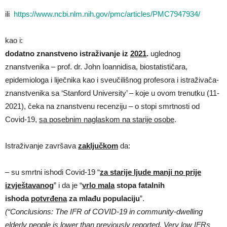
ili
https://www.ncbi.nlm.nih.gov/pmc/articles/PMC7947934/
kao i:
dodatno znanstveno istraživanje iz
2021
.
uglednog
znanstvenika – prof. dr. John Ioannidisa, biostatističara,
epidemiologa i liječnika kao i sveučilišnog profesora i istraživača-
znanstvenika sa ‘Stanford University’ – koje u ovom trenutku (11-
2021), čeka na znanstvenu recenziju – o stopi smrtnosti od
Covid-19,
sa posebnim naglaskom na starije osobe
.
Istraživanje završava
zaključkom
da:
– su smrtni ishodi Covid-19 “
za starije ljude manji no prije
izvještavanog
” i da je “
vrlo mala
stopa fatalnih
ishoda
potvrđena
za mlađu populaciju
”.
(“Conclusions: The IFR of COVID-19 in community-dwelling
elderly people is lower than previously reported. Very low IFRs