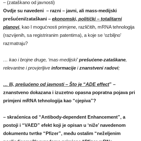
– (zataškano od javnosti)
Ovdje su navedeni – razni –
javni, ali mass-medijski
prešućeni/zataškani –
ekonomski, politički
– totalitarni
planovi
,
kao I mogućnosti primjene, različitih, mRNA tehnologija
(razvijenih, sa registriranim patentima), a koje se ‘ozbiljno’
razmatraju?
… kao i brojne druge, ‘mas-medijski’
prešućene-zataškane
,
relevantne i provjerljive
informacije
i
znanstveni radovi
;
… Ili, prešućeno od javnosti – Što je “ADE effect
” –
znanstveno dokazana i izuzetno opasna popratna pojava pri
primjeni mRNA tehnologija kao “cjepiva”?
– skraćenica od “Antibody-dependent Enhancement”, a
postoji i “VAED” efekt koji je opisan u ‘niže’ navedenom
dokumentu tvrtke “Pfizer”, među ostalim “neželjenim