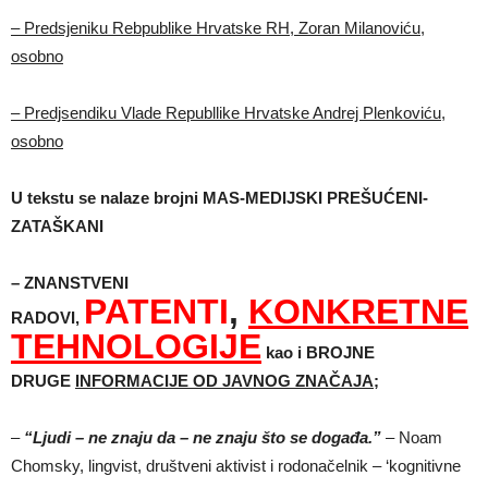
– Predsjeniku Rebpublike Hrvatske RH, Zoran Milanoviću,
osobno
– Predjsendiku Vlade Republlike Hrvatske Andrej Plenkoviću,
osobno
U tekstu se nalaze brojni MAS-MEDIJSKI PREŠUĆENI-
ZATAŠKANI
– ZNANSTVENI
PATENTI
,
KONKRETNE
RADOVI,
TEHNOLOGIJE
kao i BROJNE
DRUGE
INFORMACIJE OD JAVNOG ZNAČAJA;
–
“Ljudi – ne znaju da – ne znaju što se događa.”
– Noam
Chomsky, lingvist, društveni aktivist i rodonačelnik – ‘kognitivne