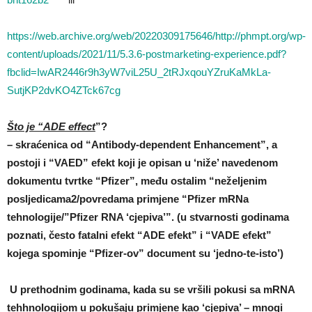
https://web.archive.org/web/20220309175646/http://phmpt.org/wp-
content/uploads/2021/11/5.3.6-postmarketing-experience.pdf?
fbclid=IwAR2446r9h3yW7viL25U_2tRJxqouYZruKaMkLa-
SutjKP2dvKO4ZTck67cg
Što je “ADE effect
”?
– skraćenica od “Antibody-dependent Enhancement”, a
postoji i “VAED” efekt koji je opisan u ‘niže’ navedenom
dokumentu tvrtke “Pfizer”, među ostalim “neželjenim
posljedicama2/povredama primjene “Pfizer mRNa
tehnologije/”Pfizer RNA ‘cjepiva’”. (u stvarnosti godinama
poznati, često fatalni efekt “ADE efekt” i “VADE efekt”
kojega spominje “Pfizer-ov” document su ‘jedno-te-isto’)
U prethodnim godinama, kada su se vršili pokusi sa mRNA
tehhnologijom u pokušaju primjene kao ‘cjepiva’ – mnogi