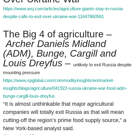
https://www.wsj.com/articles/agriculture-giants-stay-in-russia-
despite-calls-to-exit-over-ukraine-war-11647860581
The Big 4 of agriculture
–
Archer Daniels Midland
(ADM), Bunge, Cargill and
Louis Dreyfus –
unlikely to exit Russia despite
mounting pressure
https://www.spglobal.com/commodityinsights/en/market-
insights/blogs/agriculture/041922-russia-ukraine-war-food-adm-
bunge-cargill-louis-dreyfus
“It is almost unthinkable that major agricultural
companies will totally exit Russia as that will mean
cutting-off the region’s prime food supply source,” a
New York-based analyst said.