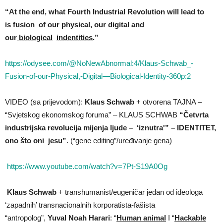
“At the end, what Fourth Industrial Revolution will lead to
is
fusion
of our
physical
, our
digital
and
our
biological
indentities
.”
https://odysee.com/@NoNewAbnormal:4/Klaus-Schwab_-
Fusion-of-our-Physical,-Digital—Biological-Identity-360p:2
VIDEO (sa prijevodom):
Klaus Schwab
+ otvorena TAJNA –
“Svjetskog ekonomskog foruma” – KLAUS SCHWAB
“Četvrta
industrijska revolucija mijenja ljude – ‘iznutra'” – IDENTITET,
ono što oni jesu”
. (“gene editing”/uređivanje gena)
https://www.youtube.com/watch?v=7Pt-S19A0Og
Klaus Schwab
+ transhumanist/eugeničar jedan od ideologa
‘zapadnih’ transnacionalnih korporatista-fašista
“antropolog”,
Yuval Noah Harari
: “
Human animal
I “
Hackable