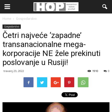
Home
Gospodarstvo
Gospodarstvo
Četri najveće ‘zapadne’
transanacionalne mega-
korporacije NE žele prekinuti
poslovanje u Rusiji!
travanj 23, 2022
1910
0