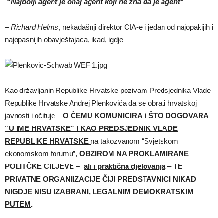
“Najbolji agent je onaj agent koji ne zna da je agent”
–
Richard Helms
, nekadašnji direktor CIA-e i jedan od najopakijih i
najopasnijih obavještajaca, ikad, igdje
Kao državljanin Republike Hrvatske pozivam Predsjednika Vlade
Republike Hrvatske Andrej Plenkovića da se obrati hrvatskoj
javnosti i očituje –
O ČEMU KOMUNICIRA i ŠTO DOGOVARA
“U IME HRVATSKE” I KAO PREDSJEDNIK VLADE
REPUBLIKE HRVATSKE
na takozvanom “Svjetskom
ekonomskom forumu”,
OBZIROM NA PROKLAMIRANE
POLITČKE CILJEVE –
ali i praktična djelovanja
–
TE
PRIVATNE ORGANIIZACIJE ČIJI PREDSTAVNICI
NIKAD
NIGDJE NISU IZABRANI, LEGALNIM DEMOKRATSKIM
PUTEM
.