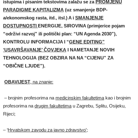
istupima i pisanim tekstovima zalažu se za
PROMJENU
PARADIGME KAPITALIZMA
(uz smanjenje BDP-
a/ekonomskog rasta, itd., itsl.) A i
SMANJENJE
DOSTUPNOSTI
ENERGIJE, SIROVINA (primjerice pojam
“održivi razvoj” ili politički plan: “UN Agenda 2030”),
KONTROLU INFORMACIJA I “
GENE EDITING”
‘USAVRŠAVANJE’ ČOVJEKA
I NAMETANJE NOVIH
TEHNOLOGIJA (BEZ OBZIRA NA NA “CIJENU” ZA
“OBIČNE LJUDE”).
OBAVIJEST
, na znanje:
– brojnim profesorima na
medicinskim fakultetima
kao i brojnim
profesorima na
drugim fakultetima
u Zagrebu, Splitu, Osijeku,
Rijeci;
– ‘
Hrvatskom zavodu za javno zdravstvo’;