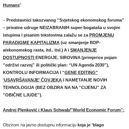
Humans
”
–
Predstavnici takozvanog “Svjetskog ekonomskog foruma”
– privatne udruge NEIZABRANIH super-bogataša u svojim
istupima i pisanim tekstovima zalažu se za
PROMJENU
PARADIGME KAPITALIZMA
(uz smanjenje BDP-
a/ekonomskog rasta, itd., itsl.) A i
SMANJENJE
DOSTUPNOSTI
ENERGIJE, SIROVINA (primjerice pojam
“održivi razvoj” ili politički plan: “UN Agenda 2030”),
KONTROLU INFORMACIJA I “
GENE EDITING”
‘USAVRŠAVANJE’ ČOVJEKA
I NAMETANJE NOVIH
TEHNOLOGIJA (BEZ OBZIRA NA NA “CIJENU” ZA
“OBIČNE LJUDE”).
Andrej Plenković i Klaus Schwab/”World Economic Forum”:
Obzirom na javno dostupnu informaciju
koja je
‘blago