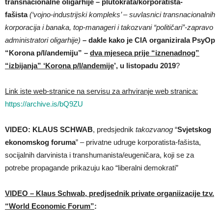
transnacionalne oligarhije – plutokrata/korporatista-
fašista
(‘vojno-industrijski kompleks’ – suvlasnici transnacionalnih
korporacija i banaka, top-manageri i takozvani “političari”-zapravo
administratori oligarhije)
– dakle kako je CIA organizirala PsyOp
“Korona p/l/andemiju” –
dva mjeseca prije
“iznenadnog”
“izbijanja” ‘Korona p/l/andemije
’, u listopadu 2019
?
Link iste web-stranice na servisu za arhviranje web stranica:
https://archive.is/bQ9ZU
VIDEO: KLAUS SCHWAB
, predsjednik
takozvanog
“
Svjetskog
ekonomskog foruma
” – privatne udruge korporatista-fašista,
socijalnih darvinista i transhumanista/eugeničara, koji se za
potrebe propagande prikazuju kao “liberalni demokrati”
VIDEO – Klaus Schwab, predjsednik private organiizacije tzv.
“World Economic Forum”
: