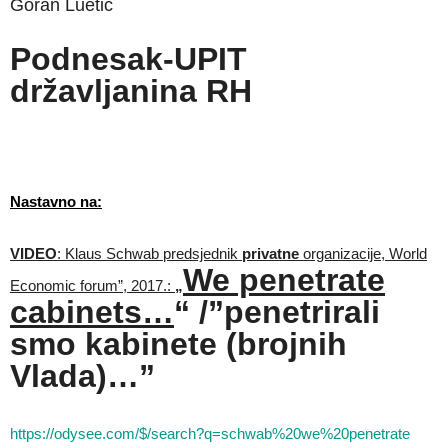
Goran Luetić
Podnesak-UPIT
državljanina RH
Nastavno na:
VIDEO
: Klaus Schwab predsjednik
privatne
organizacije, World
We penetrate
Economic forum”, 2017.:
„
cabinets…
“ /”penetrirali
smo kabinete (brojnih
Vlada)…”
https://odysee.com/$/search?q=schwab%20we%20penetrate