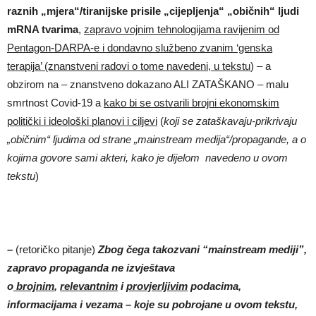
raznih „mjera“/tiranijske prisile „cijepljenja“ „običnih“ ljudi
mRNA tvarima
,
zapravo vojnim tehnologijama ravijenim od
Pentagon-DARPA-e i dondavno službeno zvanim ‘genska
terapija’ (znanstveni radovi o tome navedeni, u tekstu
) – a
obzirom na – znanstveno dokazano ALI ZATAŠKANO – malu
smrtnost Covid-19 a
kako bi se ostvarili brojni ekonomskim
politički i ideološki planovi i ciljevi
(
koji se zataškavaju-prikrivaju
„običnim“ ljudima od strane „mainstream medija“/propagande, a o
kojima govore sami akteri, kako je dijelom navedeno u ovom
tekstu
)
–
(retoričko pitanje)
Zbog čega takozvani “mainstream mediji”,
zapravo propaganda ne izvještava
o
brojnim
,
relevantnim
i
provjerljivim
podacima,
informacijama i vezama – koje su pobrojane u ovom tekstu,