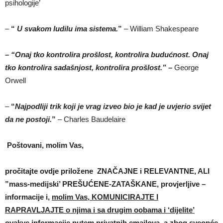
psihologije’
–
“
U svakom ludilu ima sistema.
”
– William Shakespeare
– “Onaj tko kontrolira prošlost, kontrolira budućnost. Onaj
tko kontrolira sadašnjost, kontrolira prošlost.” –
George
Orwell
–
“
Najpodliji trik koji je vrag izveo bio je kad je uvjerio svijet
da ne postoji.
”
– Charles Baudelaire
Poštovani, molim Vas,
pročitajte ovdje priložene ZNAČAJNE i RELEVANTNE, ALI
”mass-medijski’ PREŠUĆENE-ZATAŠKANE, provjerljive –
informacije i,
molim Vas,
KOMUNICIRAJTE I
RAPRAVLJAJTE o njima i sa drugim oobama i ‘dijelite’
ovakve informacije putem privatnih emailova, a zbog sveopće