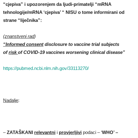
“cjepiva” i upozorenjem da ljudi-primatelji “mRNA
tehnologije/mRNA ‘cjepiva’ “ NISU o tome informirani od
strane “liječnika”:
(
znanstveni rad
)
“Informed consent
disclosure to vaccine trial subjects
of
risk
of COVID-19 vaccines worsening clinical disease”
https://pubmed.ncbi.nlm.nih.gov/33113270/
Nadalje
:
–
ZATAŠKANI
relevantni
i
provjerljivi
podaci – ‘
WHO’ –