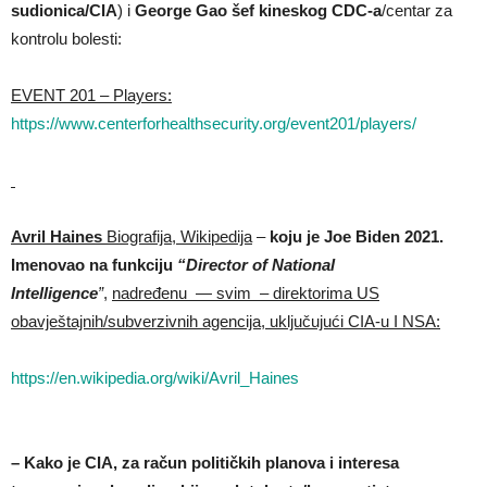
sudionica/CIA
) i
George Gao šef kineskog CDC-a
/centar za
kontrolu bolesti:
EVENT 201 – Players:
https://www.centerforhealthsecurity.org/event201/players/
Avril Haines
Biografija, Wikipedija
–
koju je Joe Biden 2021.
Imenovao na funkciju
“Director of National
Intelligence
”
,
nadređenu — svim – direktorima US
obavještajnih/subverzivnih agencija, uključujući CIA-u I NSA:
https://en.wikipedia.org/wiki/Avril_Haines
– Kako je CIA, za račun političkih planova i interesa