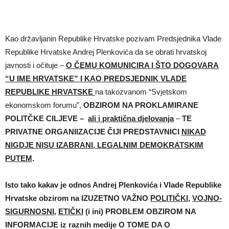
Kao državljanin Republike Hrvatske pozivam Predsjednika Vlade
Republike Hrvatske Andrej Plenkovića da se obrati hrvatskoj
javnosti i očituje –
O ČEMU KOMUNICIRA I ŠTO DOGOVARA
“U IME HRVATSKE” I KAO PREDSJEDNIK VLADE
REPUBLIKE HRVATSKE
na takozvanom “Svjetskom
ekonomskom forumu”,
OBZIROM NA PROKLAMIRANE
POLITČKE CILJEVE –
ali i praktična djelovanja
–
TE
PRIVATNE ORGANIIZACIJE ČIJI PREDSTAVNICI
NIKAD
NIGDJE NISU IZABRANI, LEGALNIM DEMOKRATSKIM
PUTEM
.
Isto tako kakav je odnos Andrej Plenkovića i Vlade Republike
Hrvatske obzirom na IZUZETNO VAŽNO
POLITIČKI
,
VOJNO-
SIGURNOSNI
,
ETIČKI
(i ini) PROBLEM OBZIROM NA
INFORMACIJE iz raznih medije O TOME DA O