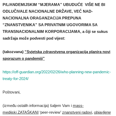
P/L/ANDEMIJSKIM “MJERAMA” UBUDUĆE VIŠE NE BI
ODLUČIVALE NACIONALNE DRŽAVE, VEĆ NAD-
NACIONALNA ORAGANZACIJA PREPUNA
“ZNANSTVENIKA” SA PRIVATNIM UGOVORIMA SA
TRANSNACIONALNIM KORPORACIJAMA, a čiji se sukus
sadržaja može podvesti pod vijest:
(takozvana)
“Svjetska zdravstvena organizacija planira novi
sporazum o pandemiji”
https://off-guardian.org/2022/02/26/who-planning-new-pandemic-
treaty-for-2024/
Poštovani,
(između ostalih informacija) šaljem Vam i
mass-
medijski
ZATAŠKANI
‘peer-review’
znanstveni radovi,
objavljene