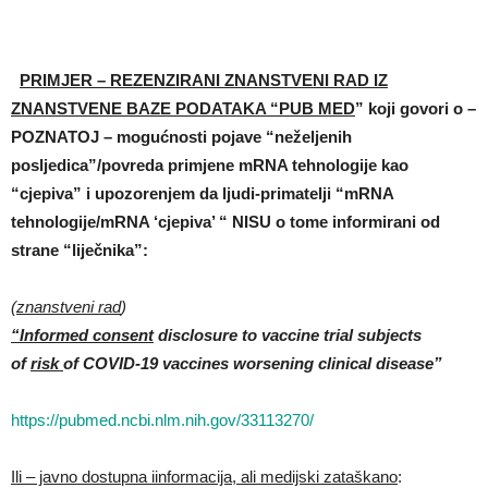
PRIMJER – REZENZIRANI ZNANSTVENI RAD IZ
ZNANSTVENE BAZE PODATAKA “PUB MED
” koji govori o –
POZNATOJ – mogućnosti pojave “neželjenih
posljedica”/povreda primjene mRNA tehnologije kao
“cjepiva” i upozorenjem da ljudi-primatelji “mRNA
tehnologije/mRNA ‘cjepiva’ “ NISU o tome informirani od
strane “liječnika”:
(
znanstveni rad
)
“Informed consent
disclosure to vaccine trial subjects
of
risk
of COVID-19 vaccines worsening clinical disease”
https://pubmed.ncbi.nlm.nih.gov/33113270/
Ili – javno dostupna iinformacija, ali medijski zataškano
: