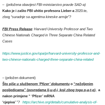
–
(priložena obavijest FBI-ministarstvo pravde SAD-a)
Kako je i
zašto FBI uhitio profesora Lieber-a
2020.te,
zbog
“suradnje sa agentima kineske armije”?
FBI Press Release
: Harvard University Professor and Two
Chinese Nationals Charged in Three Separate China Related
Cases
https://www.justice.gov/opa/pr/harvard-university-professor-and-
two-chinese-nationals-charged-three-separate-china-related
– (priložen dokument)
Što piše
u službenom ‘Pfizer’ dokumentu
o
“neželjenim
posljedicama
” (
povredama lj-u-d-i, koji zbog toga p-a-t-e
)
, a
nakon primjene “ ‘Pfizer’ mRNA
‘cjepiva’
”
?
https://archive.org/details/cumulative-analysis-of-