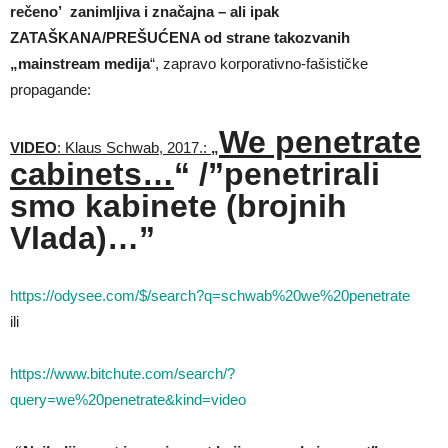
rečeno’ zanimljiva i značajna – ali ipak
ZATAŠKANA/PREŠUĆENA od strane takozvanih
„mainstream medija
“, zapravo korporativno-fašističke
propagande:
We penetrate
VIDEO
: Klaus Schwab, 2017.:
„
cabinets…
“ /”penetrirali
smo kabinete (brojnih
Vlada)…”
https://odysee.com/$/search?q=schwab%20we%20penetrate
ili
https://www.bitchute.com/search/?
query=we%20penetrate&kind=video