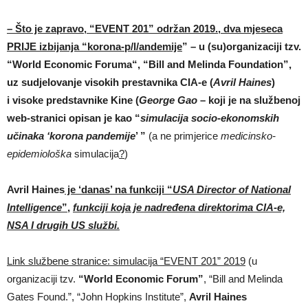
– Što je zapravo, “EVENT 201” održan 2019., dva mjeseca
PRIJE izbijanja “korona-p/l/andemije
” – u (su)organizaciji tzv.
“World Economic Foruma“, “Bill and Melinda Foundation”,
uz sudjelovanje visokih prestavnika CIA-e (
Avril Haines
)
i visoke predstavnike Kine (
George Gao
– koji je na službenoj
web-stranici opisan je kao “
simulacija socio-ekonomskih
učinaka ‘korona pandemije
’ ”
(a ne primjerice
medicinsko-
epidemiološka
simulacija
?
)
Avril Haines
je ‘danas’ na funkciji “
USA Director of National
Intelligence
”
,
funkciji koja je nadređena direktorima CIA-e,
NSA I drugih US službi.
Link službene stranice: simulacija “EVENT 201” 2019
(u
organizaciji tzv.
“World Economic Forum”
, “Bill and Melinda
Gates Found.”, “John Hopkins Institute”,
Avril Haines