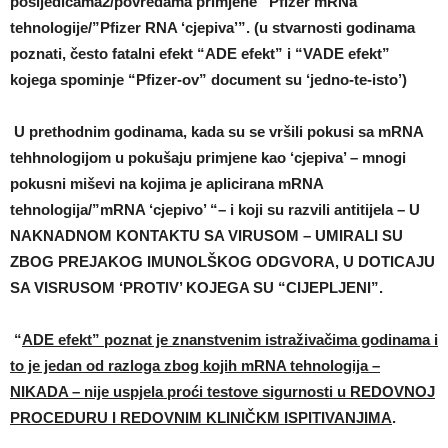
posljedicama2/povredama primjene “Pfizer mRNa
tehnologije/”Pfizer RNA ‘cjepiva’”. (u stvarnosti godinama
poznati, često fatalni efekt “ADE efekt” i “VADE efekt”
kojega spominje “Pfizer-ov” document su ‘jedno-te-isto’)
U prethodnim godinama, kada su se vršili pokusi sa mRNA
tehhnologijom u pokušaju primjene kao ‘cjepiva’ – mnogi
pokusni miševi na kojima je aplicirana mRNA
tehnologija/”mRNA ‘cjepivo’ “– i koji su razvili antitijela – U
NAKNADNOM KONTAKTU SA VIRUSOM – UMIRALI SU
ZBOG PREJAKOG IMUNOLŠKOG ODGVORA, U DOTICAJU
SA VISRUSOM ‘PROTIV’ KOJEGA SU “CIJEPLJENI”.
“
ADE efekt”
poznat je znanstvenim istraživačima godinama i
to je jedan od razloga zbog kojih mRNA tehnologija –
NIKADA – nije uspjela proći testove sigurnosti u REDOVNOJ
PROCEDURU I REDOVNIM KLINIČKM ISPITIVANJIMA
.