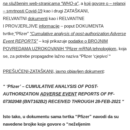
na službenim web-stranicama “WHO-a”
, a
koji govore o – relanoj
– smrtnosti Covid-19
kao i drugi ZATAŠKANI,
RELVANTNI
dokumenti
kao i RELVANTNE
I PROVJERLJIVE
informacije
– poput DOKUMENTA
tvrtke
“Pfizer”
“Cumulative analysis of post-authorization Adverse
Event REPORTS”
– koji prikazuje
podatke o BROJNIM
POVREDAMA UZROKOVANIH “Pfizer mRNA tehnologijom
, koja
se, za potrebe propagadne lažno naziva “Pfizer ‘cjepivo’ “
PREŠUĆENI-ZATAŠKANI, javno objavljen dokument
:
“ ‘Pfizer’ – CUMULATIVE ANALYSIS OF POST-
AUTHORIZATION
ADVERSE EVENT
REPORTS OF PF-
07302048
(BNT162B2) RECEIVED THROUGH 28-FEB-2021 “
Isto tako, u dokumentu sama tvrtka “Pfizer” navodi da su
navedene brojke koje govore o “neželjenim