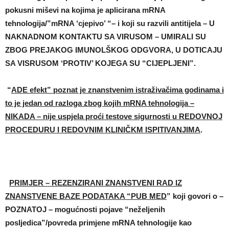
pokusni miševi na kojima je aplicirana mRNA
tehnologija/”mRNA ‘cjepivo’ “– i koji su razvili antitijela – U
NAKNADNOM KONTAKTU SA VIRUSOM – UMIRALI SU
ZBOG PREJAKOG IMUNOLŠKOG ODGVORA, U DOTICAJU
SA VISRUSOM ‘PROTIV’ KOJEGA SU “CIJEPLJENI”.
“
ADE efekt”
poznat je znanstvenim istraživačima godinama i
to je jedan od razloga zbog kojih mRNA tehnologija –
NIKADA – nije uspjela proći testove sigurnosti u REDOVNOJ
PROCEDURU I REDOVNIM KLINIČKM ISPITIVANJIMA
.
PRIMJER – REZENZIRANI ZNANSTVENI RAD IZ
ZNANSTVENE BAZE PODATAKA “PUB MED
” koji govori o –
POZNATOJ – mogućnosti pojave “neželjenih
posljedica”/povreda primjene mRNA tehnologije kao