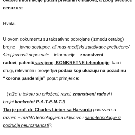
cenuzure
.
Hvala.
U ovom dokumentu su taksativno pobrojane (između ostalog)
brojne
– javno dostupne, ali mas-medijski zataškane-prešućene/
široj javnosti nepoznate
– informacije –
znanstveni
radovi
,
patenti/
razvijene, KONKRETNE tehnologije
, kao i
drugi, relevantni i provjerljivi
podaci koji ukazuju na pozadinu
“korona pandemije”
poput primjerice:
– (
‘niže’ u tekstu su priloženi, razni,
znanstveni radov
i i
brojni
konkretni
P-A-T-E-N-T-I
)
Tko je prof. dr. Charles Lieber sa Harvarda
povezan sa –
raznim – mRNA tehnologijama uključivo i
nano-tehnologije iz
područja neuroznanosti
?;