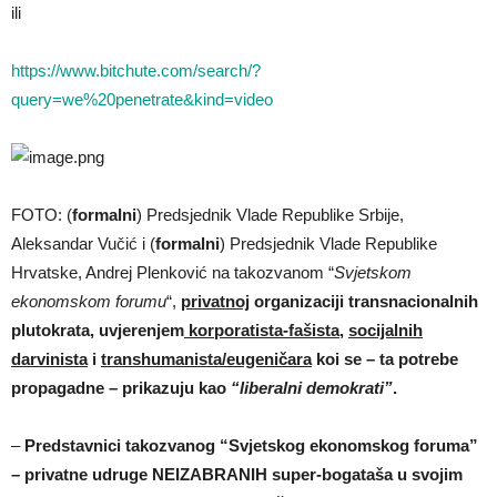
ili
https://www.bitchute.com/search/?
query=we%20penetrate&kind=video
FOTO: (
formalni
) Predsjednik Vlade Republike Srbije,
Aleksandar Vučić i (
formalni
) Predsjednik Vlade Republike
Hrvatske, Andrej Plenković na takozvanom “
Svjetskom
ekonomskom forumu
“,
privatnoj
organizaciji transnacionalnih
plutokrata, uvjerenjem
korporatista-fašista
,
socijalnih
darvinista
i
transhumanista/eugeničara
koi se – ta potrebe
propagadne – prikazuju kao
“liberalni demokrati”
.
–
Predstavnici takozvanog “Svjetskog ekonomskog foruma”
– privatne udruge NEIZABRANIH super-bogataša u svojim