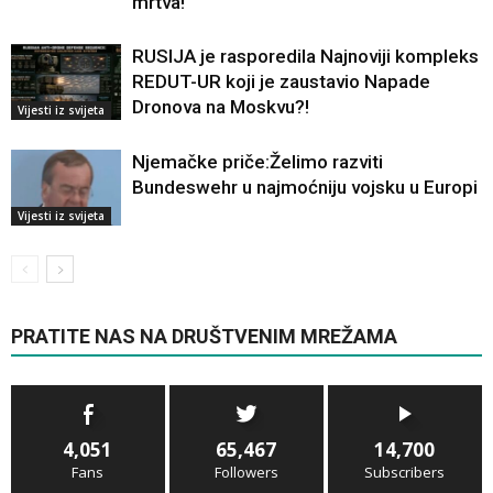
mrtva!
RUSIJA je rasporedila Najnoviji kompleks
REDUT-UR koji je zaustavio Napade
Dronova na Moskvu?!
Vijesti iz svijeta
Njemačke priče:Želimo razviti
Bundeswehr u najmoćniju vojsku u Europi
Vijesti iz svijeta
PRATITE NAS NA DRUŠTVENIM MREŽAMA
4,051
65,467
14,700
Fans
Followers
Subscribers