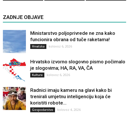
ZADNJE OBJAVE
Ministarstvo poljoprivrede ne zna kako
funcionira obrana od tuče raketama!
kolovoz 6, 2026
Hrvatska
Hrvatsko izvorno slogovno pismo počimalo
je slogovima; HA, RA, VA, ČA
kolovoz 6, 2026
Kultura
Radnici imaju kameru na glavi kako bi
trenirali umjetnu inteligenciju koja će
koristiti robote...
kolovoz 4, 2026
Gospodarstvo