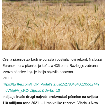
Cijena pšenice za kruh je porasla i postigla novi rekord. Na burzi
Euronext tona pšenice je koštala 435 eura. Razlog je zabrana
izvoza pšenice koju je Indija objavila nedavno.
VIDEO:
https://twitter.com/HOP_Portal/status/1527894346619551744?
t=oVMpFV_dKC-L2jpzuJZjDw&s=19
Indija je inače drugi najveći proizvođač pšenice na svijetu –
110 milijuna tona 2021. – i ima velike rezerve. Vlada u New