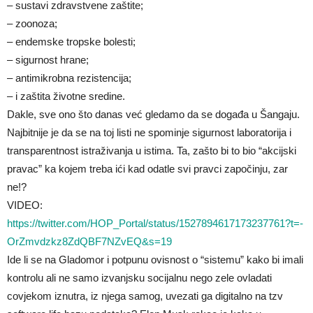
– sustavi zdravstvene zaštite;
– zoonoza;
– endemske tropske bolesti;
– sigurnost hrane;
– antimikrobna rezistencija;
– i zaštita životne sredine.
Dakle, sve ono što danas već gledamo da se događa u Šangaju.
Najbitnije je da se na toj listi ne spominje sigurnost laboratorija i
transparentnost istraživanja u istima. Ta, zašto bi to bio “akcijski
pravac” ka kojem treba ići kad odatle svi pravci započinju, zar
ne!?
VIDEO:
https://twitter.com/HOP_Portal/status/1527894617173237761?t=-
OrZmvdzkz8ZdQBF7NZvEQ&s=19
Ide li se na Gladomor i potpunu ovisnost o “sistemu” kako bi imali
kontrolu ali ne samo izvanjsku socijalnu nego zele ovladati
covjekom iznutra, iz njega samog, uvezati ga digitalno na tzv