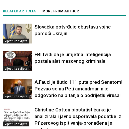
RELATED ARTICLES
MORE FROM AUTHOR
Slovačka potvrđuje obustavu vojne
pomoći Ukrajini
Vijesti iz svijeta
FBI tvrdi da je umjetna inteligencija
postala alat masovnog kriminala
Vijesti iz svijeta
A.Fauci je šutio 111 puta pred Senatom!
Pozvao se na Peti amandman nije
odgovorio na pitanja o podrijetlu virusa!
Vijesti iz svijeta
Christine Cotton biostatističarka je
analizirala i javno osporavala podatke iz
Pfizerovog ispitivanja-pronađena je
Vijesti iz svijeta