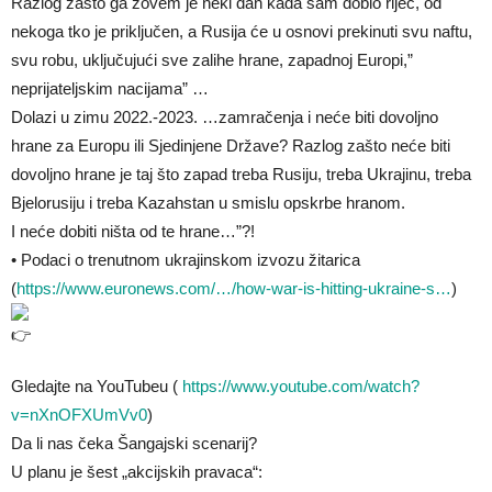
Razlog zašto ga zovem je neki dan kada sam dobio riječ, od
nekoga tko je priključen, a Rusija će u osnovi prekinuti svu naftu,
svu robu, uključujući sve zalihe hrane, zapadnoj Europi,”
neprijateljskim nacijama” …
Dolazi u zimu 2022.-2023. …zamračenja i neće biti dovoljno
hrane za Europu ili Sjedinjene Države? Razlog zašto neće biti
dovoljno hrane je taj što zapad treba Rusiju, treba Ukrajinu, treba
Bjelorusiju i treba Kazahstan u smislu opskrbe hranom.
I neće dobiti ništa od te hrane…”?!
• Podaci o trenutnom ukrajinskom izvozu žitarica
(
https://www.euronews.com/…/how-war-is-hitting-ukraine-s…
)
Gledajte na YouTubeu (
https://www.youtube.com/watch?
v=nXnOFXUmVv0
)
Da li nas čeka Šangajski scenarij?
U planu je šest „akcijskih pravaca“: