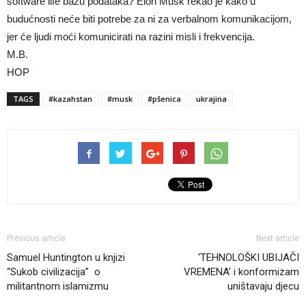
software life bazu podataka? Elon Musk rekao je kako u
budućnosti neće biti potrebe za ni za verbalnom komunikacijom,
jer će ljudi moći komunicirati na razini misli i frekvencija.
M.B.
HOP
TAGS
#kazahstan
#musk
#pšenica
ukrajina
Previous article
Next article
Samuel Huntington u knjizi
‘TEHNOLOŠKI UBIJAČI
“Sukob civilizacija” o
VREMENA’ i konformizam
militantnom islamizmu
uništavaju djecu