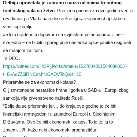
Delhiju opravdala je zabranu izvoza učincima trenutnog
toplinskog vala na žetvu.
Procjena prinosa za ovu godinu već je
revidirana pa Vlada navodno želi osigurati sigurnost opskrbe u
vlastitoj zemlji.
Je li to urađeno u dogovoru sa svjetskim psihopatama ili ne –
svejedno – ne bi bilo zgoreg prije nastanka opće panike osigurati
se manjom zalihom.
VIDEO:
https://twitter.com/HOP_Portal/status/1527894091564036096?
t=D-Aq7Z6lRNCschNGADVToQ&s=19
Pripremite se za ekonomski kolaps?
Cilj smrtonosne nestašice hrane i goriva u SAD-u i Europi zbog
sankcija nije prvenstveno naštetio Rusiji.
“Bolje da se pripremite jer… do kraja ove godine to će biti
financijski armagedon i u zapadnoj Europi i u Sjedinjenim
Državama. Ovo će biti ekonomski kolaps. To je to, ja to
zovem…?!- kažu neki ekonomski prognostičari.