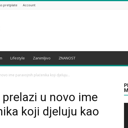
us pretplate
Account
am
Lifestyle
Zanimljivo
ZNANOST
novo ime paravojnih plaćenika koji djeluju...
P
M
 prelazi u novo ime
ika koji djeluju kao