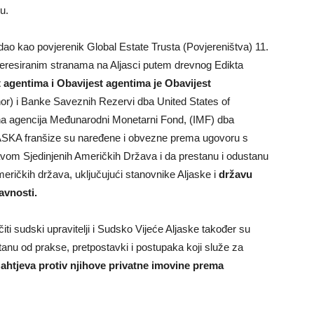
u.
zdao kao povjerenik Global Estate Trusta (Povjereništva)
11.
nteresiranim stranama na Aljasci putem drevnog Edikta
t agentima i Obavijest agentima je Obavijest
r) i Banke Saveznih Rezervi dba United States of
zina agencija Međunarodni Monetarni Fond, (IMF) dba
KA franšize su naređene i obvezne prema ugovoru s
vom Sjedinjenih Američkih Država i da prestanu i odustanu
meričkih država, uključujući stanovnike Aljaske i
državu
avnosti.
iti sudski upravitelji i Sudsko Vijeće Aljaske također su
tanu od prakse, pretpostavki i postupaka koji služe za
zahtjeva protiv njihove privatne imovine prema