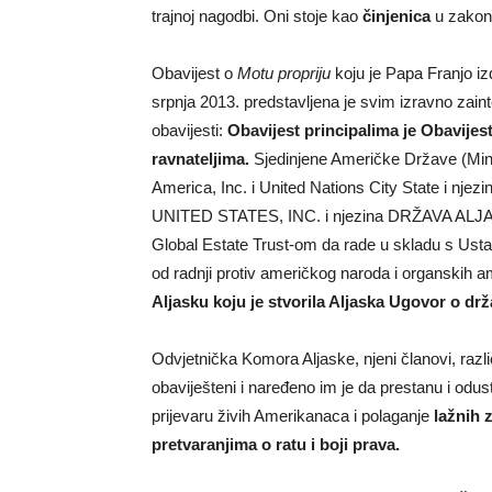
trajnoj nagodbi. Oni stoje kao
činjenica
u zakon
Obavijest o
Motu propriju
koju je Papa Franjo i
srpnja
2013. predstavljena je svim izravno zai
obavijesti:
Obavijest principalima je Obavijes
ravnateljima.
Sjedinjene Američke Države (Mino
America, Inc. i United Nations City State i nje
UNITED STATES, INC. i njezina DRŽAVA ALJAS
Global Estate Trust-om da rade u skladu s Usta
od radnji protiv američkog naroda i organskih a
Aljasku koju je stvorila Aljaska Ugovor o drž
Odvjetnička Komora Aljaske, njeni članovi, različ
obaviješteni i naređeno im je da prestanu i odus
prijevaru živih Amerikanaca i polaganje
lažnih 
pretvaranjima o ratu i boji prava.