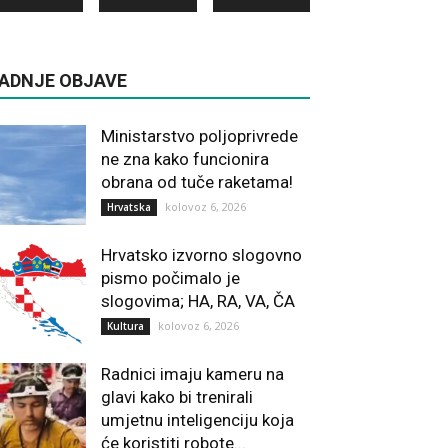
ADNJE OBJAVE
Ministarstvo poljoprivrede
ne zna kako funcionira
obrana od tuče raketama!
kolovoz 6, 2026
Hrvatska
Hrvatsko izvorno slogovno
pismo počimalo je
slogovima; HA, RA, VA, ČA
kolovoz 6, 2026
Kultura
Radnici imaju kameru na
glavi kako bi trenirali
umjetnu inteligenciju koja
će koristiti robote...