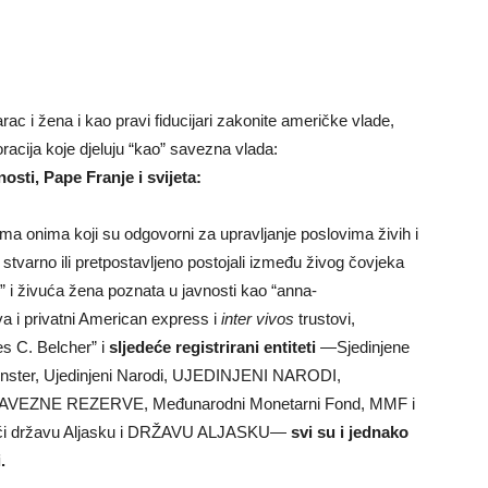
arac i žena i kao pravi fiducijari zakonite američke vlade,
racija koje djeluju “kao” savezna vlada:
osti, Pape Franje i svijeta:
ma onima koji su odgovorni za upravljanje poslovima živih i
 stvarno ili pretpostavljeno postojali između živog čovjeka
 ” i živuća žena poznata u javnosti kao “anna-
va i privatni American express i
inter vivos
trustovi,
es C. Belcher” i
sljedeće registrirani entiteti
—Sjedinjene
nster, Ujedinjeni Narodi, UJEDINJENI NARODI,
AVEZNE REZERVE, Međunarodni Monetarni Fond, MMF i
učujući državu Aljasku i DRŽAVU ALJASKU—
svi su i jednako
.