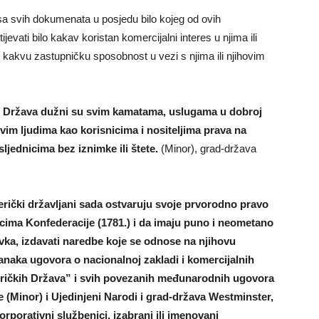
sa svih dokumenata u posjedu bilo kojeg od ovih
tijevati bilo kakav koristan komercijalni interes u njima ili
o kakvu zastupničku sposobnost u vezi s njima ili njihovim
kih Država dužni su svim kamatama, uslugama u dobroj
ivim ljudima kao korisnicima i nositeljima prava na
jednicima bez iznimke ili štete.
(Minor), grad-država
erički državljani sada ostvaruju svoje prvorodno pravo
cima Konfederacije (1781.) i da imaju puno i neometano
vka, izdavati naredbe koje se odnose na njihovu
članaka ugovora o nacionalnoj zakladi i komercijalnih
eričkih Država” i svih povezanih međunarodnih ugovora
(Minor) i Ujedinjeni Narodi i grad-država Westminster,
 korporativni službenici, izabrani ili imenovani