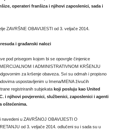
šize, operateri franšiza i njihovi zaposlenici, sada i
matelje ZAVRŠNE OBAVIJESTI od
3. veljače
2014.
esuda i građanski nalozi
jave pod prisegom kojom bi se opovrgle činjenice
 KOMERCIJALNOM I ADMINISTRATIVNOM KRŠENJU
odgovornim za kršenje obaveza. Svi su odmah i propisno
fondovima uspostavljenim u Imena/MENA živućih
rane registriranih subjekata
koji posluju kao United
 i njihovi povjerenici, službenici, zaposlenici i agenti
ga oštećenima.
tjevi navedeni u ZAVRŠNOJ OBAVIJESTI O
KRETANJU od
3. veljače
2014. odlučeni su i sada su u