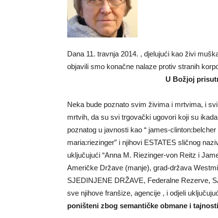
Dana
11. travnja 2014.
, djelujući kao živi mušk
objavili smo konačne nalaze protiv stranih korpo
U Božjoj prisutn
Neka bude poznato svim živima i mrtvima, i svi
mrtvih, da su svi trgovački ugovori koji su ikada
poznatog u javnosti kao “ james-clinton:belcher
maria:riezinger” i njihovi ESTATES sličnog nazi
uključujući “Anna M. Riezinger-von Reitz i Jam
Američke Države (manje), grad-država Westmi
SJEDINJENE DRŽAVE, Federalne Rezerve, S
sve njihove franšize, agencije , i odjeli uklj
poništeni zbog semantičke obmane i tajnosti