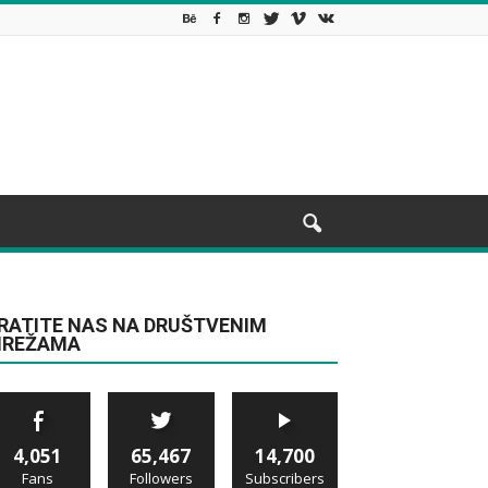
RATITE NAS NA DRUŠTVENIM
REŽAMA
4,051
65,467
14,700
Fans
Followers
Subscribers