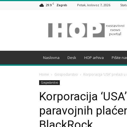
C
29.9
Petak, kolovoz 7, 2026
Stat
Zagreb
HOP
Naslovna
Desk
HOP arhiva
Pišite n
Home
Gospodarstvo
Korporacija ‘USA’ prelazi u 
Gospodarstvo
Korporacija ‘USA’
paravojnih plaćen
BlackRock