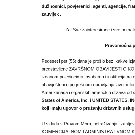
dužnosnici, povjerenici, agenti, agencije, fran
zauvijek .
Za: Sve zainteresirane i sve pri
Pravomoćna pr
Pedeset i pet (55) dana je prošlo bez ikakve iz
predstavljene ZAVRŠNOM OBAVIJESTI O
izdanom pojedincima, osobama i institucijama 
obaviješteni o pogrešnom upravljanju javnim 
Amerikanaca i organskih američkih država od st
States of America, Inc. i UNITED STATES, INC.
koji imaju ugovor o pružanju državnih uslu
U skladu s Pravom Mora, potraživanja i zah
KOMERCIJALNOM I ADMINISTRATIVNOM 