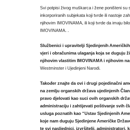
Svi potpisi živog muškarca i žene poništeni su 
inkorporiranih subjekata koji tvrde ili nastoje zah
njihovim IMOVINAMA, ili koji tvrde da imaju bil
IMOVINAMA. .
Službenici i upravitelji Sjedinjenih Američ
vjeri i obračunima ulaganja koja se duguju ž
njihovim vlastitim IMOVINAMA i njihovim nasl
Westminster i Ujedinjeni Narodi.
Također znajte da ovi i drugi pojedinačni am
na zemlju organskih država ujedinjenih Član
pravo djelovati kao suci ovih organskih drža
administraciju i zahtijevati poštivanje svih 
usluga poznatih kao “Ustav Sjedinjenih Am
koje nam duguju Sjedinjene Američke Države 
te svi nasljednici, izvršitelji, administratori,