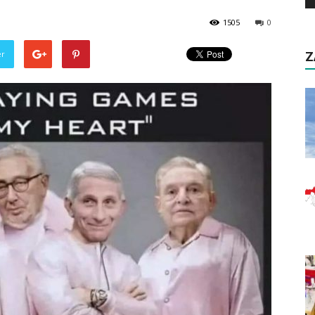
1505
0
er
Z