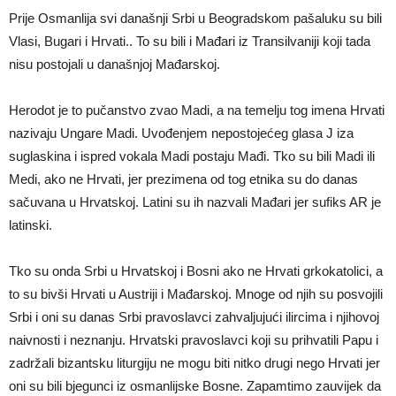
Prije Osmanlija svi današnji Srbi u Beogradskom pašaluku su bili
Vlasi, Bugari i Hrvati.. To su bili i Mađari iz Transilvaniji koji tada
nisu postojali u današnjoj Mađarskoj.
Herodot je to pučanstvo zvao Madi, a na temelju tog imena Hrvati
nazivaju Ungare Madi. Uvođenjem nepostojećeg glasa J iza
suglaskina i ispred vokala Madi postaju Mađi. Tko su bili Madi ili
Medi, ako ne Hrvati, jer prezimena od tog etnika su do danas
sačuvana u Hrvatskoj. Latini su ih nazvali Mađari jer sufiks AR je
latinski.
Tko su onda Srbi u Hrvatskoj i Bosni ako ne Hrvati grkokatolici, a
to su bivši Hrvati u Austriji i Mađarskoj. Mnoge od njih su posvojili
Srbi i oni su danas Srbi pravoslavci zahvaljujući ilircima i njihovoj
naivnosti i neznanju. Hrvatski pravoslavci koji su prihvatili Papu i
zadržali bizantsku liturgiju ne mogu biti nitko drugi nego Hrvati jer
oni su bili bjegunci iz osmanlijske Bosne. Zapamtimo zauvijek da