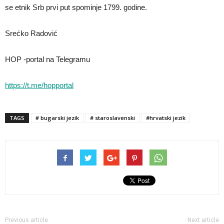
se etnik Srb prvi put spominje 1799. godine.
Srećko Radović
HOP -portal na Telegramu
https://t.me/hopportal
TAGS
# bugarski jezik
# staroslavenski
#hrvatski jezik
Previous article
Next article