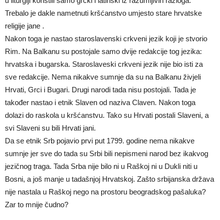
u liturgiji koristili samo grčki i latinski iz razumljivih razloga.
Trebalo je dakle nametnuti kršćanstvo umjesto stare hrvatske
religije jane .
Nakon toga je nastao staroslavenski crkveni jezik koji je stvorio
Rim. Na Balkanu su postojale samo dvije redakcije tog jezika:
hrvatska i bugarska. Staroslaveski crkveni jezik nije bio isti za
sve redakcije. Nema nikakve sumnje da su na Balkanu živjeli
Hrvati, Grci i Bugari. Drugi narodi tada nisu postojali. Tada je
također nastao i etnik Slaven od naziva Claven. Nakon toga
dolazi do raskola u kršćanstvu. Tako su Hrvati postali Slaveni, a
svi Slaveni su bili Hrvati jani.
Da se etnik Srb pojavio prvi put 1799. godine nema nikakve
sumnje jer sve do tada su Srbi bili nepismeni narod bez ikakvog
jezičnog traga. Tada Srba nije bilo ni u Raškoj ni u Dukli niti u
Bosni, a još manje u tadašnjoj Hrvatskoj. Zašto srbijanska država
nije nastala u Raškoj nego na prostoru beogradskog pašaluka?
Zar to mnije čudno?