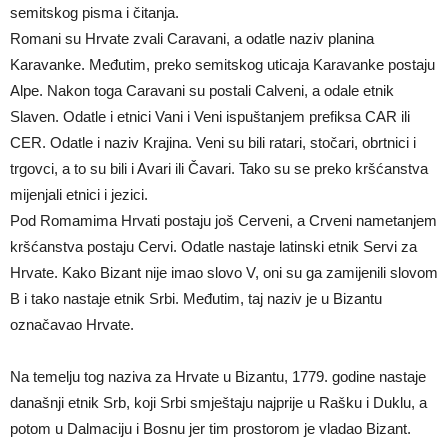
semitskog pisma i čitanja.
Romani su Hrvate zvali Caravani, a odatle naziv planina
Karavanke. Međutim, preko semitskog uticaja Karavanke postaju
Alpe. Nakon toga Caravani su postali Calveni, a odale etnik
Slaven. Odatle i etnici Vani i Veni ispuštanjem prefiksa CAR ili
CER. Odatle i naziv Krajina. Veni su bili ratari, stočari, obrtnici i
trgovci, a to su bili i Avari ili Čavari. Tako su se preko kršćanstva
mijenjali etnici i jezici.
Pod Romamima Hrvati postaju još Cerveni, a Crveni nametanjem
kršćanstva postaju Cervi. Odatle nastaje latinski etnik Servi za
Hrvate. Kako Bizant nije imao slovo V, oni su ga zamijenili slovom
B i tako nastaje etnik Srbi. Međutim, taj naziv je u Bizantu
označavao Hrvate.
Na temelju tog naziva za Hrvate u Bizantu, 1779. godine nastaje
današnji etnik Srb, koji Srbi smještaju najprije u Rašku i Duklu, a
potom u Dalmaciju i Bosnu jer tim prostorom je vladao Bizant.