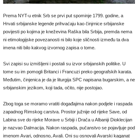
Prema NYT-u etnik Srb se prvi put spominje 1799. godine, a
Hrvati srbijanske legende prihvaćaju kao činjrnice srbijanske
povijesti po kojima je kneževina Raška bila Srbija, premda nema
ni etimologijske povezanosti ni bilo koje sličnosti između ta dva
imena niti bilo kakvog izvornog zapisa o tome.
Svi zapisi su izmišljeni i postali su izvor srbijanskih politike. U
tome su im pomogli Britanci i Francuzi preko geografskih karata.
Međutim, činjenica je da je liturgija SPC napisana bugarskim, a ne
srbijanskim jezikom, koji tada, očito, nije postojao.
Zbog toga se moramo vratiti događajima nakon podjele i raspada
zapadnog Rimskog carstva. Prostor južnije od rijeke Save, od
Labina sve do rijeke Morave u Srbiji i Drača u Albaniji Dioklecijan
je nazvao Dalmacija. Nakon raspada, pučanstvo se pojavljuje pod
imenom Avari, odnosno, Avali. Oni su osnovali Avarski kaganat