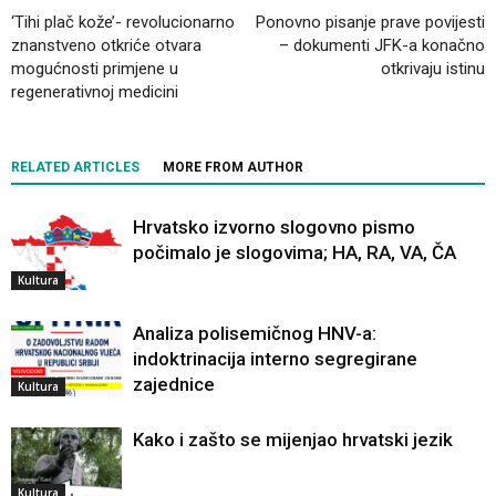
‘Tihi plač kože’- revolucionarno
Ponovno pisanje prave povijesti
znanstveno otkriće otvara
– dokumenti JFK-a konačno
mogućnosti primjene u
otkrivaju istinu
regenerativnoj medicini
RELATED ARTICLES
MORE FROM AUTHOR
Hrvatsko izvorno slogovno pismo
počimalo je slogovima; HA, RA, VA, ČA
Kultura
Analiza polisemičnog HNV-a:
indoktrinacija interno segregirane
zajednice
Kultura
Kako i zašto se mijenjao hrvatski jezik
Kultura