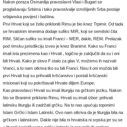
Nakon poraza Osmanlija pravoslavni Vlasi i Bugari se
proglašavaju Srbima i tako pravoslvalje izmišljenih Srba postaje
srbijanska povijest i baština.
Prvi Hrvat koji se želio prikloniti Rimu je bio knez Trpimir. Od tada
se hrvatskim imenima dodaje sufiks MIR, koji se semitski čita
RIM. Sličan sufiks su imali Franci – MER, dakle, REM. Prelazak
pod rimsku jurisdikciju izveo je knez Branimir. Kako su Franci
imali ista prezimena kao i Hrvati , logično je zaključiti da su i oni
bili Hrvati. Kako je slovo F stalo za glas V, možemo ih nazvati
Vranci, a to nam otkriva tko su bili Franci. Nisu li oni možda bili
prvi Hrvati koji su prihvatili kršćanstvo i postali kršćanski
misionari koji su pokrštavali Hrvate diljem Europe.
Kao pravoslavci Hrvati su imali liturgiju na grčkom jeziku. Nakon
što se Branimir priklonio Rimu, Hrvati su imali izbor: prihvati
latinsku liturgiju ili zadržati grčku. Na to nas upućuju toponimi
Islam Grčki i Islam Latinski. Ovo nam otkriva da je liturgija bila na
grčkom i latinskom. Dakle nije bila ni hrvatska ni srpska jer su se