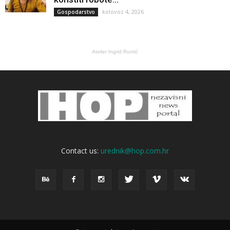
kolovoz 4, 2026
Gospodarstvo
Atelier Ingrid Runtić
Contact us:
urednik@hop.com.hr