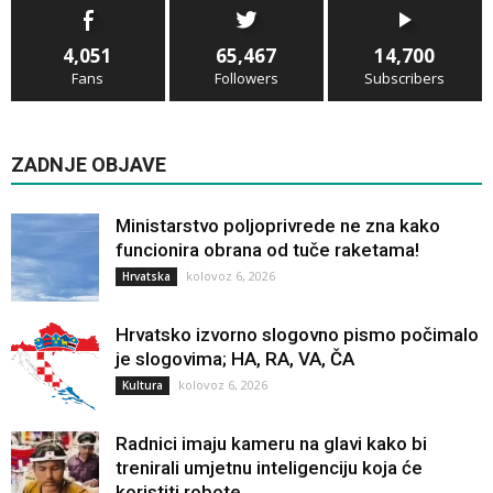
4,051
65,467
14,700
Fans
Followers
Subscribers
ZADNJE OBJAVE
Ministarstvo poljoprivrede ne zna kako
funcionira obrana od tuče raketama!
kolovoz 6, 2026
Hrvatska
Hrvatsko izvorno slogovno pismo počimalo
je slogovima; HA, RA, VA, ČA
kolovoz 6, 2026
Kultura
Radnici imaju kameru na glavi kako bi
trenirali umjetnu inteligenciju koja će
koristiti robote...