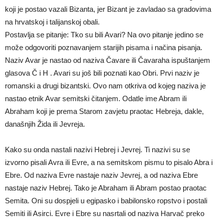
koji je postao vazali Bizanta, jer Bizant je zavladao sa gradovima
na hrvatskoj i talijanskoj obali.
Postavlja se pitanje: Tko su bili Avari? Na ovo pitanje jedino se
može odgovoriti poznavanjem starijih pisama i načina pisanja.
Naziv Avar je nastao od naziva Čavare ili Čavaraha ispuštanjem
glasova Č i H . Avari su još bili poznati kao Obri. Prvi naziv je
romanski a drugi bizantski. Ovo nam otkriva od kojeg naziva je
nastao etnik Avar semitski čitanjem. Odatle ime Abram ili
Abraham koji je prema Starom zavjetu praotac Hebreja, dakle,
današnjih Žida ili Jevreja.
Kako su onda nastali nazivi Hebrej i Jevrej. Ti nazivi su se
izvorno pisali Avra ili Evre, a na semitskom pismu to pisalo Abra i
Ebre. Od naziva Evre nastaje naziv Jevrej, a od naziva Ebre
nastaje naziv Hebrej. Tako je Abraham ili Abram postao praotac
Semita. Oni su dospjeli u egipasko i babilonsko ropstvo i postali
Semiti ili Asirci. Evre i Ebre su nasrtali od naziva Harvač preko