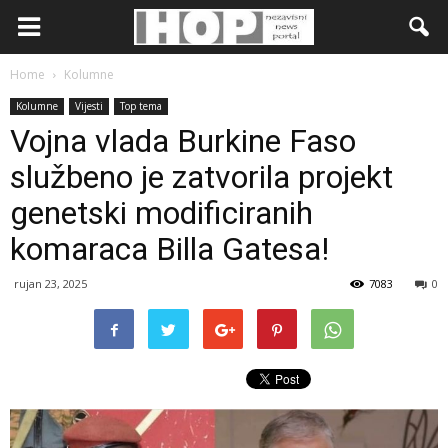
Home
Kolumne
Kolumne
Vijesti
Top tema
Vojna vlada Burkine Faso
službeno je zatvorila projekt
genetski modificiranih
komaraca Billa Gatesa!
rujan 23, 2025
7083
0