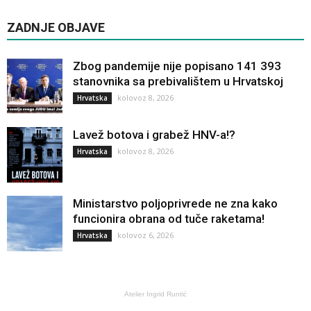
ZADNJE OBJAVE
Zbog pandemije nije popisano 141 393
stanovnika sa prebivalištem u Hrvatskoj
kolovoz 8, 2026
Hrvatska
Lavež botova i grabež HNV-a!?
kolovoz 8, 2026
Hrvatska
Ministarstvo poljoprivrede ne zna kako
funcionira obrana od tuče raketama!
kolovoz 6, 2026
Hrvatska
Atelier Ingrid Runtić