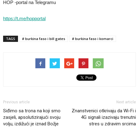
HOP -portal na Telegramu
https://t.me/hopportal
TAGS
# burkina faso i bill gates
# burkina faso i komarci
Previous article
Next article
Siđimo sa trona na koji smo
Znanstvenici otkrivaju da Wi-Fi i
zasjeli, apsolutizirajući svoju
4G signali izazivaju trenutni
volju, izdižući je iznad Božje
stres u zdravim srcima