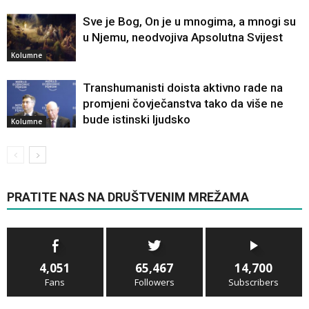
Sve je Bog, On je u mnogima, a mnogi su
u Njemu, neodvojiva Apsolutna Svijest
Kolumne
Transhumanisti doista aktivno rade na
promjeni čovječanstva tako da više ne
bude istinski ljudsko
Kolumne
PRATITE NAS NA DRUŠTVENIM MREŽAMA
4,051
65,467
14,700
Fans
Followers
Subscribers