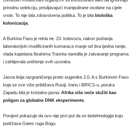
prirodnu selekciju, prisiljavajući manipulirane osobine na cijele
vrste. To nije bila zdravstvena politika. To je bila
biološka
kolonizacija.
A Burkina Faso je rekla ne. 23. kolovoza, nakon puštanja
laboratorijski modificiranih komaraca manje od dva tjedna ranije,
vlada kapetana Ibrahima Traoréa naredila je zatvaranje programa
i zahtijevala uništenje svih uzoraka.
Jasna linija razgraničenja protiv eugenike 2.0. A s Burkinom Faso
koja se sve više približava Rusiji, Iranu i BRICS-u, poruka
Zapadu bila je kristalno jasna:
Afrika više neće služiti kao
poligon za globalne DNK eksperimente.
Povijest pokazuje da ovo nije prvi put da se biotehnologija koju
podržava Gates ruga Bogu.