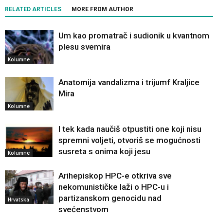
RELATED ARTICLES
MORE FROM AUTHOR
Um kao promatrač i sudionik u kvantnom
plesu svemira
Kolumne
Anatomija vandalizma i trijumf Kraljice
Mira
Kolumne
I tek kada naučiš otpustiti one koji nisu
spremni voljeti, otvoriš se mogućnosti
susreta s onima koji jesu
Kolumne
Arihepiskop HPC-e otkriva sve
nekomunističke laži o HPC-u i
partizanskom genocidu nad
Hrvatska
svećenstvom