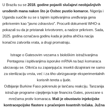
U Brazilu su se
2018. godine pojavili slučajevi neobjašnjivih
urođenih mana nakon što je Oxitec pustio komarce.
Nigerija i
Uganda suočile su se s tajnim ispitivanjima uređivanja gena
prikrivenim kao “javno zdravstvo”. Procurili dokumenti WHO-a
pokazali su da je pristanak krivotvoren, a nadzor prikriven. Sada,
2025. godina označava godinu kada je jedna afrička nacija
konačno zatvorila vrata, a drugi promatraju.
Istrage o Gatesovim vezama s biološkim istraživanjima
Pentagona i ispitivanjima isporuke mRNA na bazi komaraca
ubrzavaju se. Otkrića su zapanjujuća: insekti dizajnirani ne samo
za sterilizaciju vrsta, već i za tiho ubrizgavanje eksperimentalnih
korisnih tereta u ljude.
Odbijanje Burkine Faso pokrenulo je lančanu reakciju. Tanzanija
istražuje programe cijepljenja koje financira Gates, povezane s
mrežama protiv komaraca.
Mali je obustavio injekcijske
kontracepcijske flastere s praćenjem kvantnih točaka. Južna