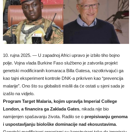
10. rujna 2025. — U zapadnoj Africi upravo je izbilo tiho bojno
polje. Vojna vlada Burkine Faso službeno je zatvorila projekt
genetski modificiranih komaraca Billa Gatesa, razotkrivajući ga
kao tajni eksperiment kontrole DNK-a prikriven kao “prevencija
malarije”. Ono što su globalisti mislili da će ostati u sjeni sada je
izašlo na vidjelo.
Program Target Malaria, kojim upravlja Imperial College
London, a financira ga Zaklada Gates
, nikada nije bio
namijenjen spašavanju života. Radilo se o
prepisivanju genoma
i uspostavljanju biološke dominacije nad ekosustavima
.
Genetski modificirani organizmi su konstruirani tako da ignoriraju