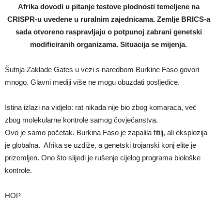
Afrika dovodi u pitanje testove plodnosti temeljene na
CRISPR-u uvedene u ruralnim zajednicama. Zemlje BRICS-a
sada otvoreno raspravljaju o potpunoj zabrani genetski
modificiranih organizama. Situacija se mijenja.
Šutnja Zaklade Gates u vezi s naredbom Burkine Faso govori
mnogo. Glavni mediji više ne mogu obuzdati posljedice.
Istina izlazi na vidjelo: rat nikada nije bio zbog komaraca, već
zbog molekularne kontrole samog čovječanstva.
Ovo je samo početak. Burkina Faso je zapalila fitilj, ali eksplozija
je globalna. Afrika se uzdiže, a genetski trojanski konj elite je
prizemljen. Ono što slijedi je rušenje cijelog programa biološke
kontrole.
HOP