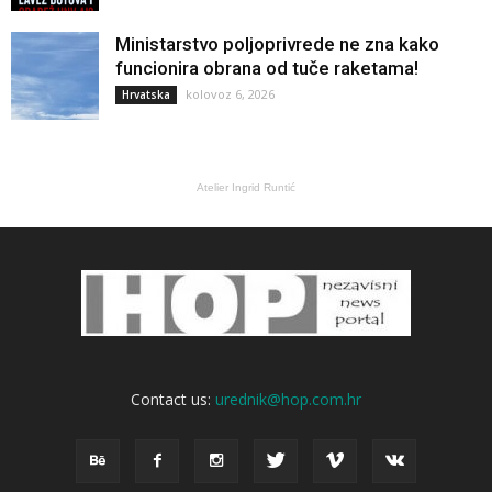
Ministarstvo poljoprivrede ne zna kako
funcionira obrana od tuče raketama!
kolovoz 6, 2026
Hrvatska
Atelier Ingrid Runtić
Contact us:
urednik@hop.com.hr