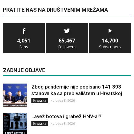
PRATITE NAS NA DRUŠTVENIM MREŽAMA
4,051
65,467
14,700
Fans
Followers
Subscribers
ZADNJE OBJAVE
Zbog pandemije nije popisano 141 393
stanovnika sa prebivalištem u Hrvatskoj
kolovoz 8, 2026
Hrvatska
Lavež botova i grabež HNV-a!?
kolovoz 8, 2026
Hrvatska