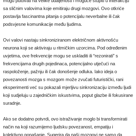
mogu putovati na velike udaljenosti i moguće stupiti u interakciju
sa sličnim valovima koje emitiraju drugi mozgovi. Ovo otkriće
postavlja fascinantna pitanja o potencijalu neverbalne ili čak
podsvjesne komunikacije među ljudima.
Ovi valovi nastaju sinkroniziranom električnom aktivnošću
neurona koji se aktiviraju u ritmičkim uzorcima. Pod određenim
uvjetima, ove frekvencije mogu se uskladiti ili “rezonirati” s
frekvencijama drugih pojedinaca, potencijalno utječući na
raspoloženje, pažnju ili čak donošenje odluka. Iako ideja o
povezanosti mozga s mozgom može zvučati futuristički, rani
eksperimenti već su pokazali mjerljivu sinkronizaciju između ljudi
koji sudjeluju u zajedničkim iskustvima, poput glazbe ili fokusirane
suradnje.
Ako se dodatno potvrdi, ovo istraživanje moglo bi transformirati
način na koji razumijemo ljudsku povezanost, empatiju i
kolektivno ponašanje. Sugerira da naši mozgovi ne samo da