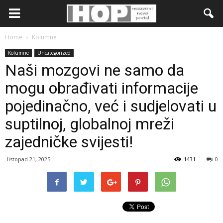
Home
Kolumne
Kolumne
Uncategorized
Naši mozgovi ne samo da
mogu obrađivati ​​informacije
pojedinačno, već i sudjelovati u
suptilnoj, globalnoj mreži
zajedničke svijesti!
listopad 21, 2025
1431
0