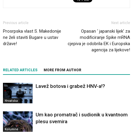
Previous article
Next article
Prosrpska vlast S. Makedonije
Opasan ‘ japanski lijek’ za
ne želi staviti Bugare u ustav
modificiranje Spike mRNA
države!
cjepiva je odobrila EK i Europska
agencija za lijekove!
RELATED ARTICLES
MORE FROM AUTHOR
Lavež botova i grabež HNV-a!?
Hrvatska
Um kao promatrač i sudionik u kvantnom
plesu svemira
Kolumne