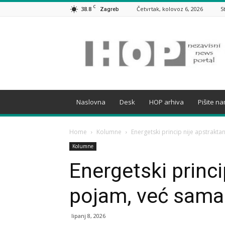
C
38.8
Četvrtak, kolovoz 6, 2026
S
Zagreb
HOP
Naslovna
Desk
HOP arhiva
Pišite n
Home
Kolumne
Energetski princip nije apstrakt
Kolumne
Energetski princi
pojam, već sama 
lipanj 8, 2026