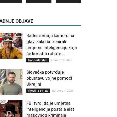
ADNJE OBJAVE
Radnici imaju kameru na
glavi kako bi trenirali
umjetnu inteligenciju koja
će koristiti robote...
kolovoz 4, 2026
Gospodarstvo
Slovačka potvrđuje
obustavu vojne pomoći
Ukrajini
kolovoz 4, 2026
Vijesti iz svijeta
FBI tvrdi da je umjetna
inteligencija postala alat
masovnog kriminala