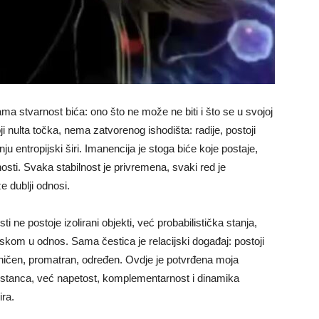
ma stvarnost bića: ono što ne može ne biti i što se u svojoj
ji nulta točka, nema zatvorenog ishodišta: radije, postoji
u entropijski širi. Imanencija je stoga biće koje postaje,
osti. Svaka stabilnost je privremena, svaki red je
e dublji odnosi.
i ne postoje izolirani objekti, već probabilistička stanja,
askom u odnos. Sama čestica je relacijski događaj: postoji
aničen, promatran, određen. Ovdje je potvrđena moja
pstanca, već napetost, komplementarnost i dinamika
ira.