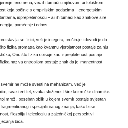
mjerenje fenomena, već ih tumači u njihovom ontološkom,
nost koja počinje s empirijskim podacima – energetskim
tantama, isprepletenošću – ali ih tumači kao znakove šire
energija, pamćenje i odnos.
tavlja se fizici, već je integrira, proširuje i dovodi je do
o fizika promatra kao kvantnu vjerojatnost postaje za nju
stičko; Ono što fizika opisuje kao isprepletenost postaje
 fizika naziva entropijom postaje znak da je imanentnost
 se svemir ne može svesti na mehanizam, već je
biće, svaki entitet, svaka složenost šire kozmičke dinamike.
 toj mreži, poseban oblik u kojem svemir postaje svjestan
fragmentiranog i specijaliziranog znanja, kako bi se
st, filozofiju i teleologiju u zajedničkoj perspektivi:
jećanja bića.