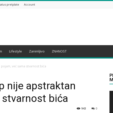
tatus pretplate
Account
am
Lifestyle
Zanimljivo
ZNANOST
an pojam, već sama stvarnost bića
P
M
p nije apstraktan
stvarnost bića
943
0