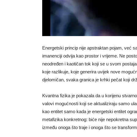
Energetski princip nije apstraktan pojam, već sa
imanenciji odvija kao prostor i vrijeme. Ne posto
neodređen i kaotičan tok koji se u svom postajanj
koje razlikuje, koje generira uvijek nove mogućn
djelomičan, svaka granica je krhki pečat koji drž
Kvantna fizika je pokazala da u korijenu stvarnost
valovi mogućnosti koji se aktualiziraju samo ul
kao entitet samo kada je energetski entitet ogr
metafizika konkretnog: biće nije nepokretna su
između onoga što traje i onoga što se transform