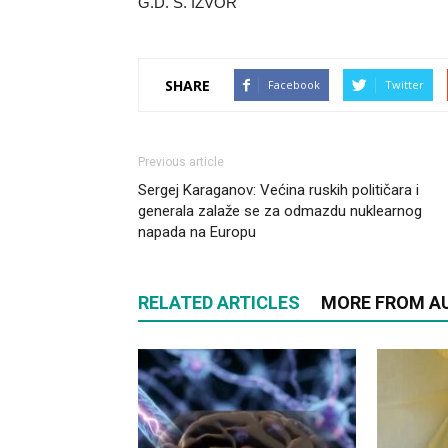
G.D. S. IZVOR
SHARE
Facebook
Twitter
Previous article
Sergej Karaganov: Većina ruskih političara i
generala zalaže se za odmazdu nuklearnog
napada na Europu
RELATED ARTICLES
MORE FROM A