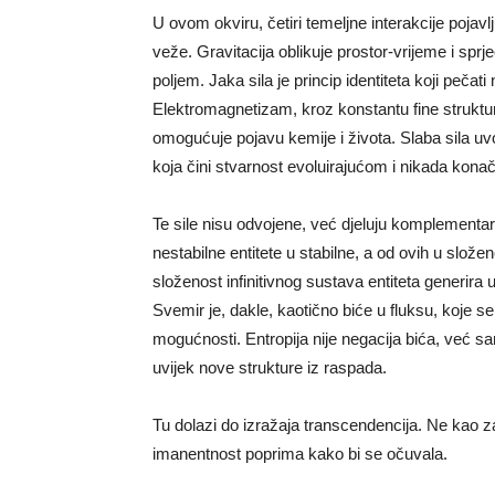
U ovom okviru, četiri temeljne interakcije pojavl
veže. Gravitacija oblikuje prostor-vrijeme i spr
poljem. Jaka sila je princip identiteta koji pečat
Elektromagnetizam, kroz konstantu fine strukture
omogućuje pojavu kemije i života. Slaba sila uv
koja čini stvarnost evoluirajućom i nikada kon
Te sile nisu odvojene, već djeluju komplementarn
nestabilne entitete u stabilne, a od ovih u složen
složenost infinitivnog sustava entiteta generira 
Svemir je, dakle, kaotično biće u fluksu, koje 
mogućnosti. Entropija nije negacija bića, već s
uvijek nove strukture iz raspada.
Tu dolazi do izražaja transcendencija. Ne kao z
imanentnost poprima kako bi se očuvala.