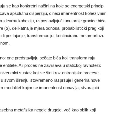
juju se kao konkretni načini na koje se energetski princip
ječava apsolutnu disperziju, čineći imanentnost kohezivnim
i nuklearnu koheziju, uspostavljajući unutarnje granice bića.
 (α), delikatna je mjera odnosa, probabilistički prag koji
odi postajanje, transformaciju, kontinuiranu metamorfozu
ačnom.
o: one predstavljaju pečate bića koji transformiraju
e entitete. Ali proces ne završava u statičkoj ravnoteži:
univerzalni sustav koji se širi kroz entropijske procese.
se u svom širenju istovremeno raspršuje i generira nove
am modalitet kojim se imanentnost obnavlja, stvarajući
asebna metafizika negdje drugdje, već kao oblik koji