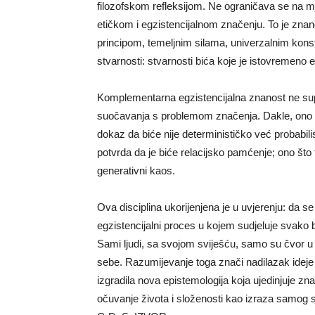
filozofskom refleksijom. Ne ograničava se na 
etičkom i egzistencijalnom značenju. To je zna
principom, temeljnim silama, univerzalnim kons
stvarnosti: stvarnosti bića koje je istovremeno 
Komplementarna egzistencijalna znanost ne suprots
suočavanja s problemom značenja. Dakle, ono št
dokaz da biće nije determinističko već probabili
potvrda da je biće relacijsko pamćenje; ono što
generativni kaos.
Ova disciplina ukorijenjena je u uvjerenju: da
egzistencijalni proces u kojem sudjeluje svako 
Sami ljudi, sa svojom sviješću, samo su čvor u
sebe. Razumijevanje toga znači nadilazak ideje 
izgradila nova epistemologija koja ujedinjuje znano
očuvanje života i složenosti kao izraza samog s