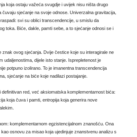
nja koja ostaju važeća svugdje i uvijek nisu ništa drugo
a čuvaju sjećanje na svoje odnose. Univerzalna gravitacija,
raspadi: svi su oblici transcendencije, u smislu da
og toka. Biće, dakle, pamti sebe, a to sjećanje odnosi se i
e znak ovog sjećanja. Dvije čestice koje su interagirale ne
 udaljenostima, dijele isto stanje. Isprepletenost je
nije potpuno izolirano. To je imanentna transcendencija
na, sjećanje na biće koje nadilazi postajanje.
 ni definitivan red, već aksiomatska komplementarnost bića:
ija koja čuva i pamti, entropija koja generira nove
alekim.
iplinom: komplementarnom egzistencijalnom znanošću. Ona
u kao osnovu za misao koja ujedinjuje znanstvenu analizu s