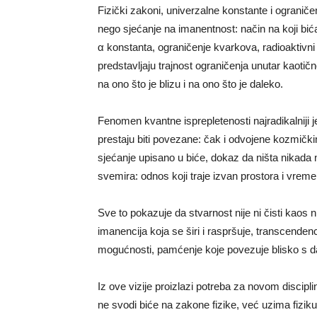
Fizički zakoni, univerzalne konstante i ograniče
nego sjećanje na imanentnost: način na koji bić
α konstanta, ograničenje kvarkova, radioaktivni 
predstavljaju trajnost ograničenja unutar kaotičn
na ono što je blizu i na ono što je daleko.
Fenomen kvantne isprepletenosti najradikalniji j
prestaju biti povezane: čak i odvojene kozmičkim
sjećanje upisano u biće, dokaz da ništa nikada 
svemira: odnos koji traje izvan prostora i vreme
Sve to pokazuje da stvarnost nije ni čisti kaos
imanencija koja se širi i raspršuje, transcendenc
mogućnosti, pamćenje koje povezuje blisko s d
Iz ove vizije proizlazi potreba za novom disc
ne svodi biće na zakone fizike, već uzima fizik