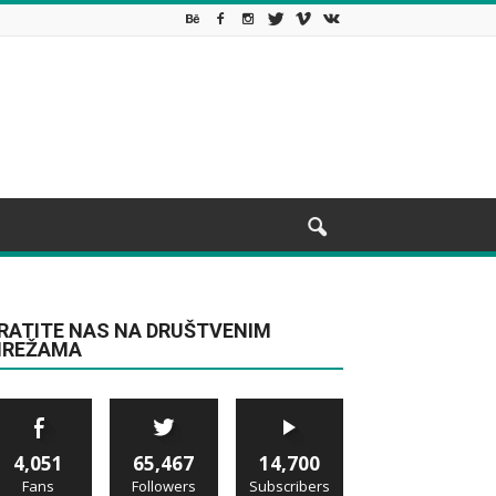
RATITE NAS NA DRUŠTVENIM
REŽAMA
4,051
65,467
14,700
Fans
Followers
Subscribers