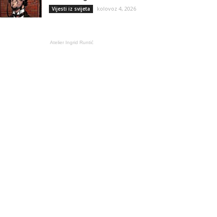
kolovoz 4, 2026
Vijesti iz svijeta
Atelier Ingrid Runtić