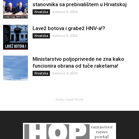
stanovnika sa prebivalištem u Hrvatskoj
kolovoz 8, 2026
Hrvatska
Lavež botova i grabež HNV-a!?
kolovoz 8, 2026
Hrvatska
Ministarstvo poljoprivrede ne zna kako
funcionira obrana od tuče raketama!
kolovoz 6, 2026
Hrvatska
Atelier Ingrid Runtić