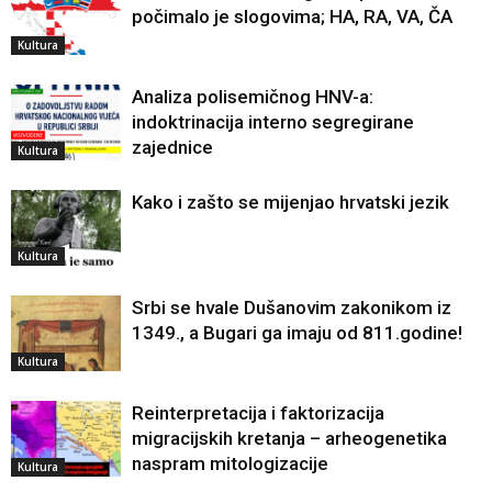
počimalo je slogovima; HA, RA, VA, ČA
Kultura
Analiza polisemičnog HNV-a:
indoktrinacija interno segregirane
zajednice
Kultura
Kako i zašto se mijenjao hrvatski jezik
Kultura
Srbi se hvale Dušanovim zakonikom iz
1349., a Bugari ga imaju od 811.godine!
Kultura
Reinterpretacija i faktorizacija
migracijskih kretanja – arheogenetika
naspram mitologizacije
Kultura