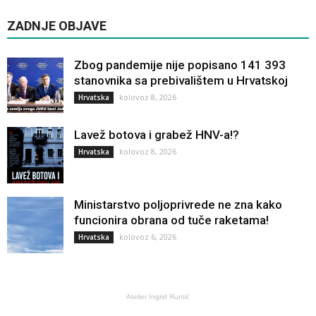
ZADNJE OBJAVE
Zbog pandemije nije popisano 141 393
stanovnika sa prebivalištem u Hrvatskoj
kolovoz 8, 2026
Hrvatska
Lavež botova i grabež HNV-a!?
kolovoz 8, 2026
Hrvatska
Ministarstvo poljoprivrede ne zna kako
funcionira obrana od tuče raketama!
kolovoz 6, 2026
Hrvatska
Atelier Ingrid Runtić