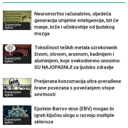
Neuromorfno računalstvo, sljedeća
generacija umjetne inteligencije, bit će
Županijske
manje, brže i učinkovitije od ljudskog
vijesti
mozga
Toksičnost teških metala uzrokovanih
živom, olovom, arsenom, kadmijem i
Županijske
aluminijem, koje svakodnevno unosimo
vijesti
SU NAJOPASNIJI za ljudsko zdravlje
Pretjerana konzumacija ultra-prerađene
hrane povezana s povećanjem stope
Županijske
smrtnosti
vijesti
Epstein-Barrov virus (EBV) mogao bi
igrati ključnu ulogu u razvoju multiple
Županijske
skleroze
vijesti