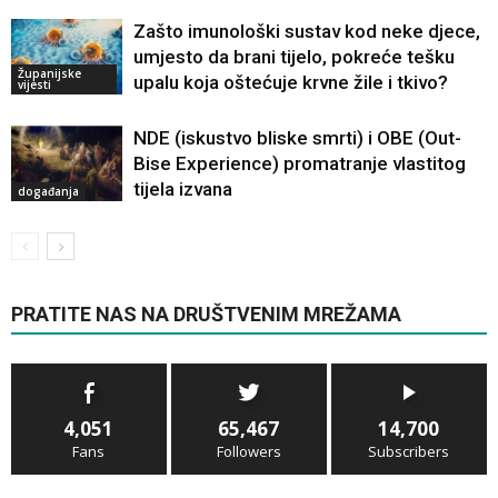
Zašto imunološki sustav kod neke djece,
umjesto da brani tijelo, pokreće tešku
Županijske
upalu koja oštećuje krvne žile i tkivo?
vijesti
NDE (iskustvo bliske smrti) i OBE (Out-
Bise Experience) promatranje vlastitog
tijela izvana
događanja
PRATITE NAS NA DRUŠTVENIM MREŽAMA
4,051
65,467
14,700
Fans
Followers
Subscribers