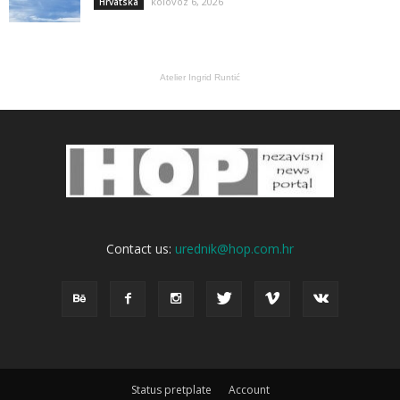
kolovoz 6, 2026
Hrvatska
Atelier Ingrid Runtić
Contact us:
urednik@hop.com.hr
Status pretplate
Account