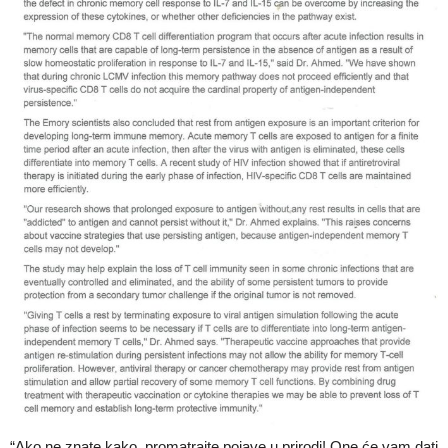
“Ako ne znate kako, promatrajte pojave u prirodi! One će vam dati