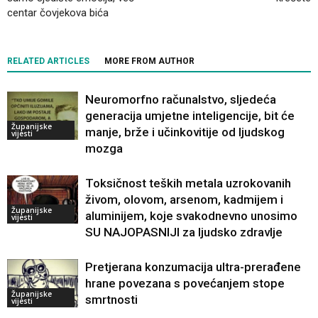
centar čovjekova bića
RELATED ARTICLES
MORE FROM AUTHOR
Neuromorfno računalstvo, sljedeća
generacija umjetne inteligencije, bit će
Županijske
manje, brže i učinkovitije od ljudskog
vijesti
mozga
Toksičnost teških metala uzrokovanih
živom, olovom, arsenom, kadmijem i
Županijske
aluminijem, koje svakodnevno unosimo
vijesti
SU NAJOPASNIJI za ljudsko zdravlje
Pretjerana konzumacija ultra-prerađene
hrane povezana s povećanjem stope
Županijske
smrtnosti
vijesti