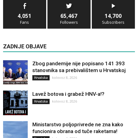
4,051
65,467
14,700
Fans
Followers
Subscribers
ZADNJE OBJAVE
Zbog pandemije nije popisano 141 393
stanovnika sa prebivalištem u Hrvatskoj
kolovoz 8, 2026
Hrvatska
Lavež botova i grabež HNV-a!?
kolovoz 8, 2026
Hrvatska
Ministarstvo poljoprivrede ne zna kako
funcionira obrana od tuče raketama!