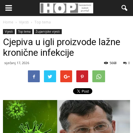
Home
Vijesti
Top tema
Vijesti
Top tema
Županijske vijesti
Cjepiva u igli proizvode lažne
kronične infekcije
siječanj 17, 2026
5668
0