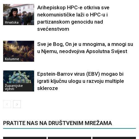
Arihepiskop HPC-e otkriva sve
nekomunističke laži o HPC-u i
partizanskom genocidu nad
Hrvatska
svećenstvom
Sve je Bog, On je u mnogima, a mnogi su
u Njemu, neodvojiva Apsolutna Svijest
Kolumne
Epstein-Barrov virus (EBV) mogao bi
igrati ključnu ulogu u razvoju multiple
Županijske
skleroze
vijesti
PRATITE NAS NA DRUŠTVENIM MREŽAMA