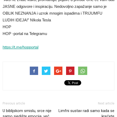
JASNE odgovore i inspiraciju. Nedovoljno zapažanje samo je
OBLIK NEZNANJA i uzrok mnogim ispadima i TRIJUMFU
LUDIH IDEJA!” NIkola Tesla
HOP
HOP -portal na Telegramu
https://t.me/hopportal
Previous article
Next article
U biblijskom smislu, srce nije
Limfni sustav radi samo kada se
samo sjedište emocija, već
krećete