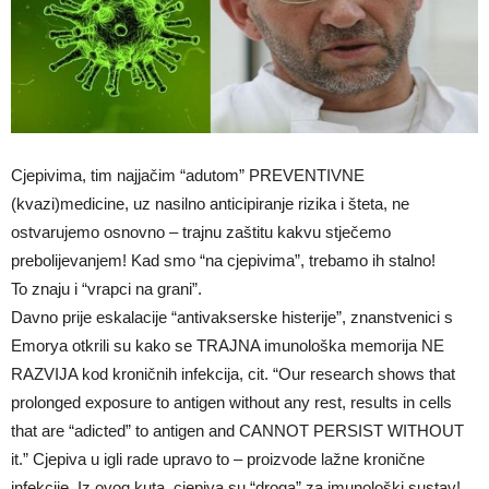
Cjepivima, tim najjačim “adutom” PREVENTIVNE
(kvazi)medicine, uz nasilno anticipiranje rizika i šteta, ne
ostvarujemo osnovno – trajnu zaštitu kakvu stječemo
prebolijevanjem! Kad smo “na cjepivima”, trebamo ih stalno!
To znaju i “vrapci na grani”.
Davno prije eskalacije “antivakserske histerije”, znanstvenici s
Emorya otkrili su kako se TRAJNA imunološka memorija NE
RAZVIJA kod kroničnih infekcija, cit. “Our research shows that
prolonged exposure to antigen without any rest, results in cells
that are “adicted” to antigen and CANNOT PERSIST WITHOUT
it.” Cjepiva u igli rade upravo to – proizvode lažne kronične
infekcije. Iz ovog kuta, cjepiva su “droga” za imunološki sustav!