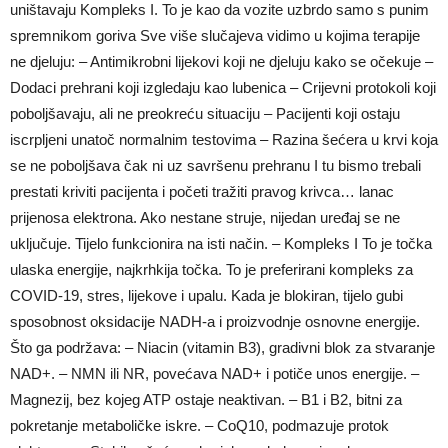
uništavaju Kompleks I. To je kao da vozite uzbrdo samo s punim
spremnikom goriva Sve više slučajeva vidimo u kojima terapije
ne djeluju: – Antimikrobni lijekovi koji ne djeluju kako se očekuje –
Dodaci prehrani koji izgledaju kao lubenica – Crijevni protokoli koji
poboljšavaju, ali ne preokreću situaciju – Pacijenti koji ostaju
iscrpljeni unatoč normalnim testovima – Razina šećera u krvi koja
se ne poboljšava čak ni uz savršenu prehranu I tu bismo trebali
prestati kriviti pacijenta i početi tražiti pravog krivca… lanac
prijenosa elektrona. Ako nestane struje, nijedan uređaj se ne
uključuje. Tijelo funkcionira na isti način. – Kompleks I To je točka
ulaska energije, najkrhkija točka. To je preferirani kompleks za
COVID-19, stres, lijekove i upalu. Kada je blokiran, tijelo gubi
sposobnost oksidacije NADH-a i proizvodnje osnovne energije.
Što ga podržava: – Niacin (vitamin B3), gradivni blok za stvaranje
NAD+. – NMN ili NR, povećava NAD+ i potiče unos energije. –
Magnezij, bez kojeg ATP ostaje neaktivan. – B1 i B2, bitni za
pokretanje metaboličke iskre. – CoQ10, podmazuje protok