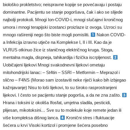
biološko prokletstvo; neispravne kopije se povećavaju i postaju
dominantne. Pacijentu se stanje pogoršava, čak i ako se slijede
najbolji protokoli. Mnogi Ion-COVID-i, mnogi slučajevi kroničnog
umora i mnogi terapijski izostanci proizlaze iz ovoga. Uzroci su
mnogo rašireniji nego što biste mogli pomisliti.
Nakon COVID-
a Infekcija izravno utječe na Komplekse I, II i III. Kao da je
VLRUS otkinuo žice iz staničnog električnog kruga. Stoga,
mentalna magla, dispneja, tahikardija i fizička iscrpljenost.
Uobičajeni lijekovi Mnogi svakodnevni lijekovi ometaju
mitohondrijski lanac: – St4tin – SSRl – Metformin – Meprazol i
slično – F4NS (Morao sam izostaviti neke riječi kako bih izbjegao
kažnjavanje) Nisu to loši lijekovi, to su široko rasprostranjeni
lijekovi. I često se pacijentu stanje pogorša, a da ne zna zašto.
Hrana i toksini iz okoliša Ifosfat, umjetna sladila, pesticidi,
plijesan, mikotoksini… Sve su to molekule koje remete jedan ili
više kompleksa dišnog lanca.
Kronični stres i fluktuacije
šećera u krvi Visoki kortizol i promjene šećera posebno