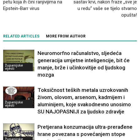
petu koja ih čini ranjivijima na
sastav krvi, nakon fraze „sve je
Epstein-Barr virus
u redu“ vaše se tijelo stvarno
opušta!
RELATED ARTICLES
MORE FROM AUTHOR
Neuromorfno računalstvo, sljedeća
generacija umjetne inteligencije, bit će
Županijske
manje, brže i učinkovitije od ljudskog
vijesti
mozga
Toksičnost teških metala uzrokovanih
živom, olovom, arsenom, kadmijem i
Županijske
aluminijem, koje svakodnevno unosimo
vijesti
SU NAJOPASNIJI za ljudsko zdravlje
Pretjerana konzumacija ultra-prerađene
hrane povezana s povećanjem stope
Županijske