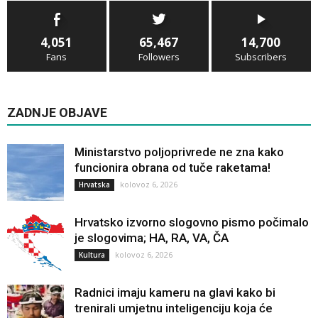
4,051
65,467
14,700
Fans
Followers
Subscribers
ZADNJE OBJAVE
Ministarstvo poljoprivrede ne zna kako
funcionira obrana od tuče raketama!
kolovoz 6, 2026
Hrvatska
Hrvatsko izvorno slogovno pismo počimalo
je slogovima; HA, RA, VA, ČA
kolovoz 6, 2026
Kultura
Radnici imaju kameru na glavi kako bi
trenirali umjetnu inteligenciju koja će