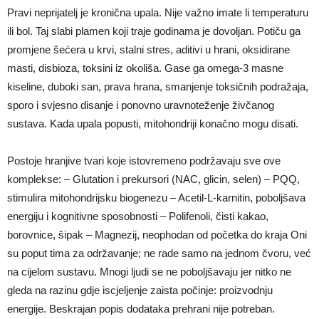
Pravi neprijatelj je kronična upala. Nije važno imate li temperaturu
ili bol. Taj slabi plamen koji traje godinama je dovoljan. Potiču ga
promjene šećera u krvi, stalni stres, aditivi u hrani, oksidirane
masti, disbioza, toksini iz okoliša. Gase ga omega-3 masne
kiseline, duboki san, prava hrana, smanjenje toksičnih podražaja,
sporo i svjesno disanje i ponovno uravnoteženje živčanog
sustava. Kada upala popusti, mitohondriji konačno mogu disati.
Postoje hranjive tvari koje istovremeno podržavaju sve ove
komplekse: – Glutation i prekursori (NAC, glicin, selen) – PQQ,
stimulira mitohondrijsku biogenezu – Acetil-L-karnitin, poboljšava
energiju i kognitivne sposobnosti – Polifenoli, čisti kakao,
borovnice, šipak – Magnezij, neophodan od početka do kraja Oni
su poput tima za održavanje; ne rade samo na jednom čvoru, već
na cijelom sustavu. Mnogi ljudi se ne poboljšavaju jer nitko ne
gleda na razinu gdje iscjeljenje zaista počinje: proizvodnju
energije. Beskrajan popis dodataka prehrani nije potreban.