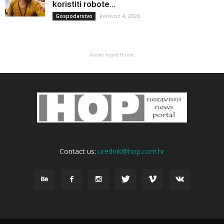
koristiti robote...
kolovoz 4, 2026
Gospodarstvo
Atelier Ingrid Runtić
Contact us:
urednik@hop.com.hr