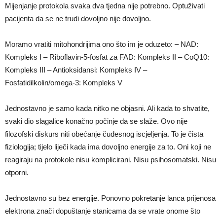
Mijenjanje protokola svaka dva tjedna nije potrebno. Optuživati
pacijenta da se ne trudi dovoljno nije dovoljno.
Moramo vratiti mitohondrijima ono što im je oduzeto: – NAD:
Kompleks I – Riboflavin-5-fosfat za FAD: Kompleks II – CoQ10:
Kompleks III – Antioksidansi: Kompleks IV –
Fosfatidilkolin/omega-3: Kompleks V
Jednostavno je samo kada nitko ne objasni. Ali kada to shvatite,
svaki dio slagalice konačno počinje da se slaže. Ovo nije
filozofski diskurs niti obećanje čudesnog iscjeljenja. To je čista
fiziologija; tijelo liječi kada ima dovoljno energije za to. Oni koji ne
reagiraju na protokole nisu komplicirani. Nisu psihosomatski. Nisu
otporni.
Jednostavno su bez energije. Ponovno pokretanje lanca prijenosa
elektrona znači dopuštanje stanicama da se vrate onome što