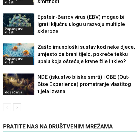
smrtnosti
vijesti
Epstein-Barrov virus (EBV) mogao bi
igrati ključnu ulogu u razvoju multiple
Županijske
skleroze
vijesti
Zašto imunološki sustav kod neke djece,
umjesto da brani tijelo, pokreće tešku
Županijske
upalu koja oštećuje krvne žile i tkivo?
vijesti
NDE (iskustvo bliske smrti) i OBE (Out-
Bise Experience) promatranje vlastitog
tijela izvana
događanja
PRATITE NAS NA DRUŠTVENIM MREŽAMA