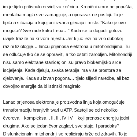
im je tijelo pritisnulo nevidljivu kočnicu. Kronični umor ne popušta,
mentalna magla sve zamagljuje, a oporavak ne postoji. To je
tipična situacija u kojoj oni izvana gledaju i misle: “Kako je ovo
moguće? Sve rade kako treba…” Kada se to dogodi, gotovo
uvijek tražite na krivom mjestu. Jer ključ leži na vrlo dubokoj
razini fiziologije… lancu prijenosa elektrona u mitohondrijima. Tu
se odlučuje tko će se oporaviti, a tko ostati zarobljen. Mitohondriji
nisu samo elektrane stanice; oni su pravo biokemijsko srce
iscjeljenja. Kada djeluju, svaka terapija ima više prostora za
djelovanje. Kada su izvan pogona… tijelo slijedi naredbe, ali bez
dovoljno energije da bi istinski reagiralo.
Lanac prijenosa elektrona je proizvodna linija koja omogućuje
transformaciju hranjivih tvari u ATP. Sastoji se od nekoliko
čvorova – kompleksa I, II, III, IV i V – koji prenose energiju jedni
drugima. Ako se jedan čvor zaglavi, sve staje. I paradoks?
Disfunkcionalni mitohondriji se repliciraju brže od zdravih. To je