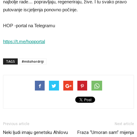
najbolje rade… popravljaju, regeneriraju, žive. I tu svako pravo
putovanje iscjeljenja ponovno počinje.
HOP -portal na Telegramu
https://t.me/hopportal
TAGS
#mitohordriji
Previous article
Next article
Neki ljudi imaju genetsku Ahilovu
Fraza “Umoran sam” mijenja