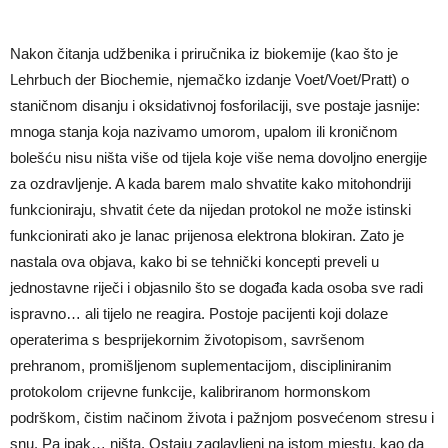
Nakon čitanja udžbenika i priručnika iz biokemije (kao što je
Lehrbuch der Biochemie, njemačko izdanje Voet/Voet/Pratt) o
staničnom disanju i oksidativnoj fosforilaciji, sve postaje jasnije:
mnoga stanja koja nazivamo umorom, upalom ili kroničnom
bolešću nisu ništa više od tijela koje više nema dovoljno energije
za ozdravljenje. A kada barem malo shvatite kako mitohondriji
funkcioniraju, shvatit ćete da nijedan protokol ne može istinski
funkcionirati ako je lanac prijenosa elektrona blokiran. Zato je
nastala ova objava, kako bi se tehnički koncepti preveli u
jednostavne riječi i objasnilo što se događa kada osoba sve radi
ispravno… ali tijelo ne reagira. Postoje pacijenti koji dolaze
operaterima s besprijekornim životopisom, savršenom
prehranom, promišljenom suplementacijom, discipliniranim
protokolom crijevne funkcije, kalibriranom hormonskom
podrškom, čistim načinom života i pažnjom posvećenom stresu i
snu. Pa ipak… ništa. Ostaju zaglavljeni na istom mjestu, kao da