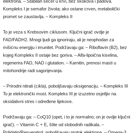
elektrona. – Stabilan šećer u krvi, bez skokova i padova.
Kompleks I je semafor života; ako ostane crven, metabolički
promet se zaustavlja. – Kompleks II
To je veza s Krebsovim ciklusom. Ključni igrač ovdje je
FAD/FADH2. Mnogi ljudi ga ignoriraju, ali je neophodan za
mišićnu energiju i imunitet. Podržavaju ga: – Riboflavin (B2), bez
kojeg Kompleks II ostaje bez goriva. – Alfa-lipoična kiselina,
regenerira FAD, NAD i glutation. – Karnitin, prenosi masti u
mitohondrije radi sagorijevanja.
– Prirodni nitrati (cikla), poboljšavaju oksigenaciju. – Kompleks III
To je elektronički most. Kompleks III je izuzetno osjetljiv na
oksidativni stres i određene lijekove.
Podržavaju ga: – CoQ10 (opet, i to je normalno; on je ovdje ključni
igrač). – Vitamin C + E, štite od slobodnih radikala. –
Polidatin/Resveratrol, poboljšavaju protok elektrona. – Omega-3,