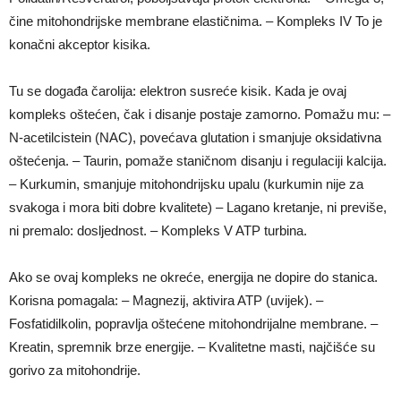
čine mitohondrijske membrane elastičnima. – Kompleks IV To je
konačni akceptor kisika.
Tu se događa čarolija: elektron susreće kisik. Kada je ovaj
kompleks oštećen, čak i disanje postaje zamorno. Pomažu mu: –
N-acetilcistein (NAC), povećava glutation i smanjuje oksidativna
oštećenja. – Taurin, pomaže staničnom disanju i regulaciji kalcija.
– Kurkumin, smanjuje mitohondrijsku upalu (kurkumin nije za
svakoga i mora biti dobre kvalitete) – Lagano kretanje, ni previše,
ni premalo: dosljednost. – Kompleks V ATP turbina.
Ako se ovaj kompleks ne okreće, energija ne dopire do stanica.
Korisna pomagala: – Magnezij, aktivira ATP (uvijek). –
Fosfatidilkolin, popravlja oštećene mitohondrijalne membrane. –
Kreatin, spremnik brze energije. – Kvalitetne masti, najčišće su
gorivo za mitohondrije.