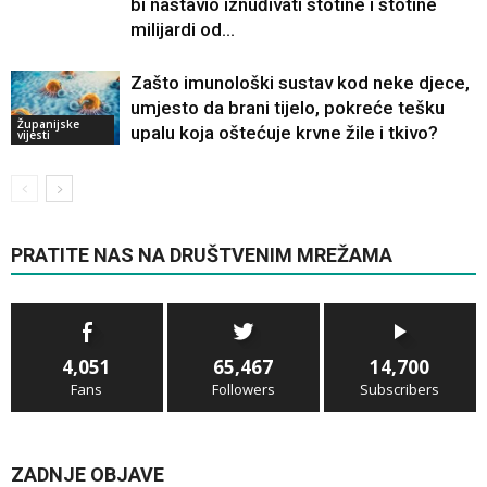
bi nastavio iznuđivati ​​stotine i stotine
milijardi od...
Zašto imunološki sustav kod neke djece,
umjesto da brani tijelo, pokreće tešku
Županijske
upalu koja oštećuje krvne žile i tkivo?
vijesti
PRATITE NAS NA DRUŠTVENIM MREŽAMA
4,051
65,467
14,700
Fans
Followers
Subscribers
ZADNJE OBJAVE