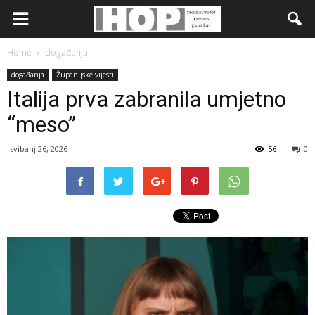
Home
događanja
događanja
Županijske vijesti
Italija prva zabranila umjetno
“meso”
svibanj 26, 2026
56
0