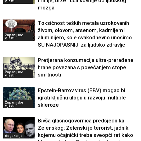
manje, brže i učinkovitije od ljudskog
vijesti
mozga
Toksičnost teških metala uzrokovanih
živom, olovom, arsenom, kadmijem i
Županijske
aluminijem, koje svakodnevno unosimo
vijesti
SU NAJOPASNIJI za ljudsko zdravlje
Pretjerana konzumacija ultra-prerađene
hrane povezana s povećanjem stope
Županijske
smrtnosti
vijesti
Epstein-Barrov virus (EBV) mogao bi
igrati ključnu ulogu u razvoju multiple
Županijske
skleroze
vijesti
Bivša glasnogovornica predsjednika
Zelenskog: Zelenski je terorist, jadnik
kojemu očajnički treba sveopći rat kako
događanja