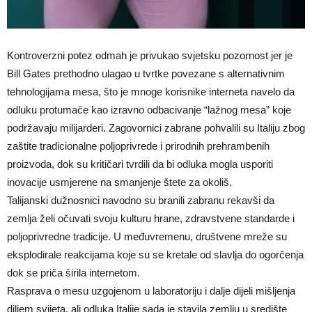
Kontroverzni potez odmah je privukao svjetsku pozornost jer je
Bill Gates prethodno ulagao u tvrtke povezane s alternativnim
tehnologijama mesa, što je mnoge korisnike interneta navelo da
odluku protumače kao izravno odbacivanje “lažnog mesa” koje
podržavaju milijarderi. Zagovornici zabrane pohvalili su Italiju zbog
zaštite tradicionalne poljoprivrede i prirodnih prehrambenih
proizvoda, dok su kritičari tvrdili da bi odluka mogla usporiti
inovacije usmjerene na smanjenje štete za okoliš.
Talijanski dužnosnici navodno su branili zabranu rekavši da
zemlja želi očuvati svoju kulturu hrane, zdravstvene standarde i
poljoprivredne tradicije. U međuvremenu, društvene mreže su
eksplodirale reakcijama koje su se kretale od slavlja do ogorčenja
dok se priča širila internetom.
Rasprava o mesu uzgojenom u laboratoriju i dalje dijeli mišljenja
diljem svijeta, ali odluka Italije sada je stavila zemlju u središte