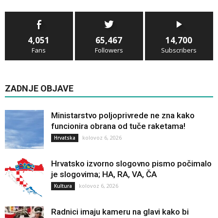
4,051
65,467
14,700
Fans
Followers
Subscribers
ZADNJE OBJAVE
Ministarstvo poljoprivrede ne zna kako
funcionira obrana od tuče raketama!
kolovoz 6, 2026
Hrvatska
Hrvatsko izvorno slogovno pismo počimalo
je slogovima; HA, RA, VA, ČA
kolovoz 6, 2026
Kultura
Radnici imaju kameru na glavi kako bi