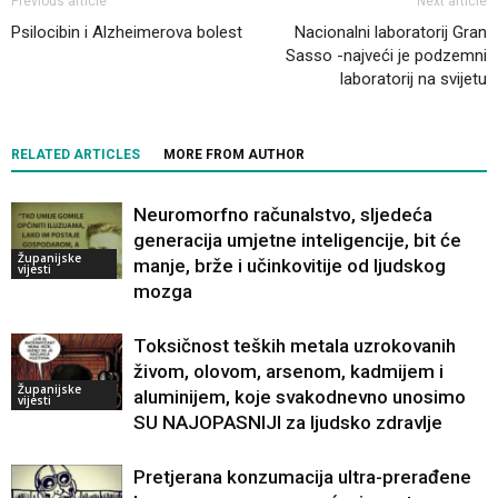
Previous article
Next article
Psilocibin i Alzheimerova bolest
Nacionalni laboratorij Gran
Sasso -najveći je podzemni
laboratorij na svijetu
RELATED ARTICLES
MORE FROM AUTHOR
Neuromorfno računalstvo, sljedeća
generacija umjetne inteligencije, bit će
Županijske
manje, brže i učinkovitije od ljudskog
vijesti
mozga
Toksičnost teških metala uzrokovanih
živom, olovom, arsenom, kadmijem i
Županijske
aluminijem, koje svakodnevno unosimo
vijesti
SU NAJOPASNIJI za ljudsko zdravlje
Pretjerana konzumacija ultra-prerađene