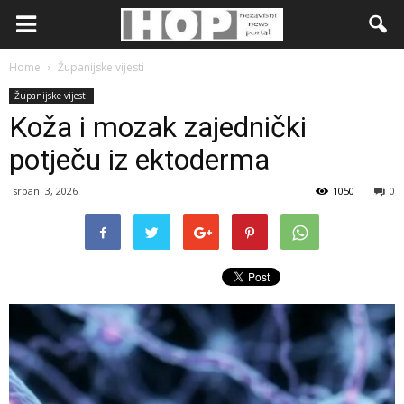
Home
Županijske vijesti
Županijske vijesti
Koža i mozak zajednički
potječu iz ektoderma
srpanj 3, 2026
1050
0