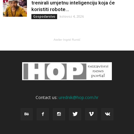
trenirali umjetnu inteligenciju koja će
koristiti robote...
kolovoz 4, 2026
Gospodarstvo
Atelier Ingrid Runtić
Contact us:
urednik@hop.com.hr