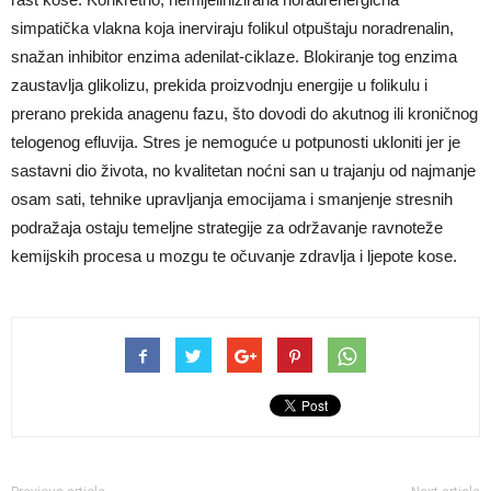
simpatička vlakna koja inerviraju folikul otpuštaju noradrenalin,
snažan inhibitor enzima adenilat-ciklaze. Blokiranje tog enzima
zaustavlja glikolizu, prekida proizvodnju energije u folikulu i
prerano prekida anagenu fazu, što dovodi do akutnog ili kroničnog
telogenog efluvija. Stres je nemoguće u potpunosti ukloniti jer je
sastavni dio života, no kvalitetan noćni san u trajanju od najmanje
osam sati, tehnike upravljanja emocijama i smanjenje stresnih
podražaja ostaju temeljne strategije za održavanje ravnoteže
kemijskih procesa u mozgu te očuvanje zdravlja i ljepote kose.