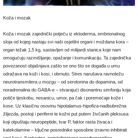
Koža i mozak
Koža i mozak zajednički potječu iz ektoderma, embrionalnog
sloja od kojeg nastaju svi naši osjetilni organi i moždana kora –
organ težak 1,5 kg, sastavljen od milijardi stanica koje nam
omogućuju razmišljanje, opažanje i komunikaciju. Ta zajednička
povezanost objašnjava zašto se ono što se događa u umu
odražava na koži i kosi, i obrnuto. Stres narušava ravnotežu
neurotransmitera u mozgu – od serotonina do dopamina, od
noradrenalina do GABA-e – stvarajući disonantnu simfoniju koja
potiče tjeskobu, nesanicu, umor, pa čak i poremećaje kože i
kose. Uz klasičnu osovinu hipotalamus-hipofiza-nadbubrežna
žlijezda, postoji i periferni te kožni put putem živčanih pleksusa
koji otpuštaju neuropeptide, tvar P, faktor rasta živaca i
katekolamine – ključne posrednike sposobne izravno inhibirati
rast kose. Konkretno, nemijelinizirana noradrenergična