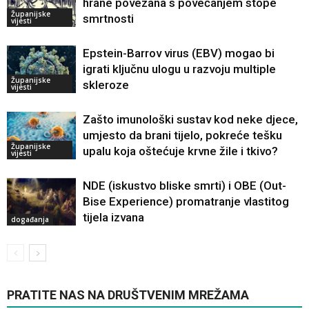
hrane povezana s povećanjem stope
Županijske
smrtnosti
vijesti
Epstein-Barrov virus (EBV) mogao bi
igrati ključnu ulogu u razvoju multiple
Županijske
skleroze
vijesti
Zašto imunološki sustav kod neke djece,
umjesto da brani tijelo, pokreće tešku
Županijske
upalu koja oštećuje krvne žile i tkivo?
vijesti
NDE (iskustvo bliske smrti) i OBE (Out-
Bise Experience) promatranje vlastitog
tijela izvana
događanja
PRATITE NAS NA DRUŠTVENIM MREŽAMA