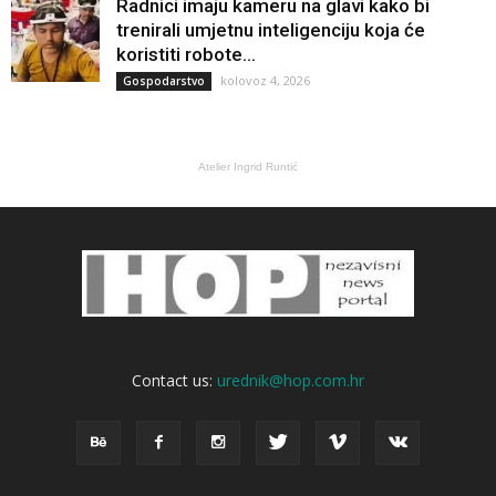
Radnici imaju kameru na glavi kako bi
trenirali umjetnu inteligenciju koja će
koristiti robote...
kolovoz 4, 2026
Gospodarstvo
Atelier Ingrid Runtić
Contact us:
urednik@hop.com.hr