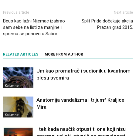
Previous article
Next article
Beus kao lažni Nijemac izabrao
Split Pride dočekuje akcija
sam sebe na listi za manjine i
Prazan grad 2015.
sprema se ponovo u Sabor
RELATED ARTICLES
MORE FROM AUTHOR
Um kao promatrač i sudionik u kvantnom
plesu svemira
Kolumne
Anatomija vandalizma i trijumf Kraljice
Mira
Kolumne
I tek kada naučiš otpustiti one koji nisu