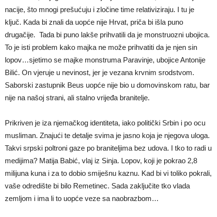
nacije, što mnogi prešućuju i zločine time relativiziraju. I tu je
ključ. Kada bi znali da uopće nije Hrvat, priča bi išla puno
drugačije. Tada bi puno lakše prihvatili da je monstruozni ubojica.
To je isti problem kako majka ne može prihvatiti da je njen sin
lopov…sjetimo se majke monstruma Paravinje, ubojice Antonije
Bilić. On vjeruje u nevinost, jer je vezana krvnim srodstvom.
Saborski zastupnik Beus uopće nije bio u domovinskom ratu, bar
nije na našoj strani, ali stalno vrijeđa branitelje.
Prikriven je iza njemačkog identiteta, iako politički Srbin i po ocu
musliman. Znajući te detalje svima je jasno koja je njegova uloga.
Takvi srpski poltroni gaze po braniteljima bez udova. I tko to radi u
medijima? Matija Babić, vlaj iz Sinja. Lopov, koji je pokrao 2,8
milijuna kuna i za to dobio smiješnu kaznu. Kad bi vi toliko pokrali,
vaše odredište bi bilo Remetinec. Sada zaključite tko vlada
zemljom i ima li to uopće veze sa naobrazbom…