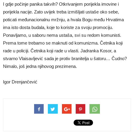
I gdje počinje panika takvih? Otkrivanjem porijekla imovine i
porijekla nacije. Zato uvijek treba izmišljati ustaše oko sebe,
poticati međunacionalnu mržnju, a hvala Bogu među Hrvatima
ima isto dosta budala, koje to koriste za svoju promociju.
Ponavljamo, u saboru nema ustaša, svi su redom komunisti.
Prema tome trebamo se maknuti od komunizma. Četnika koji
rade u policiji. Četnika koji rade u vlasti. Jadranka Kosor, a
stvarno Vlaisavljević sada je protiv branitelja u šatoru… Čudno?
Nimalo, još jedna njihovog prezimena.
Igor Drenjančević