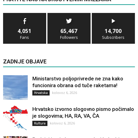
4,051
65,467
14,700
Fans
Followers
Subscribers
ZADNJE OBJAVE
Ministarstvo poljoprivrede ne zna kako
funcionira obrana od tuče raketama!
kolovoz 6, 2026
Hrvatska
Hrvatsko izvorno slogovno pismo počimalo
je slogovima; HA, RA, VA, ČA
kolovoz 6, 2026
Kultura