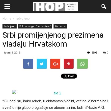
Home
Izdvojeno
Izdvojeno
Kolumna-Igor Drenjančević
Kolumne
Srbi promijenjenog prezimena
vladaju Hrvatskom
lipanj 6, 2015
6395
0
“Glupani su, kako rekoh, u eklatantnoj većini, većina je normalna i
sve što nije glupo proglašuje se abnormalnim, ludim!”-kaže A.G.