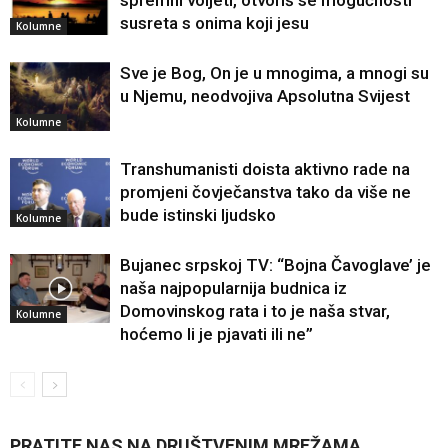
spremni voljeti, otvoriš se mogućnosti
susreta s onima koji jesu
Kolumne
Sve je Bog, On je u mnogima, a mnogi su
u Njemu, neodvojiva Apsolutna Svijest
Kolumne
Transhumanisti doista aktivno rade na
promjeni čovječanstva tako da više ne
bude istinski ljudsko
Kolumne
Bujanec srpskoj TV: “Bojna Čavoglave’ je
naša najpopularnija budnica iz
Domovinskog rata i to je naša stvar,
Kolumne
hoćemo li je pjavati ili ne”
PRATITE NAS NA DRUŠTVENIM MREŽAMA