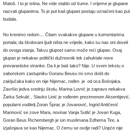
Matoš. I to je istina. Ne vide stablo od šume. I vrijeme je glupane
nazvati glupanima. To je put kad glupani postaju označeni kao put
budala.
No krenimo redom… Čitam svakakve glupane u komentarima
portala; da školovani ljudi ništa ne vrijede, kako su nas oni doveli
do ovoga stanja. Takvu glupost samo može reći glupan. Ovaj
glupan je nekakav politički dužnosnik tek zahuktale nove
prevarantske stranke. Da li je baš tako? Nije. U svom tekstu o
saborskom zastupniku Goranu Beusu mi smo došli do
zaključaka kako on nije Nijemac, rođen je od oca Bošnjaka.
Završio jedva srednju školu, Marina Lovrić je zapravo nekakva
Žarka Sekulić , Slavko Linić je rođenim prezimenom Aksentijević,
popularni voditelj Zoran Šprac je Jovanović, Ingrid Antičević
Marinović se zove Mara, novinar Vanja Sutlić je Jovan Kuga,
Goran Beus Richembergh je sin muslimana Edhema Tire, a
izjašnjava se kao Nijemac. O čemu se ovdje radi? Uopće nije