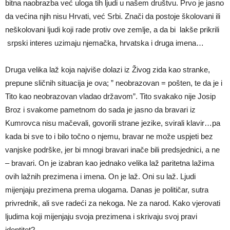
bitna naobrazba već uloga tih ljudi u našem društvu. Prvo je jasno
da većina njih nisu Hrvati, već Srbi. Znači da postoje školovani ili
neškolovani ljudi koji rade protiv ove zemlje, a da bi lakše prikrili
srpski interes uzimaju njemačka, hrvatska i druga imena…
Druga velika laž koja najviše dolazi iz Živog zida kao stranke,
prepune sličnih situacija je ova; ” neobrazovan = pošten, te da je i
Tito kao neobrazovan vladao državom”. Tito svakako nije Josip
Broz i svakome pametnom do sada je jasno da bravari iz
Kumrovca nisu mačevali, govorili strane jezike, svirali klavir…pa
kada bi sve to i bilo točno o njemu, bravar ne može uspjeti bez
vanjske podrške, jer bi mnogi bravari inače bili predsjednici, a ne
– bravari. On je izabran kao jednako velika laž paritetna lažima
ovih lažnih prezimena i imena. On je laž. Oni su laž. Ljudi
mijenjaju prezimena prema ulogama. Danas je političar, sutra
privrednik, ali sve radeći za nekoga. Ne za narod. Kako vjerovati
ljudima koji mijenjaju svoja prezimena i skrivaju svoj pravi
identitet?