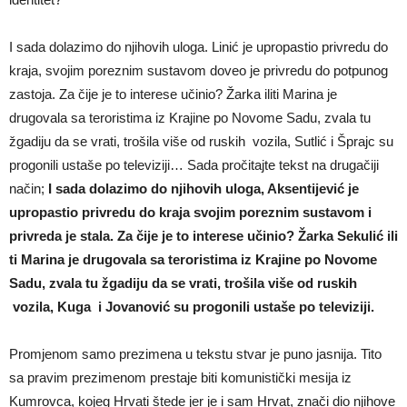
I sada dolazimo do njihovih uloga. Linić je upropastio privredu do
kraja, svojim poreznim sustavom doveo je privredu do potpunog
zastoja. Za čije je to interese učinio? Žarka iliti Marina je
drugovala sa teroristima iz Krajine po Novome Sadu, zvala tu
žgadiju da se vrati, trošila više od ruskih vozila, Sutlić i Šprajc su
progonili ustaše po televiziji… Sada pročitajte tekst na drugačiji
način;
I sada dolazimo do njihovih uloga, Aksentijević je
upropastio privredu do kraja svojim poreznim sustavom i
privreda je stala. Za čije je to interese učinio? Žarka Sekulić ili
ti Marina je drugovala sa teroristima iz Krajine po Novome
Sadu, zvala tu žgadiju da se vrati, trošila više od ruskih
vozila, Kuga i Jovanović su progonili ustaše po televiziji.
Promjenom samo prezimena u tekstu stvar je puno jasnija. Tito
sa pravim prezimenom prestaje biti komunistički mesija iz
Kumrovca, kojeg Hrvati štede jer je i sam Hrvat, znači dio njihove