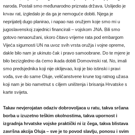
naroda. Postali smo međunarodno priznata država. Uslijedio je
krvav rat, izgledalo je da ga je nemoguće dobiti. Njega je
neprijatelj dugo planirao, i napao nas oružjem koje smo mi u
jugoslavenskoj zajednici financirali – vojskom JNA. Bili smo
gotovo nenaoružani, skoro čitavo vrijeme rata pod embargom
Vijeća sigurnosti UN na uvoz svih vrsta oružja i vojne opreme,
dakle bilo nam je ukinuto čak i pravo samoobrane. Do te mjere je
bilo bezizgledno da ćemo ikada dobiti Domovinski rat. No, imali
smo predsjednika koji nije oklijevao, koji je bio istinski i pravi
vođa, sve do same Oluje, veličanstvene krune tog ratnog užasa
koji nam je bio nametnut s ciljem uništenja i brisanja Hrvatske s
karte svijeta.
Takav nevjerojatan odaziv dobrovoljaca u ratu, takva srčana
borba u izuzetno teškim okolnostima, takva upornost i
izgradnja hrvatske vojske praktički ni iz čega, takva blistava
završna akcija Oluja – sve je to povod slavlju, ponosu i svim