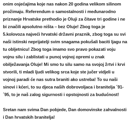
onim osjećajima koje nas nakon 20 godina velikom silinom
prožimaju. Referendum o samostalnosti i međunarodno
priznanje Hrvatske prethodio je Oluji za čitave tri godine i ne
bi značili apsolutno ništa – bez Oluje! Zbog toga je
5.kolovoza najveći hrvatski državni praznik, zbog toga su svi
naši istinski neprijatelji svim snagama pokušali baciti ljagu na
tu obljetnicu! Zbog toga imamo svo pravo pokazati voju
vojnu silu i zablistati u punoj vojnoj opremi u znak
obilježavanja Oluje! Mi smo tu silu samo na svojoj žrtvi i krvi
stvorili, ti mladi ljudi velikog srca koje ste jučer vidjeli u
vojnoj paradi će nas sutra braniti ako ustreba! To su naši
sinovi i kćeri, to su djeca naših dobrovoljaca i branitelja ´91-
´95, to je naš zalog sigurnosti i opstojnosti za budućnost!
Sretan nam svima Dan pobjede, Dan domovinske zahvalnosti
i Dan hrvatskih branitelja!