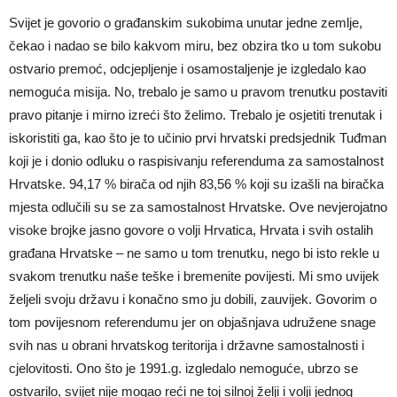
Svijet je govorio o građanskim sukobima unutar jedne zemlje,
čekao i nadao se bilo kakvom miru, bez obzira tko u tom sukobu
ostvario premoć, odcjepljenje i osamostaljenje je izgledalo kao
nemoguća misija. No, trebalo je samo u pravom trenutku postaviti
pravo pitanje i mirno izreći što želimo. Trebalo je osjetiti trenutak i
iskoristiti ga, kao što je to učinio prvi hrvatski predsjednik Tuđman
koji je i donio odluku o raspisivanju referenduma za samostalnost
Hrvatske. 94,17 % birača od njih 83,56 % koji su izašli na biračka
mjesta odlučili su se za samostalnost Hrvatske. Ove nevjerojatno
visoke brojke jasno govore o volji Hrvatica, Hrvata i svih ostalih
građana Hrvatske – ne samo u tom trenutku, nego bi isto rekle u
svakom trenutku naše teške i bremenite povijesti. Mi smo uvijek
željeli svoju državu i konačno smo ju dobili, zauvijek. Govorim o
tom povijesnom referendumu jer on objašnjava udružene snage
svih nas u obrani hrvatskog teritorija i državne samostalnosti i
cjelovitosti. Ono što je 1991.g. izgledalo nemoguće, ubrzo se
ostvarilo, svijet nije mogao reći ne toj silnoj želji i volji jednog