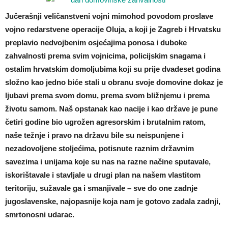
Jučerašnji veličanstveni vojni mimohod povodom proslave
vojno redarstvene operacije Oluja, a koji je Zagreb i Hrvatsku
preplavio nedvojbenim osjećajima ponosa i duboke
zahvalnosti prema svim vojnicima, policijskim snagama i
ostalim hrvatskim domoljubima koji su prije dvadeset godina
složno kao jedno biće stali u obranu svoje domovine dokaz je
ljubavi prema svom domu, prema svom bližnjemu i prema
životu samom. Naš opstanak kao nacije i kao države je pune
četiri godine bio ugrožen agresorskim i brutalnim ratom,
naše težnje i pravo na državu bile su neispunjene i
nezadovoljene stoljećima, potisnute raznim državnim
savezima i unijama koje su nas na razne načine sputavale,
iskorištavale i stavljale u drugi plan na našem vlastitom
teritoriju, sužavale ga i smanjivale – sve do one zadnje
jugoslavenske, najopasnije koja nam je gotovo zadala zadnji,
smrtonosni udarac.