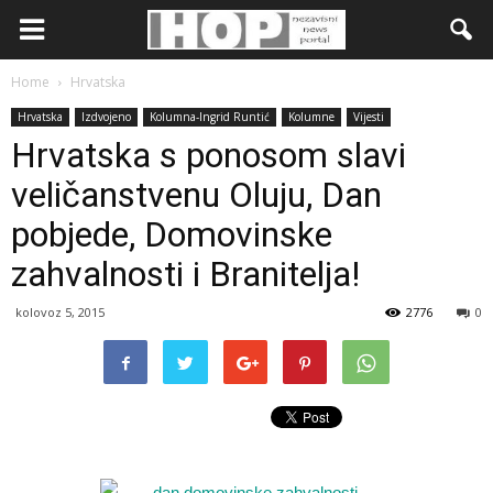
Home
Hrvatska
Hrvatska
Izdvojeno
Kolumna-Ingrid Runtić
Kolumne
Vijesti
Hrvatska s ponosom slavi
veličanstvenu Oluju, Dan
pobjede, Domovinske
zahvalnosti i Branitelja!
kolovoz 5, 2015
2776
0