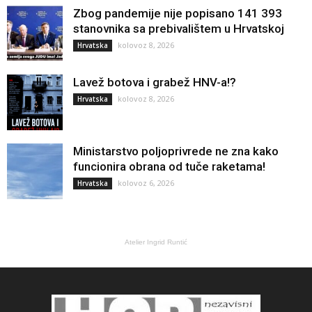
Zbog pandemije nije popisano 141 393
stanovnika sa prebivalištem u Hrvatskoj
kolovoz 8, 2026
Hrvatska
Lavež botova i grabež HNV-a!?
kolovoz 8, 2026
Hrvatska
Ministarstvo poljoprivrede ne zna kako
funcionira obrana od tuče raketama!
kolovoz 6, 2026
Hrvatska
Atelier Ingrid Runtić