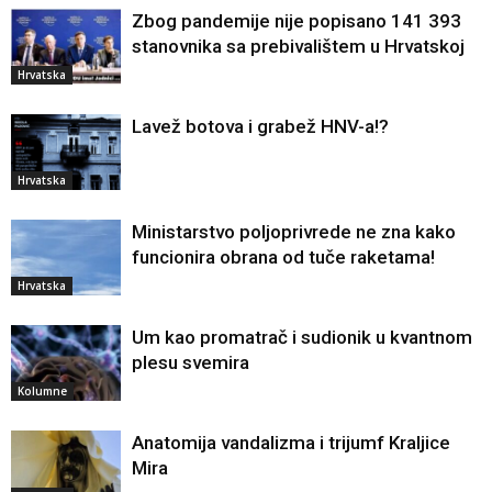
Zbog pandemije nije popisano 141 393
stanovnika sa prebivalištem u Hrvatskoj
Hrvatska
Lavež botova i grabež HNV-a!?
Hrvatska
Ministarstvo poljoprivrede ne zna kako
funcionira obrana od tuče raketama!
Hrvatska
Um kao promatrač i sudionik u kvantnom
plesu svemira
Kolumne
Anatomija vandalizma i trijumf Kraljice
Mira