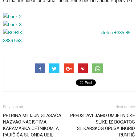
so that it is ideal for a small hotel. Price best in Zadar. Papers 1/1.
Telefon +385 95
3886 553
Previous article
Next article
PETRINA MILIJUN GLASAČA
PREDSTAVLJAMO UMJETNIČKE
NAZVAO NACISTIMA,
SLIKE IZ BOGATOG
KARAMARKA ČETNIKOM, A
SLIKARSKOG OPUSA INGRID
PAJIČIĆA SU ONDA UBILI
RUNTIĆ