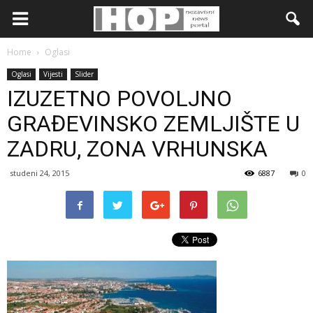
Home
Oglasi
Oglasi
Vijesti
Slider
IZUZETNO POVOLJNO
GRAĐEVINSKO ZEMLJIŠTE U
ZADRU, ZONA VRHUNSKA
studeni 24, 2015
6887
0