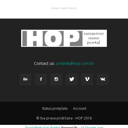
Atelier Ingrid Runtić
Contact us:
urednik@hop.com.hr
Status pretplate
Account
© Sva prava pridržana - HOP 2018
Social Media Auto Publish
Powered By :
XYZScripts.com