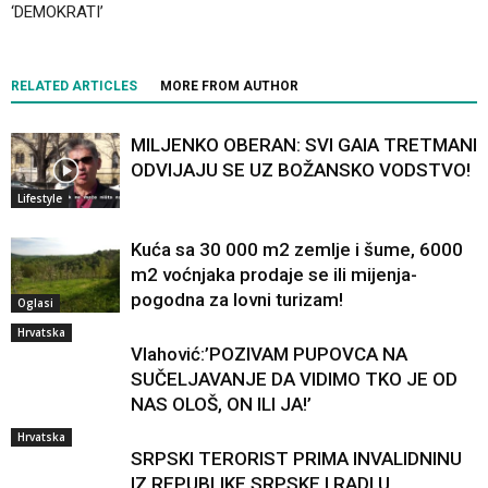
‘DEMOKRATI’
RELATED ARTICLES
MORE FROM AUTHOR
MILJENKO OBERAN: SVI GAIA TRETMANI
ODVIJAJU SE UZ BOŽANSKO VODSTVO!
Lifestyle
Kuća sa 30 000 m2 zemlje i šume, 6000
m2 voćnjaka prodaje se ili mijenja-
pogodna za lovni turizam!
Oglasi
Hrvatska
Vlahović:’POZIVAM PUPOVCA NA
SUČELJAVANJE DA VIDIMO TKO JE OD
NAS OLOŠ, ON ILI JA!’
Hrvatska
SRPSKI TERORIST PRIMA INVALIDNINU
IZ REPUBLIKE SRPSKE I RADI U