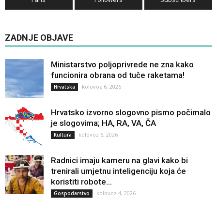
ZADNJE OBJAVE
Ministarstvo poljoprivrede ne zna kako
funcionira obrana od tuče raketama!
kolovoz 6, 2026
Hrvatska
Hrvatsko izvorno slogovno pismo počimalo
je slogovima; HA, RA, VA, ČA
kolovoz 6, 2026
Kultura
Radnici imaju kameru na glavi kako bi
trenirali umjetnu inteligenciju koja će
koristiti robote...
kolovoz 4, 2026
Gospodarstvo