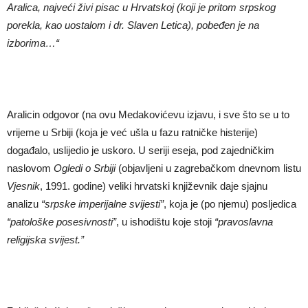
Aralica, najve
ć
i živi pisac u Hrvatskoj (koji je pritom srpskog
porekla, kao uostalom i dr. Slaven Letica), pobe
đen je na
izborima…“
Aralicin odgovor (na ovu Medakovićevu izjavu, i sve što se u to
vrijeme u Srbiji (koja je već ušla u fazu ratničke histerije)
događalo, uslijedio je uskoro. U seriji eseja, pod zajedničkim
naslovom
Ogledi o Srbiji
(objavljeni u zagrebačkom dnevnom listu
Vjesnik
, 1991. godine) veliki hrvatski književnik daje sjajnu
analizu
“srpske imperijalne svijesti”
, koja je (po njemu) posljedica
“patološke posesivnosti”
, u ishodištu koje stoji
“pravoslavna
religijska svijest.”