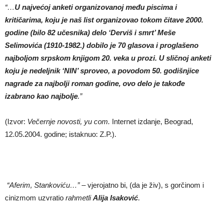
“…
U najve
ć
oj anketi organizovanoj me
đu piscima i
kritič
arima, koju je naš list organizovao tokom
č
itave 2000.
godine (bilo 82 u
č
esnika) delo ‘Derviš i smrt’ Meše
Selimovi
ć
a (1910-1982.) dobilo je 70 glasova i proglašeno
najboljom srpskom knjigom 20. veka u prozi. U sli
č
noj anketi
koju je nedeljnik ‘NIN’ sproveo, a povodom 50. godišnjice
nagrade za najbolji roman godine, ovo delo je tako
đe
izabrano kao najbolje
.”
(Izvor:
Ve
č
ernje novosti, yu com.
Internet izdanje, Beograd,
12.05.2004. godine; istaknuo: Z.P.).
“Aferim, Stankovi
ć
u…”
– vjerojatno bi, (da je živ), s gorčinom i
cinizmom uzvratio
rahmetli
Alija Isakovi
ć
.