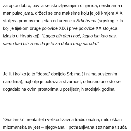
za opće dobro, bavila se iskrivljavanjem činjenica, neistinama i
manipulacijama, držeći se one maksime koju je još krajem XIX
stoljeća promovirao jedan od urednika
Srbobrana
(srpskog lista
koji je tijekom druge polovice XIX i prve polovice XX stoljeća
izlazio u Hrvatskoj):
“Lagao bih dan i no
ć
, lagao bih kao pas,
samo kad bih znao da je to za dobro mog naroda.”
Je li, i koliko je to “dobra” donijelo Srbima ( i njima susjednim
narodima), najbolje je pokazala stvarnost, odnosno ono što se
događalo na ovim prostorima u poslijednjih stotinjak godina.
“Guslarski” mentalitet i velikodržavna tradicionalna, mitološka i
mitomanska svijest – njegovana i pothranjivana stotinama tisuća