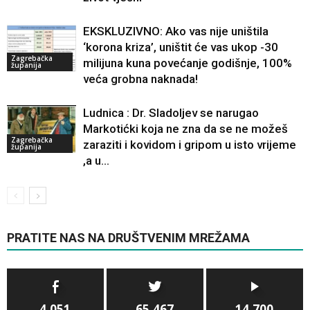
EKSKLUZIVNO: Ako vas nije uništila
‘korona kriza’, uništit će vas ukop -30
Zagrebačka
milijuna kuna povećanje godišnje, 100%
županija
veća grobna naknada!
Ludnica : Dr. Sladoljev se narugao
Markotićki koja ne zna da se ne možeš
Zagrebačka
zaraziti i kovidom i gripom u isto vrijeme
županija
,a u...
PRATITE NAS NA DRUŠTVENIM MREŽAMA
4,051
65,467
14,700