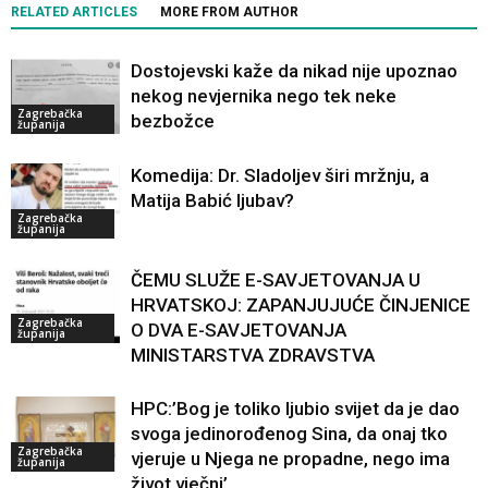
RELATED ARTICLES
MORE FROM AUTHOR
Dostojevski kaže da nikad nije upoznao
nekog nevjernika nego tek neke
Zagrebačka
bezbožce
županija
Komedija: Dr. Sladoljev širi mržnju, a
Matija Babić ljubav?
Zagrebačka
županija
ČEMU SLUŽE E-SAVJETOVANJA U
HRVATSKOJ: ZAPANJUJUĆE ČINJENICE
Zagrebačka
O DVA E-SAVJETOVANJA
županija
MINISTARSTVA ZDRAVSTVA
HPC:’Bog je toliko ljubio svijet da je dao
svoga jedinorođenog Sina, da onaj tko
Zagrebačka
vjeruje u Njega ne propadne, nego ima
županija
život vječni’