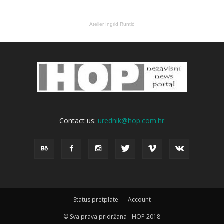
Atelier Ingrid Runtić
Contact us:
urednik@hop.com.hr
Status pretplate
Account
© Sva prava pridržana - HOP 2018