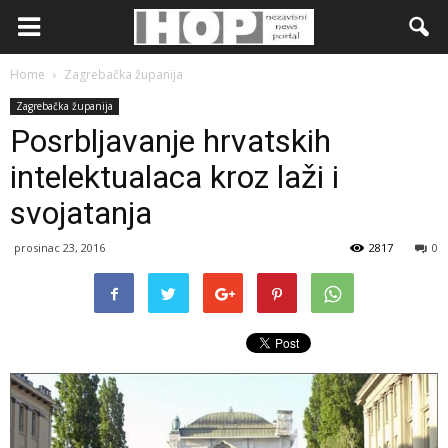
Home
Zagrebačka županija
Zagrebačka županija
Posrbljavanje hrvatskih
intelektualaca kroz laži i
svojatanja
prosinac 23, 2016
2817
0