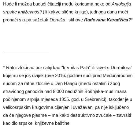
Hoće li možda budući čitatelji među koricama neke od
Antologija
srpske književnosti
(ili kakve slične knjige), jednoga dana moći
pronaći skupa sažetak
Derviša
i stihove
Radovana Karadži
ć
a?
*
——————————
* Ratni zločinac poznatiji kao “krvnik s Pala” ili “avet s Durmitora”
kojemu se još uvijek (ove 2016. godine) sudi pred Međunarodnim
sudom za ratne zločine u Den Haagu (među ostalim i zbog
stravičnog genocida nad 8.000 nedužnih Bošnjaka-muslimana
počinjenom srpnja mjeseca 1995. god. u Srebrenici), također je u
velikosrpskim krugovima cijenjen i uvažavan, pa nije isključeno
da će njegove pjesme – ma kako destruktivno zvučale – završiti
kao dio srpske književne baštine.