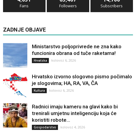
Fans
Followers
Subscribers
ZADNJE OBJAVE
Ministarstvo poljoprivrede ne zna kako
funcionira obrana od tuče raketama!
kolovoz 6, 2026
Hrvatska
Hrvatsko izvorno slogovno pismo počimalo
je slogovima; HA, RA, VA, ČA
kolovoz 6, 2026
Kultura
Radnici imaju kameru na glavi kako bi
trenirali umjetnu inteligenciju koja će
koristiti robote...
kolovoz 4, 2026
Gospodarstvo