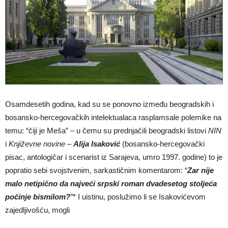
Osamdesetih godina, kad su se ponovno između beogradskih i
bosansko-hercegovačkih intelektualaca rasplamsale polemike na
temu: “čiji je Meša” – u čemu su prednjačili beogradski listovi
NIN
i
Književne novine
–
Alija Isakovi
ć
(bosansko-hercegovački
pisac, antologičar i scenarist iz Sarajeva, umro 1997. godine) to je
popratio sebi svojstvenim, sarkastičnim komentarom: “
Zar nije
malo netipi
č
no da najve
ć
i srpski roman dvadesetog stolje
ć
a
po
č
inje bismilom?
”
* I uistinu, poslužimo li se Isakovićevom
zajedljivošću, mogli