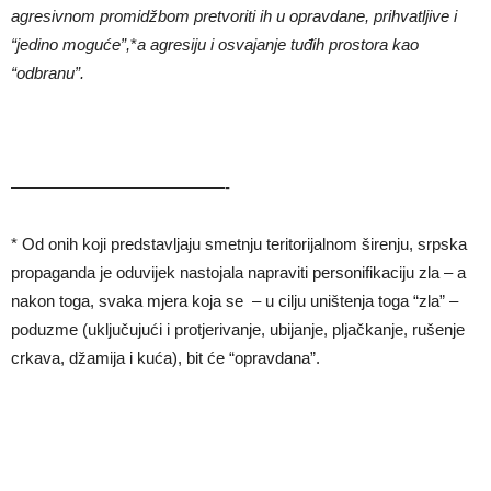
agresivnom promidžbom pretvoriti ih u opravdane, prihvatljive i
“jedino mogu
ć
e”,
*
a agresiju i osvajanje tuđih prostora kao
“odbranu”.
—————————————-
* Od onih koji predstavljaju smetnju teritorijalnom širenju, srpska
propaganda je oduvijek nastojala napraviti personifikaciju zla – a
nakon toga, svaka mjera koja se – u cilju uništenja toga “zla” –
poduzme (uključujući i protjerivanje, ubijanje, pljačkanje, rušenje
crkava, džamija i kuća), bit će “opravdana”.