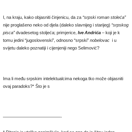
I, na kraju, kako objasniti činjenicu, da za
“srpski roman stole
ć
a”
nije proglašeno neko od djela (daleko slavnijeg i starijeg)
“srpskog
pisca”
dvadesetog stoljeća; primjerice,
Ive Andri
ć
a
– koji je k
tomu jedini “jugoslovenski”, odnosno “srpski”
nobelovac
i u
svijetu daleko poznatiji i cijenjeniji nego Selimović?
Ima li među srpskim intelektualcima nekoga tko može objasniti
ovaj paradoks?* Što je s
—————————————-