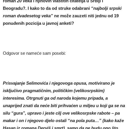
roman
20 veka
i njihovih vlastitih
č
itatelja u Srbiji i
Beogradu?. I kako to da od struke odabrani
“najbolji srpski
roman dvadesetog veka”
ne može zauzeti niti jednu od 19
ponu
đenih pozicija u javnoj anketi?
Odgovor se nameće sam posebi:
Prisvajanje Selimovi
ć
a i njegovoga opusa, motivirano je
isklju
č
ivo pragmati
č
nim, politi
č
kim (velikosrpskim)
interesima. Otrgnuti ga od naroda kojemu pripada, a
unaprijed znati da ne
ć
e biti prihva
ć
en u miljeu u koji ga se na
silu “gura”, upravo i jeste cilj ove velikosrpske rabote – pa
makar i on i njegovo djelo ostali “na pola puta…” (kako kaže
Hasan iz romana Derviš i smrt), samo da ne budu ono što