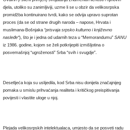
djela, utoliko su zanimljiviji, uzme li se u obzir da velikosrpska
promidžba kontinuirano tvrdi, kako se odvija upravo suprotan
proces (da se od strane drugih naroda – napose, Hrvata i
muslimana-Bošnjaka
“prisvaja srpsko kulturno i književno
nasle
đe“
), što je i jedna od udarnih teza u “Memorandumu”
SANU
iz 1986. godine, kojom se želi potkrijepiti izmišljotina o
posvemašnjoj “ugroženosti” Srba “svih i svugdje”.
Desetljeća koja su uslijedila, kod Srba nisu donijela značajnijeg
pomaka u smislu prihvaćanja realiteta i kritičkog preispitivanja
povijesti i vlastite uloge u njoj.
Plejada velikosrpskih intelektualaca, umjesto da se posveti radu