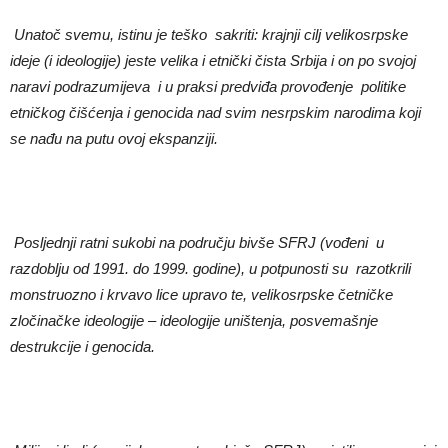
Unato
č
svemu, istinu je teško sakriti: krajnji cilj velikosrpske
ideje (i ideologije) jeste velika i etni
č
ki
č
ista Srbija i on po svojoj
naravi podrazumijeva i u praksi predvi
đa provođenje politike
etnič
kog
č
iš
ć
enja i genocida nad svim nesrpskim narodima koji
se na
đu na putu ovoj ekspanziji.
Posljednji ratni sukobi na podru
č
ju bivše SFRJ (vo
đeni u
razdoblju od 1991. do 1999. godine), u potpunosti su razotkrili
monstruozno i krvavo lice upravo te, velikosrpske č
etni
č
ke
zlo
č
ina
č
ke ideologije – ideologije uništenja, posvemašnje
destrukcije i genocida.