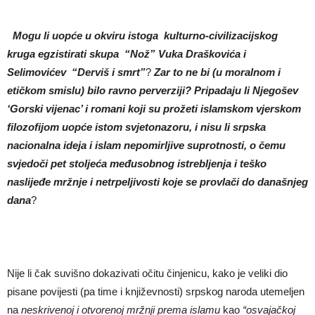
Mogu li uop
ć
e u okviru istoga kulturno-civilizacijskog
kruga egzistirati skupa “Nož” Vuka Draškovi
ć
a i
Selimovi
ć
ev “Derviš i smrt”
?
Zar to ne bi (u moralnom i
eti
č
kom smislu) bilo ravno perverziji?
Pripadaju li Njegošev
‘Gorski vijenac’ i romani koji su prožeti islamskom vjerskom
filozofijom uop
ć
e istom
svjetonazoru
, i nisu li srpska
nacionalna ideja i islam nepomirljive suprotnosti, o
č
emu
svjedo
č
i pet stolje
ć
a me
đusobnog istrebljenja i teško
naslijeđe mržnje i netrpeljivosti
koje se provla
č
i do današnjeg
dana
?
Nije li čak suvišno dokazivati očitu činjenicu, kako je veliki dio
pisane povijesti (pa time i književnosti) srpskog naroda utemeljen
na
neskrivenoj i otvorenoj mržnji prema islamu
kao
“osvaja
č
koj