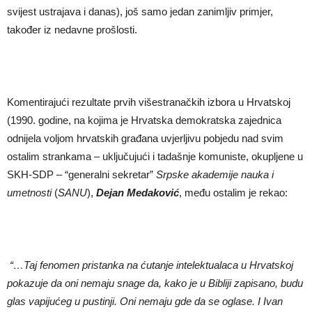
svijest ustrajava i danas), još samo jedan zanimljiv primjer,
također iz nedavne prošlosti.
Komentirajući rezultate prvih višestranačkih izbora u Hrvatskoj
(1990. godine, na kojima je Hrvatska demokratska zajednica
odnijela voljom hrvatskih građana uvjerljivu pobjedu nad svim
ostalim strankama – uključujući i tadašnje komuniste, okupljene u
SKH-SDP – “generalni sekretar”
Srpske akademije nauka i
umetnosti
(
SANU
),
Dejan Medakovi
ć
, među ostalim je rekao:
“…Taj fenomen pristanka na
ć
utanje intelektualaca u Hrvatskoj
pokazuje da oni nemaju snage da, kako je u Bibliji zapisano, budu
glas vapiju
ć
eg u pustinji. Oni nemaju gde da se oglase. I Ivan