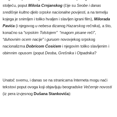
stoljeću, poput
Miloša
Crnjanskog
(čije su
Seobe i danas
središnje kultno djelo srpske nacionalne povijesti
, a na temelju
kojega je snimljen i toliko hvaljen i slavljen igrani film),
Milorada
Pavi
ć
a
(i njegovog
u nebesa
dizanog
Hazarskog re
č
nika
), a što,
konačno sa
“srpskim Tolstojem”
“magom pisane re
č
i”
,
“duhovnim ocem nacije”
i
guruom
novovjekog srpskog
nacionalizma
Dobricom
Ćosić
em
i njegovim toliko slavljenim i
obimnim opusom (poput
Deoba
,
Grešnika
i
Otpadnika
?
Unatoč svemu, i danas se na stranicama Interneta mogu naći
tekstovi poput ovoga koji objavljuju beogradske
Ve
č
ernje novosti
(iz pera izvjesnog
Dušana Stankovi
ć
a
):