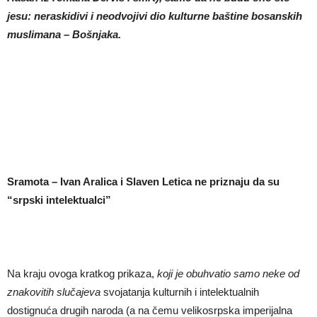
jesu: neraskidivi i neodvojivi dio kulturne baštine bosanskih
muslimana – Bošnjaka.
Sramota – Ivan Aralica i Slaven Letica ne priznaju da su
“srpski intelektualci”
Na kraju ovoga kratkog prikaza,
koji je obuhvatio samo neke od
znakovitih slu
č
ajeva
svojatanja kulturnih i intelektualnih
dostignuća drugih naroda (a na čemu velikosrpska imperijalna