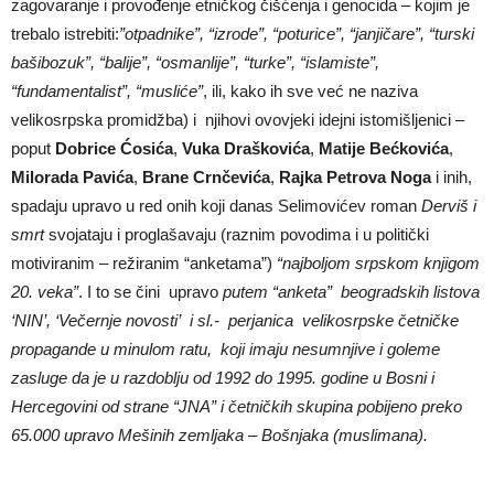
zagovaranje i provođenje etničkog čišćenja i genocida – kojim je
trebalo istrebiti:
”otpadnike”, “izrode”,
“poturice”, “janji
č
are”, “turski
bašibozuk”,
“balije”, “osmanlije”, “turke”, “islamiste”,
“fundamentalist”, “musli
ć
e”
, ili, kako ih sve već ne naziva
velikosrpska promidžba) i njihovi ovovjeki idejni istomišljenici –
poput
Dobrice
Ćosić
a
,
Vuka Draškovi
ć
a
,
Matije Be
ć
kovi
ć
a
,
Milorada Pavi
ć
a
,
Brane Crn
č
evi
ć
a
,
Rajka Petrova Noga
i inih,
spadaju upravo u red onih koji danas Selimovićev roman
Derviš i
smrt
svojataju i proglašavaju (raznim povodima i u politički
motiviranim – režiranim “anketama”)
“najboljom srpskom knjigom
20. veka”
. I to se čini upravo
putem “anketa” beogradskih listova
‘NIN’, ‘Ve
č
ernje novosti’ i sl.- perjanica velikosrpske
č
etničke
propagande u minulom ratu, koji imaju nesumnjive i goleme
zasluge da je u razdoblju od 1992 do 1995. godine u Bosni i
Hercegovini od strane “JNA” i
č
etni
č
kih skupina pobijeno preko
65.000 upravo Mešinih zemljaka – Bošnjaka (muslimana).