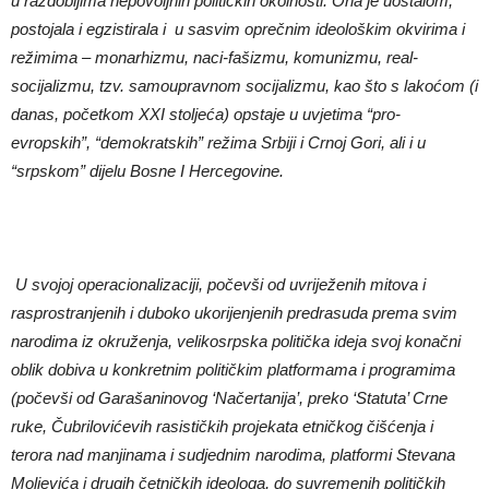
u razdobljima nepovoljnih politi
č
kih okolnosti. Ona je uostalom,
postojala i egzistirala i u sasvim opre
č
nim ideološkim okvirima i
režimima – monarhizmu, naci-fašizmu, komunizmu, real-
socijalizmu, tzv. samoupravnom socijalizmu, kao što s lako
ć
om (i
danas, po
č
etkom XXI stolje
ć
a) opstaje u uvjetima “pro-
evropskih”, “demokratskih” režima Srbiji i Crnoj Gori, ali i u
“srpskom” dijelu Bosne I Hercegovine.
U svojoj operacionalizaciji, po
č
evši od uvriježenih mitova i
rasprostranjenih i duboko ukorijenjenih predrasuda prema svim
narodima iz okruženja, velikosrpska politi
č
ka ideja svoj kona
č
ni
oblik dobiva u konkretnim politi
č
kim platformama i programima
(po
č
evši od Garašaninovog ‘Na
č
ertanija’, preko ‘Statuta’ Crne
ruke,
Č
ubrilovi
ć
evih rasističkih projekata etničkog čišćenja i
terora nad manjinama i sudjednim narodima, platformi Stevana
Moljevi
ć
a i drugih
č
etni
č
kih ideologa, do suvremenih politi
č
kih