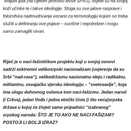
Milijuni ljudi (na cijelom prostoru bivše SFRJ), osjetili su na svojoj
koži u
č
inke te i takve ideologije. Stoga su sve jalove rasprave i
folozofska nadmudrivanja vezano za terminologiju kojom se treba
služiti u definiranju ove pojave – suvišne i nepotrebne i mogu
samo zamagliti stvari.
Riječ je o naci-fašističkom projektu koji u svojoj osnovi
sadrži esktremni velikosrpski nacionalizam (uvjerenje da su
Srbi “nad-rasa”), velikodržavnu nacionalnu ideju i radikalnu,
militantnu, osvajačku vjersku ideologiju – “svetosavlje”, koja
ima ulogu duhovnog oslonca tom naci-fašizmu. Jedan narod
(i Crkva), jedan Vođa i jedna etnički čista (i što veća)srpska
država u kojoj će živjeti samo pripadnici “izabranog”
srpskog naroda: ŠTO JE TO AKO NE NACI-FAŠIZAM?
POSTOJI LI BOLJI IZRAZ?