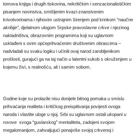
tomova knjiga i drugih tiskovina, nekritičkim i senzacionalističkim
pisanjem novinstva, smišljenim kvazi-znanstvenim
krivotvorinama i njihovim ustrajnim širenjem pod krinkom “
nau
č
ne
akribije”
, djelatnom ulogom Srpske pravoslavne crkve i njezinog
nakladništva, obrazovnim programima koji su uglavnom
usklađeni s ovim općeprihvaćenim društvenim obrascima –
nadvladali su svaku logiku i učinili ovaj narod zarobljenikom
prošlosti, gurajući ga na taj način u latentni sukob s okruženjem u
kojemu živi, s realnošću, ali i samim sobom.
Godine koje su prolazile nisu donijele bitnog pomaka u smislu
prihvaćanja realiteta i kritičkog preispitivanja povijesti ovoga
naroda i vlastite uloge u njoj. Srbi su uglavnom ostali
ukopani u
rovove
svoga “guslarskog” mentaliteta, zadojeni svojom
megalomanijom, zahvaljujući ponajviše svojoj crkvenoj i