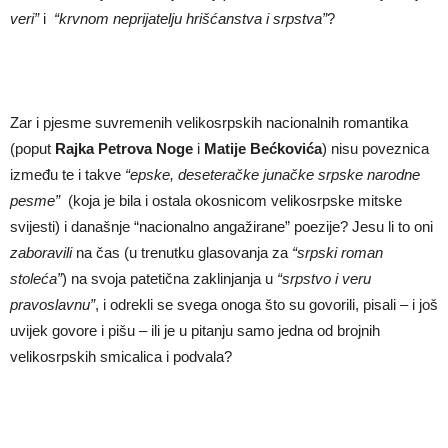
veri”
i
“krvnom neprijatelju hriš
ć
anstva i srpstva”
?
Zar i pjesme suvremenih velikosrpskih nacionalnih romantika
(poput
Rajka Petrova Noge
i
Matije Be
ć
kovi
ć
a
) nisu poveznica
između te i takve
“epske, desetera
č
ke juna
č
ke srpske narodne
pesme”
(koja je bila i ostala okosnicom velikosrpske mitske
svijesti) i današnje “nacionalno angažirane” poezije? Jesu li to oni
zaboravili
na čas (u trenutku glasovanja za
“srpski roman
stole
ć
a”
) na svoja patetična zaklinjanja u
“srpstvo i veru
pravoslavnu”
, i odrekli se svega onoga što su govorili, pisali – i još
uvijek govore i pišu – ili je u pitanju samo jedna od brojnih
velikosrpskih smicalica i podvala?