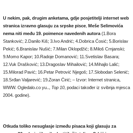
U nekim, pak, drugim anketama, gdje posjetitelji internet web
stranica izravno glasuju za srpske pisce
,
Meše Selimovi
ć
a
nema niti me
đu 19. poimence navedenih autora
(1.Bora
Stanković; 2.Danilo Kiš; 3.Ivo Andrić; 4.Dobrica Ćosić; 5.Borislav
Pekić; 6.Branislav Nušić; 7.Milan Oklopdžić; 8.Miloš Crnjanski;
9.Momo Kapor; 10.Radoje Domanović; 11.Svetislav Basara;
12.Vuk Drašković; 13.Dragoslav Mihailović; 14.Mihajlo Lalić;
15.Milorad Pavić; 16.Petar Petrović Njegoš; 17.Slobodan Selenić;
18.Srđan Valjarević; 19.Zoran Ćirić; – Izvor: Internet stranica,
WWW. Ogledalo.co yu..,
Top 10
, podaci također iz svibnja mjesca
2004. godine).
Otkuda toliko nesuglasje izme
đu pisaca koji glasuju za