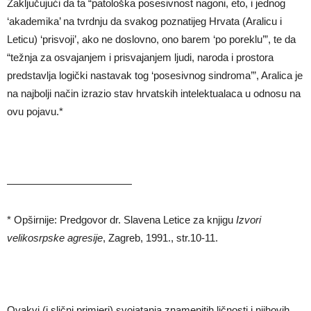
Zaključujući da ta “patološka posesivnost nagoni, eto, i jednog
‘akademika’ na tvrdnju da svakog poznatijeg Hrvata (Aralicu i
Leticu) ‘prisvoji’, ako ne doslovno, ono barem ‘po poreklu’”, te da
“težnja za osvajanjem i prisvajanjem ljudi, naroda i prostora
predstavlja logički nastavak tog ‘posesivnog sindroma’”, Aralica je
na najbolji način izrazio stav hrvatskih intelektualaca u odnosu na
ovu pojavu.*
————————————
* Opširnije: Predgovor dr. Slavena Letice za knjigu
Izvori
velikosrpske agresije
, Zagreb, 1991., str.10-11.
Ovakvi (i slični primjeri) svojatanja znamenitih ličnosti i njihovih