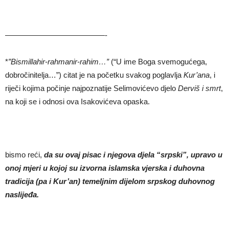
—————————————-
*
”Bismillahir-rahmanir-rahim…”
(“U ime Boga svemogućega,
dobročinitelja…”) citat je na početku svakog poglavlja
Kur’ana
, i
riječi kojima počinje najpoznatije Selimovićevo djelo
Derviš i smrt
,
na koji se i odnosi ova Isakovićeva opaska.
bismo reći,
da su ovaj pisac i njegova djela “srpski”, upravo u
onoj mjeri u kojoj su izvorna islamska vjerska i duhovna
tradicija (pa i Kur’an) temeljnim dijelom srpskog duhovnog
naslije
đa.