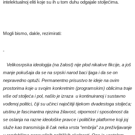
intelektualnoj eliti koje su ih u tom duhu odgajale stoljećima.
Mogli bismo, dakle, rezimirati:
Velikosrpska ideologija (na žalost) nije plod nikakve fikcije, a još
manje pokušaja da se na srpski narod baci ljaga i da se on
nepravedno optuži. Permanentno prisustvo te ideje na ovim
prostorima koje u svojim konkretnim (programskim) oblicima traje
više od stolje
ć
a i pol, našlo je izraza u kontinuiranoj i sustavno
vo
đenoj politici, č
iji su u
č
inci najo
č
itiji tijekom dvadestoga stolje
ć
a;
uistinu je fascinantna njezina žilavost, otpornost i sposobnost da
se oslanja na razne ideološke pravce i politi
č
ke platforme koji joj
služe kao transmisija ili
č
ak neka vrsta “embrija” za preživljavanje