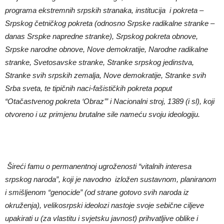
programa ekstremnih srpskih stranaka, institucija i pokreta –
Srpskog
č
etni
č
kog pokreta (odnosno Srpske radikalne stranke –
danas Srspke napredne stranke), Srpskog pokreta obnove,
Srpske narodne obnove, Nove demokratije, Narodne radikalne
stranke, Svetosavske stranke, Stranke srpskog jedinstva,
Stranke svih srpskih zemalja, Nove demokratije, Stranke svih
Srba sveta, te tipi
č
nih naci-fašisti
č
kih pokreta poput
“Ota
č
astvenog pokreta ‘Obraz’” i Nacionalni stroj, 1389 (i sl), koji
otvoreno i uz primjenu brutalne sile name
ć
u svoju ideologiju.
Šire
ć
i famu o permanentnoj ugroženosti “vitalnih interesa
srpskog naroda”, koji je navodno izložen sustavnom, planiranom
i smišljenom “genocide” (od strane gotovo svih naroda iz
okruženja), velikosrpski ideolozi nastoje svoje sebi
č
ne ciljeve
upakirati u (za vlastitu i svjetsku javnost) prihvatljive oblike i