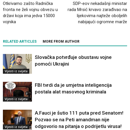
Otkrivamo zašto Radnička
SDP-eov nekadašnji ministar
fronta ne želi vojnu obvezu u
rada Mrsić krvavo zarađivao na
državi koja ima jedva 15000
lijekovima najteže oboljelih
vojnika
nabijajući ogromne marže
RELATED ARTICLES
MORE FROM AUTHOR
Slovačka potvrđuje obustavu vojne
pomoći Ukrajini
Vijesti iz svijeta
FBI tvrdi da je umjetna inteligencija
postala alat masovnog kriminala
Vijesti iz svijeta
A.Fauci je šutio 111 puta pred Senatom!
Pozvao se na Peti amandman nije
odgovorio na pitanja o podrijetlu virusa!
Vijesti iz svijeta