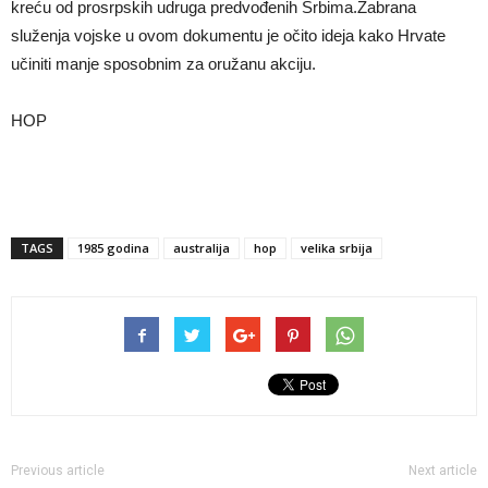
kreću od prosrpskih udruga predvođenih Srbima.Zabrana
služenja vojske u ovom dokumentu je očito ideja kako Hrvate
učiniti manje sposobnim za oružanu akciju.
HOP
TAGS
1985 godina
australija
hop
velika srbija
Previous article
Next article