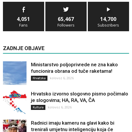
4,051
65,467
14,700
Fans
Followers
Subscribers
ZADNJE OBJAVE
Ministarstvo poljoprivrede ne zna kako
funcionira obrana od tuče raketama!
kolovoz 6, 2026
Hrvatska
Hrvatsko izvorno slogovno pismo počimalo
je slogovima; HA, RA, VA, ČA
kolovoz 6, 2026
Kultura
Radnici imaju kameru na glavi kako bi
trenirali umjetnu inteligenciju koja će