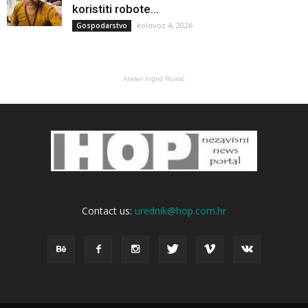
koristiti robote...
kolovoz 4, 2026
Gospodarstvo
Atelier Ingrid Runtić
Contact us:
urednik@hop.com.hr