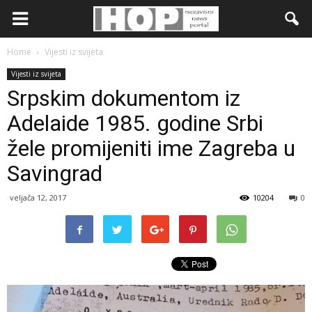
Home
Vijesti iz svijeta
Vijesti iz svijeta
Srpskim dokumentom iz
Adelaide 1985. godine Srbi
žele promijeniti ime Zagreba u
Savingrad
veljača 12, 2017
10204
0