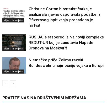
Christine Cotton biostatističarka je
analizirala i javno osporavala podatke iz
Pfizerovog ispitivanja-pronađena je
Vijesti iz svijeta
mrtva!
RUSIJA je rasporedila Najnoviji kompleks
REDUT-UR koji je zaustavio Napade
Dronova na Moskvu?!
Vijesti iz svijeta
Njemačke priče:Želimo razviti
Bundeswehr u najmoćniju vojsku u Europi
Vijesti iz svijeta
PRATITE NAS NA DRUŠTVENIM MREŽAMA