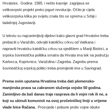
Hrvatske. Godina 1985. i nešto kasnije zagrijava se
velikosrpski projekt preko jogurt revolucije. Očito je cijela
velikosrpska klika po svijetu znala što se sprema u Srbiji i
tadašnjoj Jugoslaviji.
U tekstu su najzanimljiviji dijelovi kako glavni grad Hrvatske treba
prebaciti u Varaždin, odvojiti katoličku crkvu od Vatikana i
napraviti hrvatsku katoličku crkvu sa sjedištem u Mariji Bistrici, a
srpska šovinistička politika smatra da Hrvata ima tek na području
Karlovca, Koprivnice, Varaždina i Zagreba. Zagrebu prema
šovinističkoj srpskoj politici treba promijeniti ime u Savingrad.
Prema ovim uputama Hrvatima treba dati plemensko-
manjinska prava sa zabranom služenja vojske 50 godina.
Zanimljivo da baš danas traje rasprava da li vojni rok ili ne, a
koji su ukinuli komunisti na ovoj pročetničkoj liniji u vrijeme
vlade Ivice Račana.
Prosvjede i pobune protiv vojne obuke