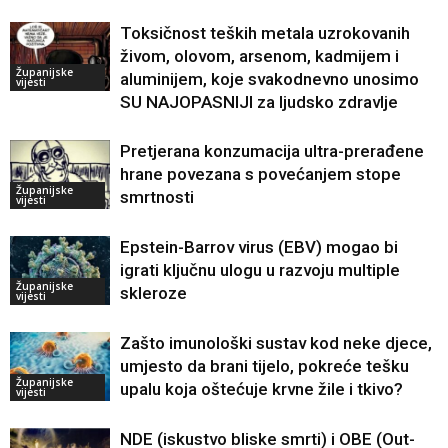
Toksičnost teških metala uzrokovanih
živom, olovom, arsenom, kadmijem i
Županijske
aluminijem, koje svakodnevno unosimo
vijesti
SU NAJOPASNIJI za ljudsko zdravlje
Pretjerana konzumacija ultra-prerađene
hrane povezana s povećanjem stope
Županijske
smrtnosti
vijesti
Epstein-Barrov virus (EBV) mogao bi
igrati ključnu ulogu u razvoju multiple
Županijske
skleroze
vijesti
Zašto imunološki sustav kod neke djece,
umjesto da brani tijelo, pokreće tešku
Županijske
upalu koja oštećuje krvne žile i tkivo?
vijesti
NDE (iskustvo bliske smrti) i OBE (Out-