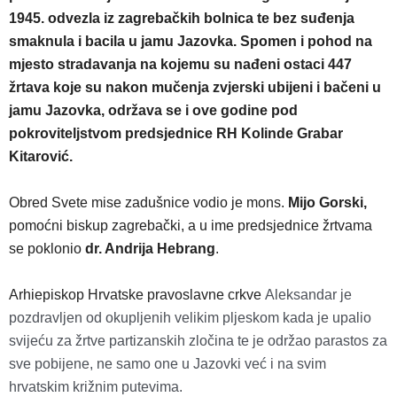
1945. odvezla iz zagrebačkih bolnica te bez suđenja
smaknula i bacila u jamu Jazovka. Spomen i pohod na
mjesto stradavanja na kojemu su nađeni ostaci 447
žrtava koje su nakon mučenja zvjerski ubijeni i bačeni u
jamu Jazovka, održava se i ove godine pod
pokroviteljstvom predsjednice RH Kolinde Grabar
Kitarović.
Obred Svete mise zadušnice vodio je mons.
Mijo Gorski,
pomoćni biskup zagrebački, a u ime predsjednice žrtvama
se poklonio
dr. Andrija Hebrang
.
Arhiepiskop Hrvatske pravoslavne crkve
Aleksandar je
pozdravljen od okupljenih velikim pljeskom kada je upalio
svijeću za žrtve partizanskih zločina te je održao parastos za
sve pobijene, ne samo one u Jazovki već i na svim
hrvatskim križnim putevima.