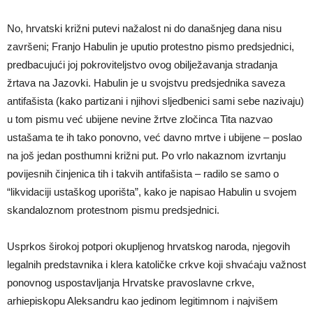
No, hrvatski križni putevi nažalost ni do današnjeg dana nisu
završeni; Franjo Habulin je uputio protestno pismo predsjednici,
predbacujući joj pokroviteljstvo ovog obilježavanja stradanja
žrtava na Jazovki. Habulin je u svojstvu predsjednika saveza
antifašista (kako partizani i njihovi sljedbenici sami sebe nazivaju)
u tom pismu već ubijene nevine žrtve zločinca Tita nazvao
ustašama te ih tako ponovno, već davno mrtve i ubijene – poslao
na još jedan posthumni križni put. Po vrlo nakaznom izvrtanju
povijesnih činjenica tih i takvih antifašista – radilo se samo o
“likvidaciji ustaškog uporišta”, kako je napisao Habulin u svojem
skandaloznom protestnom pismu predsjednici.
Usprkos širokoj potpori okupljenog hrvatskog naroda, njegovih
legalnih predstavnika i klera katoličke crkve koji shvaćaju važnost
ponovnog uspostavljanja Hrvatske pravoslavne crkve,
arhiepiskopu Aleksandru kao jedinom legitimnom i najvišem