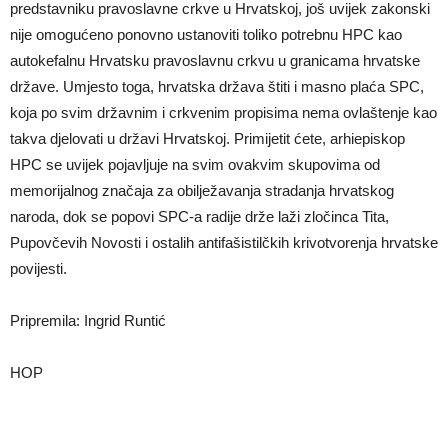
predstavniku pravoslavne crkve u Hrvatskoj, još uvijek zakonski
nije omogućeno ponovno ustanoviti toliko potrebnu HPC kao
autokefalnu Hrvatsku pravoslavnu crkvu u granicama hrvatske
države. Umjesto toga, hrvatska država štiti i masno plaća SPC,
koja po svim državnim i crkvenim propisima nema ovlaštenje kao
takva djelovati u državi Hrvatskoj. Primijetit ćete, arhiepiskop
HPC se uvijek pojavljuje na svim ovakvim skupovima od
memorijalnog značaja za obilježavanja stradanja hrvatskog
naroda, dok se popovi SPC-a radije drže laži zločinca Tita,
Pupovčevih Novosti i ostalih antifašistilčkih krivotvorenja hrvatske
povijesti.
Pripremila: Ingrid Runtić
HOP