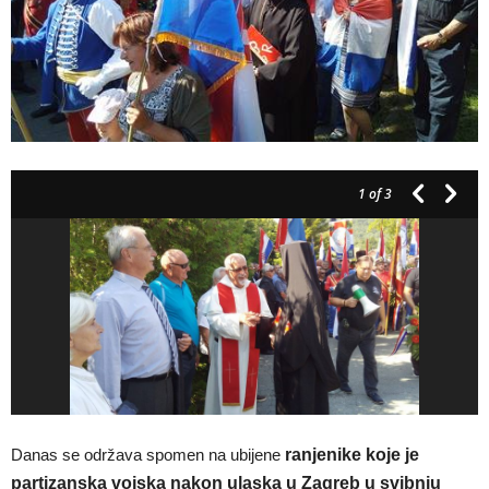
1
of 3
Danas se održava spomen na ubijene
ranjenike koje je
partizanska vojska nakon ulaska u Zagreb u svibnju