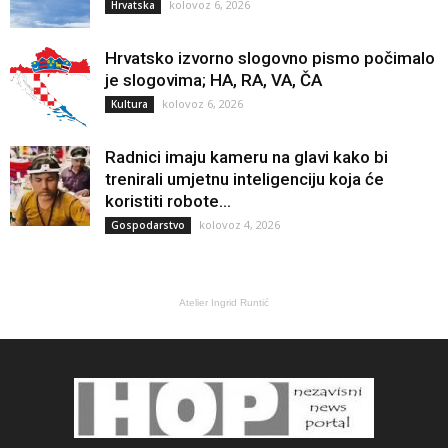
kolovoz 6, 2026
Hrvatska
Hrvatsko izvorno slogovno pismo počimalo
je slogovima; HA, RA, VA, ČA
kolovoz 6, 2026
Kultura
Radnici imaju kameru na glavi kako bi
trenirali umjetnu inteligenciju koja će
koristiti robote...
kolovoz 4, 2026
Gospodarstvo
Atelier Ingrid Runtić