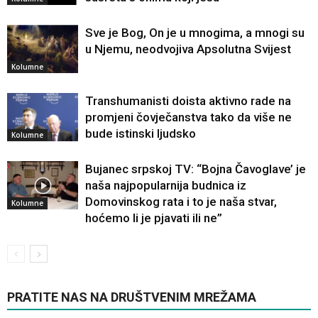
Sve je Bog, On je u mnogima, a mnogi su
u Njemu, neodvojiva Apsolutna Svijest
Kolumne
Transhumanisti doista aktivno rade na
promjeni čovječanstva tako da više ne
bude istinski ljudsko
Kolumne
Bujanec srpskoj TV: “Bojna Čavoglave’ je
naša najpopularnija budnica iz
Domovinskog rata i to je naša stvar,
Kolumne
hoćemo li je pjavati ili ne”
PRATITE NAS NA DRUŠTVENIM MREŽAMA