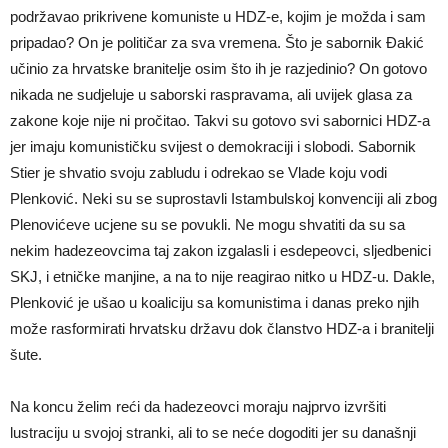
podržavao prikrivene komuniste u HDZ-e, kojim je možda i sam
pripadao? On je političar za sva vremena. Što je sabornik Đakić
učinio za hrvatske branitelje osim što ih je razjedinio? On gotovo
nikada ne sudjeluje u saborski raspravama, ali uvijek glasa za
zakone koje nije ni pročitao. Takvi su gotovo svi sabornici HDZ-a
jer imaju komunističku svijest o demokraciji i slobodi. Sabornik
Stier je shvatio svoju zabludu i odrekao se Vlade koju vodi
Plenković. Neki su se suprostavli Istambulskoj konvenciji ali zbog
Plenovićeve ucjene su se povukli. Ne mogu shvatiti da su sa
nekim hadezeovcima taj zakon izgalasli i esdepeovci, sljedbenici
SKJ, i etničke manjine, a na to nije reagirao nitko u HDZ-u. Dakle,
Plenković je ušao u koaliciju sa komunistima i danas preko njih
može rasformirati hrvatsku državu dok članstvo HDZ-a i branitelji
šute.
Na koncu želim reći da hadezeovci moraju najprvo izvršiti
lustraciju u svojoj stranki, ali to se neće dogoditi jer su današnji