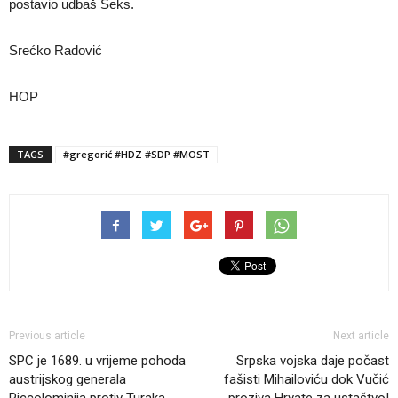
postavio udbaš Šeks.
Srećko Radović
HOP
TAGS
#gregorić #HDZ #SDP #MOST
Previous article
Next article
SPC je 1689. u vrijeme pohoda
Srpska vojska daje počast
austrijskog generala
fašisti Mihailoviću dok Vučić
Piccolominija protiv Turaka
proziva Hrvate za ustaštvo!