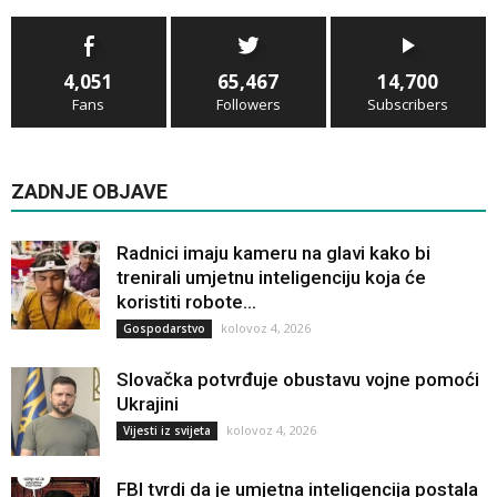
4,051
65,467
14,700
Fans
Followers
Subscribers
ZADNJE OBJAVE
Radnici imaju kameru na glavi kako bi
trenirali umjetnu inteligenciju koja će
koristiti robote...
kolovoz 4, 2026
Gospodarstvo
Slovačka potvrđuje obustavu vojne pomoći
Ukrajini
kolovoz 4, 2026
Vijesti iz svijeta
FBI tvrdi da je umjetna inteligencija postala