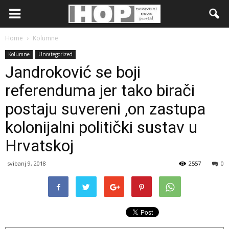
Home
Kolumne
Kolumne
Uncategorized
Jandroković se boji
referenduma jer tako birači
postaju suvereni ,on zastupa
kolonijalni politički sustav u
Hrvatskoj
svibanj 9, 2018
2557
0