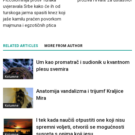
uvjeravala Srbe kako će ih od
turskoga jarma spasiti knez koji
jaše kamilu praćen povorkom
majmuna i egzotičnih ptica
RELATED ARTICLES
MORE FROM AUTHOR
Um kao promatrač i sudionik u kvantnom
plesu svemira
Kolumne
Anatomija vandalizma i trijumf Kraljice
Mira
Kolumne
I tek kada naučiš otpustiti one koji nisu
spremni voljeti, otvoriš se mogućnosti
susreta s onima koji jesu
Kolumne