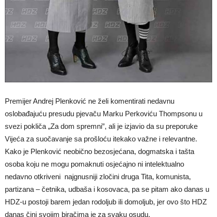
Premijer Andrej Plenković ne želi komentirati nedavnu
oslobađajuću presudu pjevaču Marku Perkoviću Thompsonu u
svezi pokliča „Za dom spremni”, ali je izjavio da su preporuke
Vijeća za suočavanje sa prošloću itekako važne i relevantne.
Kako je Plenković neobično bezosjećana, dogmatska i tašta
osoba koju ne mogu pomaknuti osjećajno ni intelektualno
nedavno otkriveni najgnusniji zločini druga Tita, komunista,
partizana – četnika, udbaša i kosovaca, pa se pitam ako danas u
HDZ-u postoji barem jedan rodoljub ili domoljub, jer ovo što HDZ
danas čini svojim biračima je za svaku osudu.