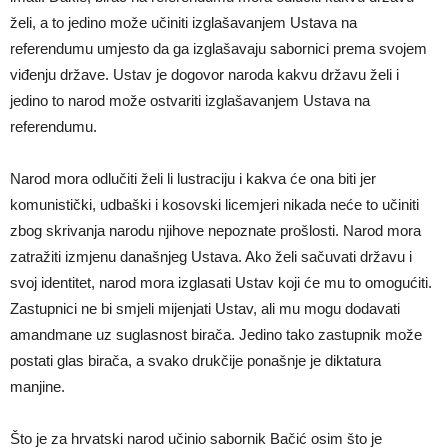
želi, a to jedino može učiniti izglašavanjem Ustava na
referendumu umjesto da ga izglašavaju sabornici prema svojem
viđenju države. Ustav je dogovor naroda kakvu državu želi i
jedino to narod može ostvariti izglašavanjem Ustava na
referendumu.
Narod mora odlučiti želi li lustraciju i kakva će ona biti jer
komunistički, udbaški i kosovski licemjeri nikada neće to učiniti
zbog skrivanja narodu njihove nepoznate prošlosti. Narod mora
zatražiti izmjenu današnjeg Ustava. Ako želi sačuvati državu i
svoj identitet, narod mora izglasati Ustav koji će mu to omogućiti.
Zastupnici ne bi smjeli mijenjati Ustav, ali mu mogu dodavati
amandmane uz suglasnost birača. Jedino tako zastupnik može
postati glas birača, a svako drukčije ponašnje je diktatura
manjine.
Što je za hrvatski narod učinio sabornik Bačić osim što je