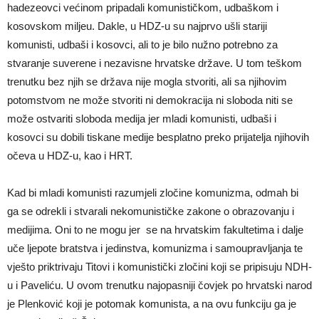
hadezeovci većinom pripadali komunističkom, udbaškom i
kosovskom miljeu. Dakle, u HDZ-u su najprvo ušli stariji
komunisti, udbaši i kosovci, ali to je bilo nužno potrebno za
stvaranje suverene i nezavisne hrvatske države. U tom teškom
trenutku bez njih se država nije mogla stvoriti, ali sa njihovim
potomstvom ne može stvoriti ni demokracija ni sloboda niti se
može ostvariti sloboda medija jer mladi komunisti, udbaši i
kosovci su dobili tiskane medije besplatno preko prijatelja njihovih
očeva u HDZ-u, kao i HRT.
Kad bi mladi komunisti razumjeli zločine komunizma, odmah bi
ga se odrekli i stvarali nekomunističke zakone o obrazovanju i
medijima. Oni to ne mogu jer se na hrvatskim fakultetima i dalje
uče ljepote bratstva i jedinstva, komunizma i samoupravljanja te
vješto priktrivaju Titovi i komunistički zločini koji se pripisuju NDH-
u i Paveliću. U ovom trenutku najopasniji čovjek po hrvatski narod
je Plenković koji je potomak komunista, a na ovu funkciju ga je