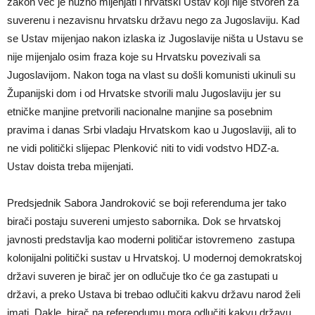
zakon već je nužno mijenjati i hrvatski Ustav koji nije stvoren za
suverenu i nezavisnu hrvatsku državu nego za Jugoslaviju. Kad
se Ustav mijenjao nakon izlaska iz Jugoslavije ništa u Ustavu se
nije mijenjalo osim fraza koje su Hrvatsku povezivali sa
Jugoslavijom. Nakon toga na vlast su došli komunisti ukinuli su
Županijski dom i od Hrvatske stvorili malu Jugoslaviju jer su
etničke manjine pretvorili nacionalne manjine sa posebnim
pravima i danas Srbi vladaju Hrvatskom kao u Jugoslaviji, ali to
ne vidi politički slijepac Plenković niti to vidi vodstvo HDZ-a.
Ustav doista treba mijenjati.
Predsjednik Sabora Jandroković se boji referenduma jer tako
birači postaju suvereni umjesto sabornika. Dok se hrvatskoj
javnosti predstavlja kao moderni političar istovremeno zastupa
kolonijalni politički sustav u Hrvatskoj. U modernoj demokratskoj
državi suveren je birač jer on odlučuje tko će ga zastupati u
državi, a preko Ustava bi trebao odlučiti kakvu državu narod želi
imati. Dakle, birač na referendumu mora odlučiti kakvu državu