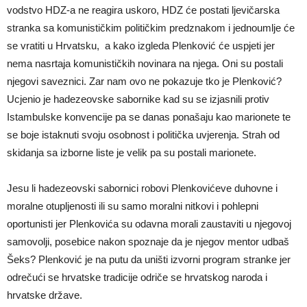
vodstvo HDZ-a ne reagira uskoro, HDZ će postati ljevičarska
stranka sa komunističkim političkim predznakom i jednoumlje će
se vratiti u Hrvatsku, a kako izgleda Plenković će uspjeti jer
nema nasrtaja komunističkih novinara na njega. Oni su postali
njegovi saveznici. Zar nam ovo ne pokazuje tko je Plenković?
Ucjenio je hadezeovske sabornike kad su se izjasnili protiv
Istambulske konvencije pa se danas ponašaju kao marionete te
se boje istaknuti svoju osobnost i politička uvjerenja. Strah od
skidanja sa izborne liste je velik pa su postali marionete.
Jesu li hadezeovski sabornici robovi Plenkovićeve duhovne i
moralne otupljenosti ili su samo moralni nitkovi i pohlepni
oportunisti jer Plenkovića su odavna morali zaustaviti u njegovoj
samovolji, posebice nakon spoznaje da je njegov mentor udbaš
Šeks? Plenković je na putu da uništi izvorni program stranke jer
odrečući se hrvatske tradicije odriče se hrvatskog naroda i
hrvatske države.