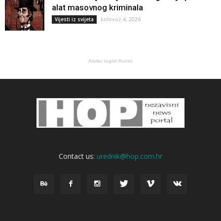
alat masovnog kriminala
kolovoz 4, 2026
Vijesti iz svijeta
Atelier Ingrid Runtić
Contact us:
urednik@hop.com.hr