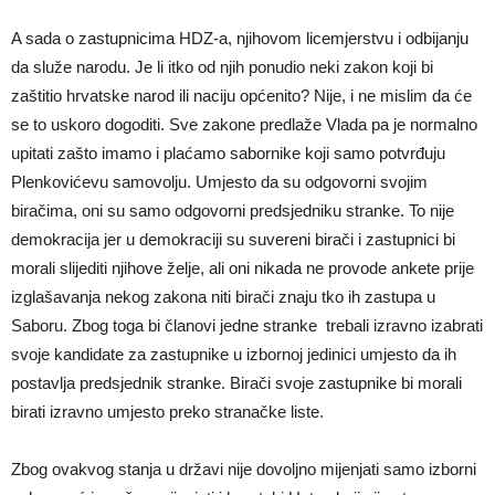
A sada o zastupnicima HDZ-a, njihovom licemjerstvu i odbijanju
da služe narodu. Je li itko od njih ponudio neki zakon koji bi
zaštitio hrvatske narod ili naciju općenito? Nije, i ne mislim da će
se to uskoro dogoditi. Sve zakone predlaže Vlada pa je normalno
upitati zašto imamo i plaćamo sabornike koji samo potvrđuju
Plenkovićevu samovolju. Umjesto da su odgovorni svojim
biračima, oni su samo odgovorni predsjedniku stranke. To nije
demokracija jer u demokraciji su suvereni birači i zastupnici bi
morali slijediti njihove želje, ali oni nikada ne provode ankete prije
izglašavanja nekog zakona niti birači znaju tko ih zastupa u
Saboru. Zbog toga bi članovi jedne stranke trebali izravno izabrati
svoje kandidate za zastupnike u izbornoj jedinici umjesto da ih
postavlja predsjednik stranke. Birači svoje zastupnike bi morali
birati izravno umjesto preko stranačke liste.
Zbog ovakvog stanja u državi nije dovoljno mijenjati samo izborni