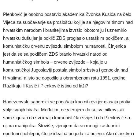
Plenković je osobno postavio akademika Zvonka Kusića na čelo
Vijeća za suočavanje sa prošlošću koji je sa njegovim timom nad
hrvatskim narodom i braniteljima izvršio lobotomiju i uznemirio
hrvatsku dušu jer je poklič ZDS proglasio ustaškim pokličem, a
komunističku crvenu zvijezdu simbolom humanosti. Činjenica
jest da se sa pokličem ZDS branio hrvatski narod od
humanističkog simbola – crvene zvijezde – koja je u
komunstičkoj Jugoslaviji postala simbol srbstva i genocida nad
Hrvatima, a isto se dogodilo u obrambenom ratu 1991. godine.
Razlikuju li Kusić i Plenković istinu od laži?
Hadezeovski sabornici se ponašaju kao nitkovi jer glasaju protiv
volje svojih birača. Međutim, ne vjerujem da su svi nitkovi, ali
sam siguran da svi imaju komunističku svijest i da Plenković sa
njima manipulira. Štoviše, vjerujem da su mnogi zastupnici
oportuni i pohlepni, što je idealna prigoda za ucjenu. Ako članstvo i