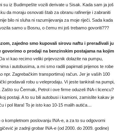
 Oni su iz Budimpešte vozili derivate u Sisak. Kada sam ja još
ku da moraju osnovati štab za obranu rafinerije i zabraniti
 nije bilo ni sluha ni razumijevanja za moje riječi. Sada kada
 izvozila samo u Bosnu, o čemu mi još trebamo govoriti???
nzom, zajedno smo kupovali sirovu naftu i prerađivali ju
 ne govorimo o prodaji na benzinskim postajama na kojim
 Da vi kao recimo veliki prijevoznik dolazite na pumpu,
ima i autobusima, a mi smo radili papirnati prijenos te robe
kao npr. Zagrebačkim transportima) račun. Jer je vaših 100
i prodavali robu u veleprodaju. Vi jeste tankirali na pumpi,
a. Zašto su Čermak, Petrol i ove firme oduzeli INA-i licencu?
j postaji. A to su bili autobusi i kamioni, zamislite kakav je
 i pol litara! To je isto kao 10-15 malih autića…
 o kompletnom poslovanju INA-e, a za to su odgovorni
ragičević je zadnji grobar INA-e (od 2000. do 2009. godine)