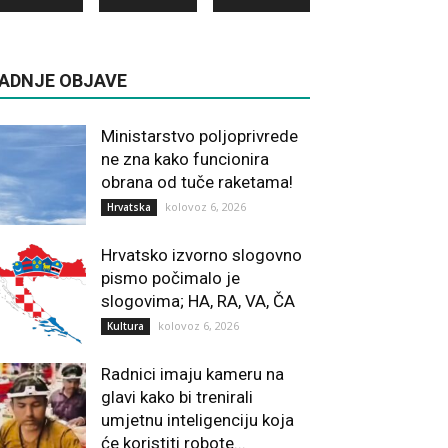
ADNJE OBJAVE
Ministarstvo poljoprivrede
ne zna kako funcionira
obrana od tuče raketama!
kolovoz 6, 2026
Hrvatska
Hrvatsko izvorno slogovno
pismo počimalo je
slogovima; HA, RA, VA, ČA
kolovoz 6, 2026
Kultura
Radnici imaju kameru na
glavi kako bi trenirali
umjetnu inteligenciju koja
će koristiti robote...