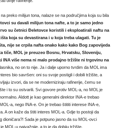
i dvije rafinerije.
na preko milijun tona, nalaze se na područjima koja su bila
tovci su davali milijun tona nafte, a to je samo jedno
vo su četnici Đeletovce koristili i eksploatirali naftu na
išta koja su devastirana i u koja treba ulagati. Tu je
šta, nije se crpila nafta onako kako kako Bog zapovijeda
išta tiče, MOL je preuzeo Bosnu, Hrvatsku, Sloveniju,
čki INA više nema ni malo prodajno tržište ni trgovinu na
snika, no on to nije. Ja i dalje uporno tvrdim da MOL ima
eres bio savršen: oni su svoje postigli i dobili tržište, a
ljaju izvori, da se ne moderniziraju rafinerije, čemu se
ište i to su ostvarili. Svi govore protiv MOL-a, no MOL je
ormalno. Aldott je kao generalni direktor INA-e trebao
 MOL-a, nego INA-e. On je trebao štititi interese INA-e,
a. A on kaže da štiti interes MOL-a. Gdje to postoji da
dnog dioničara?! Sada je potpuno jasno da su MOL-ovci
je MOL-u najvažnije, a to je da dobiju tržište.