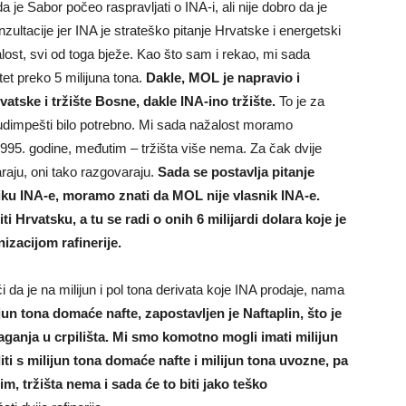
a je Sabor počeo raspravljati o INA-i, ali nije dobro da je
nzultacije jer INA je strateško pitanje Hrvatske i energetski
lost, svi od toga bježe. Kao što sam i rekao, mi sada
tet preko 5 milijuna tona.
Dakle, MOL je napravio i
rvatske i tržište Bosne, dakle INA-ino tržište.
To je za
Budimpešti bilo potrebno. Mi sada nažalost moramo
995. godine, međutim – tržišta više nema. Za čak dvije
araju, oni tako razgovaraju.
Sada se postavlja pitanje
ku INA-e, moramo znati da MOL nije vlasnik INA-e.
 Hrvatsku, a tu se radi o onih 6 milijardi dolara koje je
izacijom rafinerije.
da je na milijun i pol tona derivata koje INA prodaje, nama
jun tona domaće nafte, zapostavljen je Naftaplin, što je
aganja u crpilišta.
Mi smo komotno mogli imati milijun
ti s milijun tona domaće nafte i milijun tona uvozne, pa
m, tržišta nema i sada će to biti jako teško