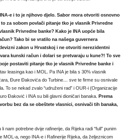
INA-e i to je njihovo djelo. Sabor mora otvoriti osnovno
o to za sobom povlači pitanje tko je vlasnik Privredne
 vlasnik Privredne banke? Kako je INA uopće bila
račun? Tako bi se vratilo na našega guvernera
evizni zakon u Hrvatskoj i ne otvoriti nerezidentni
vara kunski račun i dolari se pretvaraju u kune?! To sve
oje postaviti pitanje tko je vlasnik Privredne banke i
stav leasinga kao i MOL. Pa INA je bila s 30% vlasnik
čara, Đure Đakovića do Turbine… sve te firme su osnivale
da. To se nekad zvalo “udruženi rad” i OUR-i (Organizacije
ro Đaković i INA su bili glavni dioničari banaka.
Prema
vorbu bez da se obeštete vlasnici, osnivači tih banaka,
i nam potrebne dvije rafinerije, da Rijeka radi “full” punim
e MOL-a, nego INA-e i Rafinerije Rijeka, da željeznicom