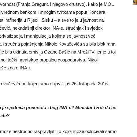
govornost (Franjo Gregurić i njegovo društvo), kako je MOL
Privrednom bankom i mnogim tvrtkama poput Končara i
 rafinerija u Rijeci i Sisku – a sve to je u javnost na
vić, nekadašnji direktor INA-e, stručnjak i svjedok
privatizacija i manipulacija kojima se javnost već
 i stručna pojašnjenja Nikole Kovačevića su bila blokirana
e bila ukinuta emisija Ozane Bašić na MrežiTV, jer je u toj
ljučnoj točki hrvatskog propalog gospodarstva. Nikoli
više zna o INA-i.
ovačevićem, kojeg smo objavili još 26. listopada 2016.
je sjednica prekinuta zbog INA-e? Ministar tvrdi da će
čite?
 može nestručno raspravljati i o kojoj može odlučivati samo