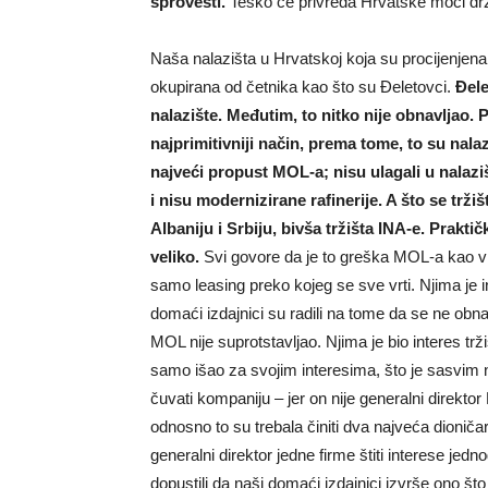
sprovesti.
Teško će privreda Hrvatske moći držat
Naša nalazišta u Hrvatskoj koja su procijenjena 
okupirana od četnika kao što su Đeletovci.
Đele
nalazište. Međutim, to nitko nije obnavljao. Pr
najprimitivniji način, prema tome, to su nalaz
najveći propust MOL-a; nisu ulagali u nalazi
i nisu modernizirane rafinerije. A što se trž
Albaniju i Srbiju, bivša tržišta INA-e. Prakti
veliko.
Svi govore da je to greška MOL-a kao vla
samo leasing preko kojeg se sve vrti. Njima je int
domaći izdajnici su radili na tome da se ne obnav
MOL nije suprotstavljao. Njima je bio interes trž
samo išao za svojim interesima, što je sasvim n
čuvati kompaniju – jer on nije generalni direktor
odnosno to su trebala činiti dva najveća dioničar
generalni direktor jedne firme štiti interese je
dopustili da naši domaći izdajnici izvrše ono što 