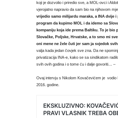
koji je dozvolio i priredio sve, a MOL-ovci i Aldo
vjerojatno napravio da sam bio na njihovom mj
vrijedio samo milijardu maraka, a INA dvije 
program da kupimo MOL i da idemo sa Slovaci
kompaniju koja ide prema Baltiku. To je bio p
Slovačke, Poljske, Hrvatske, a to smo mi sv
oni mene ne žele čuti jer sam ja svjedok svih
valja kada jedan čovjek sve zna. Da ne spomin
privatizacija INA-e, kako se sa sindikatom rad
svih ovih godina i o tome ću i dalje govoriti… –
Ovaj intervju s Nikolom Kovačevićem je vodio I
2016. godine.