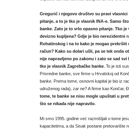
Gregurić i njegovo društvo su pravi vlasnici 
pitanje, a to je tko je vlasnik INA-e. Samo št
banke. Zato je to vrlo opasno pitanje.
Tko je
devizno kupljena? Gdje je bio nerezidentni 
Rohatinskog i na to kako je mogao prekršiti d
račun? Kako su dolari ušli, pa se tek onda ot
nije napravljeno po zakonu i zato se sad svi b
tko je vlasnik Zagrebačke banke.
To je isti su
Privredne banke, sve firme u Hrvatskoj od Kon
banke. Prema tome, osnovni kapital je bio iz ra
udruženog rada), zar ne? A firme kao Končar, Đu
tome, te banke se nisu mogle upuštati u pret
što se nikada nije napravilo.
Mi smo 1995. godine već razmišljali o tome jesu l
kapacitetima, a da Sisak postane pretovarište n