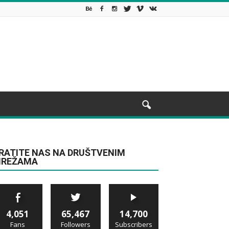
RATITE NAS NA DRUŠTVENIM
REŽAMA
4,051
65,467
14,700
Fans
Followers
Subscribers