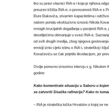
tko su pravi vlasnici INA-e i koja je njihova od
preuzeo tržišta INA-e, o povezanosti INA-e s 
Đure Đakovića, stvarnim kapacitetima i održivosti
našem portalu ekskluzivno iznosio Nikola Kovače
mnogih krucijalnih događanja u povijesti INA-e, 
desetljećima obmanjuje u svezi INA-e. Saznanja
od svih drugih medija, zbog njegova gostovanja j
emisiji iznio cijelu istinu o INA-i, strateškoj i k
Kovačeviću se čak prijetilo likvidacijom, jer pre
Ovdje ponovno iznosimo intervju s g. Nikolom K
godine:
Kako komentirate situaciju u Saboru u kojem 
se zatvoriti Sisačka rafinerija? Kako to tuma
– INA je strateška točka Hrvatske o kojoj se ne