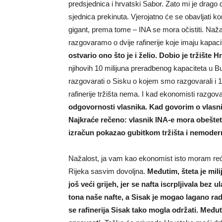
predsjednica i hrvatski Sabor. Zato mi je drago d
sjednica prekinuta. Vjerojatno će se obavljati ko
gigant, prema tome – INA se mora očistiti. Naža
razgovaramo o dvije rafinerije koje imaju kapaci
ostvario ono što je i želio. Dobio je tržište H
njihovih 10 milijuna preradbenog kapaciteta u 
razgovarati o Sisku o kojem smo razgovarali i 1
rafinerije tržišta nema. I kad ekonomisti razgov
odgovornosti vlasnika. Kad govorim o vlasni
Najkraće rečeno: vlasnik INA-e mora obeštetiti
izračun pokazao gubitkom tržišta i nemodern
Nažalost, ja vam kao ekonomist isto moram reći 
Rijeka sasvim dovoljna.
Međutim, šteta je mili
još veći grijeh, jer se nafta iscrpljivala bez ul
tona naše nafte, a Sisak je mogao lagano radi
se rafinerija Sisak tako mogla održati. Međuti