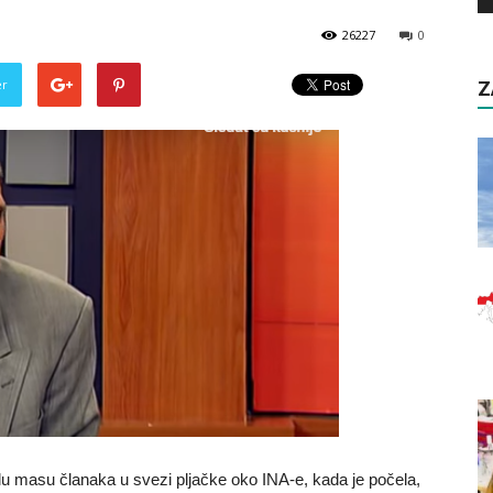
26227
0
er
Z
lu masu članaka u svezi pljačke oko INA-e, kada je počela,