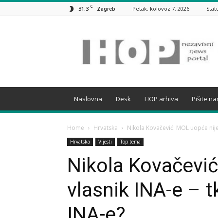
C
31.3
Petak, kolovoz 7, 2026
Stat
Zagreb
HOP
Naslovna
Desk
HOP arhiva
Pišite n
Home
Hrvatska
Nikola Kovačević: MOL uopće nije 
Hrvatska
Vijesti
Top tema
Nikola Kovačević
vlasnik INA-e – 
INA-e?