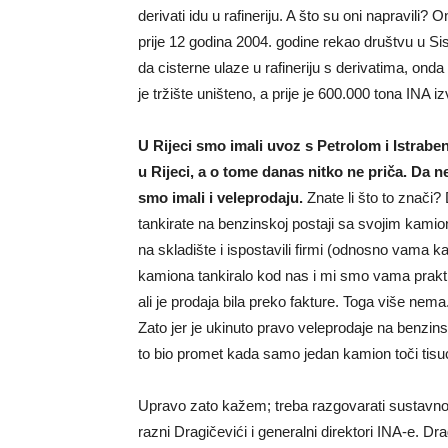
derivati idu u rafineriju. A što su oni napravili?
prije 12 godina 2004. godine rekao društvu u Sis
da cisterne ulaze u rafineriju s derivatima, onda
je tržište uništeno, a prije je 600.000 tona INA
U Rijeci smo imali uvoz s Petrolom i Istrabe
u Rijeci, a o tome danas nitko ne priča. Da
smo imali i veleprodaju.
Znate li što to znači?
tankirate na benzinskoj postaji sa svojim kamion
na skladište i ispostavili firmi (odnosno vama 
kamiona tankiralo kod nas i mi smo vama praktičk
ali je prodaja bila preko fakture. Toga više nem
Zato jer je ukinuto pravo veleprodaje na benzinsko
to bio promet kada samo jedan kamion toči tisuću
Upravo zato kažem; treba razgovarati sustavno
razni Dragičevići i generalni direktori INA-e. D