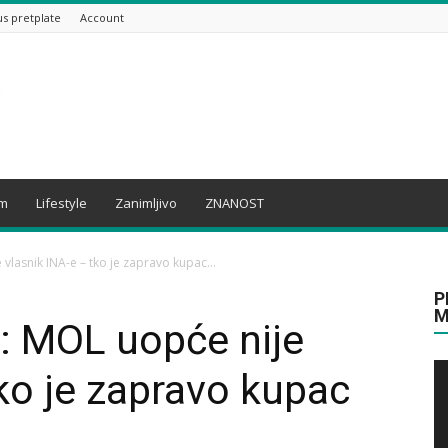
us pretplate
Account
am
Lifestyle
Zanimljivo
ZNANOST
vlasnik INA-e – tko je zapravo kupac...
P
M
: MOL uopće nije
tko je zapravo kupac