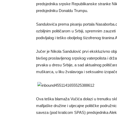
predsjednika srpske Republikanske stranke Nik
predsjedniku Donaldu Trumpu.
Sandulovića prema pisanju portala Nasaborba.co
ozbiljnim političarom u Srbiji, spremnim zauzeti
podivljalog i teško oboljelog šizofrenog tiranina
Jučer je Nikola Sandulović prvi ekskluzivno ob
bivšeg proslavljenog srpskog vaterpolista i drž
prvaka u dresu Srbije, a sad aktualnog političara
muškarca, u liku žvalavoga i seksualno izopač
Ova teška blamaža Vučića dolazi u trenutku sk
mafijaške družine i utjecajne političke podružn
saveza (pod kraticom SPAS) predsjednika Aleks