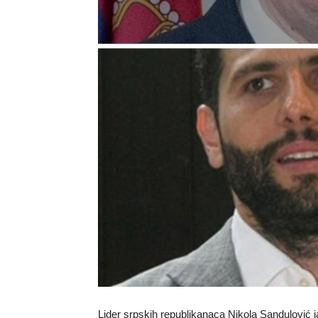
Lider srpskih republikanaca Nikola Sandulović j