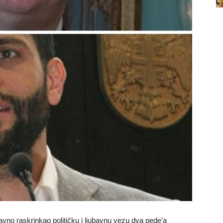
avno raskrinkao političku i ljubavnu vezu dva pede’a