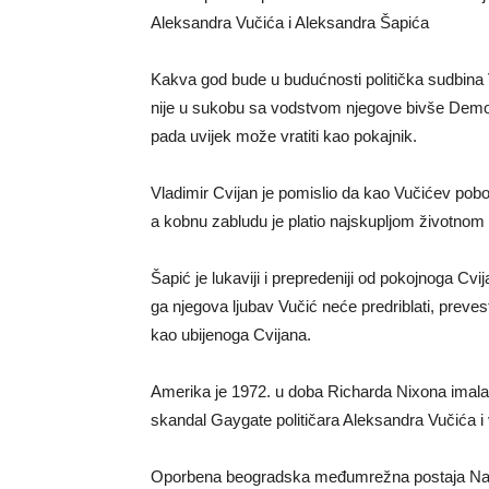
Aleksandra Vučića i Aleksandra Šapića
Kakva god bude u budućnosti politička sudbina Vu
nije u sukobu sa vodstvom njegove bivše Demok
pada uvijek može vratiti kao pokajnik.
Vladimir Cvijan je pomislio da kao Vučićev pobo
a kobnu zabludu je platio najskupljom životnom
Šapić je lukaviji i prepredeniji od pokojnoga Cvij
ga njegova ljubav Vučić neće predriblati, preve
kao ubijenoga Cvijana.
Amerika je 1972. u doba Richarda Nixona imala
skandal Gaygate političara Aleksandra Vučića i 
Oporbena beogradska međumrežna postaja Nasab