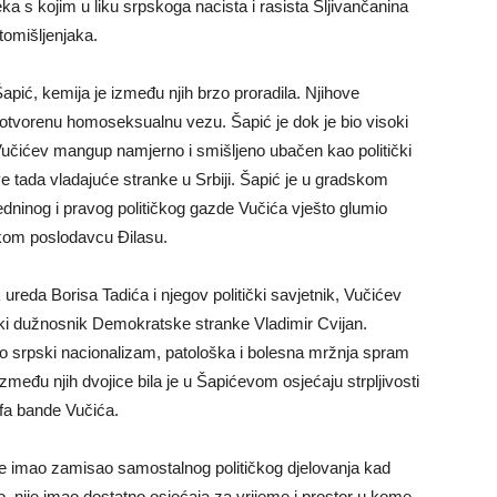
a s kojim u liku srpskoga nacista i rasista Šljivančanina
tomišljenjaka.
Šapić, kemija je između njih brzo proradila. Njihove
u otvorenu homoseksualnu vezu. Šapić je dok je bio visoki
 Vučićev mangup namjerno i smišljeno ubačen kao politički
 tada vladajuće stranke u Srbiji. Šapić je u gradskom
ninog i pravog političkog gazde Vučića vješto glumio
kom poslodavcu Đilasu.
 ureda Borisa Tadića i njegov politički savjetnik, Vučićev
isoki dužnosnik Demokratske stranke Vladimir Cvijan.
stao srpski nacionalizam, patološka i bolesna mržnja spram
zmeđu njih dvojice bila je u Šapićevom osjećaju strpljivosti
efa bande Vučića.
 je imao zamisao samostalnog političkog djelovanja kad
No, nije imao dostatno osjećaja za vrijeme i prostor u kome