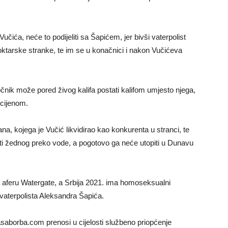
čića, neće to podijeliti sa Šapićem, jer bivši vaterpolist
tarske stranke, te im se u konačnici i nakon Vučićeva
čnik može pored živog kalifa postati kalifom umjesto njega,
 cijenom.
ana, kojega je Vučić likvidirao kao konkurenta u stranci, te
sti žednog preko vode, a pogotovo ga neće utopiti u Dunavu
 aferu Watergate, a Srbija 2021. ima homoseksualni
vaterpolista Aleksandra Šapića.
orba.com prenosi u cijelosti službeno priopćenje