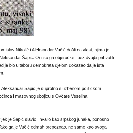
islav Nikolić i Aleksandar Vučić došli na vlast, njima je
leksandar Šapić. Oni su ga objeručke i bez dvojbi prihvatili
kad je bio u taboru demokrata djelom dokazao da je ista
em.
 Aleksandar Šapić je suprotno službenom političkom
zločinca i masovnog ubojicu s Ovčare Veselina
jek je Šapić slavio i hvalio kao srpskog junaka, ponosno
u. Tako ga je Vučić odmah prepoznao, ne samo kao svoga