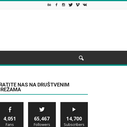
RATITE NAS NA DRUŠTVENIM
REŽAMA
4,051
65,467
14,700
Fans
Followers
Subscribers