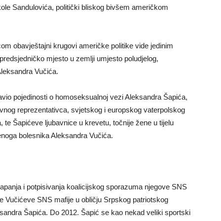
ole Sandulovića, politički bliskog bivšem američkom
m obavještajni krugovi američke politike vide jedinim
 predsjedničko mjesto u zemlji umjesto poludjelog,
 Aleksandra Vučića.
javio pojedinosti o homoseksualnoj vezi Aleksandra Šapića,
avnog reprezentativca, svjetskog i europskog vaterpolskog
, te Šapićeve ljubavnice u krevetu, točnije žene u tijelu
enoga bolesnika Aleksandra Vučića.
lapanja i potpisivanja koalicijskog sporazuma njegove SNS
ice Vučićeve SNS mafije u obličju Srpskog patriotskog
andra Šapića. Do 2012. Šapić se kao nekad veliki sportski