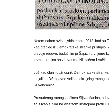
Netom nakon svibanjskih izbora 2012. kad su Tom
kao prebjeg iz Demokratske stranke pristupio i A
u svoje redove, budući im je Šapić i u vrijeme 
krvna skupina sa zlotvorima Nikolićem i Vučić
Još kao član i dužnosnik Demokratske stranke,
stajalištu DS-a javno veličao okrojelog ratnog 
Šljivančanina.
Presuđenog ratnog zločinca Šljivančanina, oduvi
se slikao s njim na vlastitom instagram profil