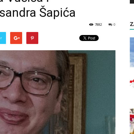
ksandra Šapića
Z
7882
0
er