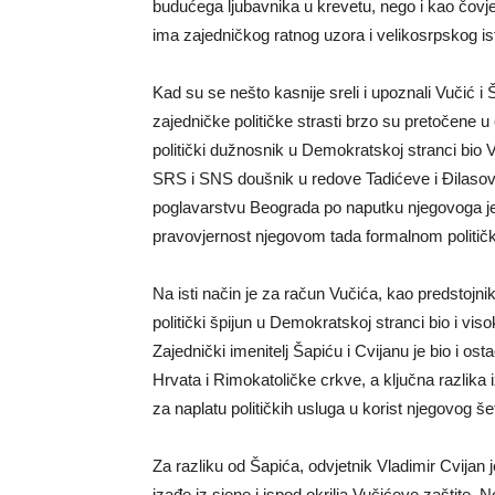
budućega ljubavnika u krevetu, nego i kao čovjek
ima zajedničkog ratnog uzora i velikosrpskog is
Kad su se nešto kasnije sreli i upoznali Vučić i 
zajedničke političke strasti brzo su pretočene 
politički dužnosnik u Demokratskoj stranci bio
SRS i SNS doušnik u redove Tadićeve i Đilasove
poglavarstvu Beograda po naputku njegovoga jed
pravovjernost njegovom tada formalnom politič
Na isti način je za račun Vučića, kao predstojnik
politički špijun u Demokratskoj stranci bio i v
Zajednički imenitelj Šapiću i Cvijanu je bio i o
Hrvata i Rimokatoličke crkve, a ključna razlika i
za naplatu političkih usluga u korist njegovog š
Za razliku od Šapića, odvjetnik Vladimir Cvijan
izađe iz sjene i ispod okrilja Vučićeve zaštite. 