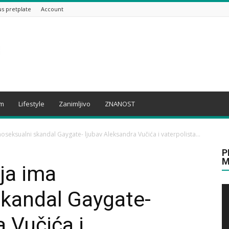
us pretplate
Account
am
Lifestyle
Zanimljivo
ZNANOST
oseksualni skandal Gaygate- ljubav Aleksandra Vučića i vaterpolista...
P
M
ija ima
kandal Gaygate-
 Vučića i