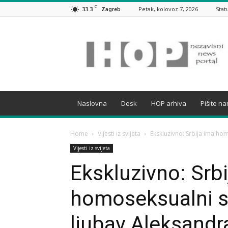
C
33.3
Petak, kolovoz 7, 2026
Stat
Zagreb
HOP
Naslovna
Desk
HOP arhiva
Pišite n
Home
Vijesti iz svijeta
Ekskluzivno: Srbija ima hom
Vijesti iz svijeta
Ekskluzivno: Srb
homoseksualni s
ljubav Aleksandra