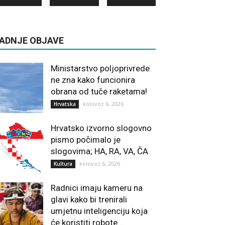
ADNJE OBJAVE
Ministarstvo poljoprivrede
ne zna kako funcionira
obrana od tuče raketama!
kolovoz 6, 2026
Hrvatska
Hrvatsko izvorno slogovno
pismo počimalo je
slogovima; HA, RA, VA, ČA
kolovoz 6, 2026
Kultura
Radnici imaju kameru na
glavi kako bi trenirali
umjetnu inteligenciju koja
će koristiti robote...