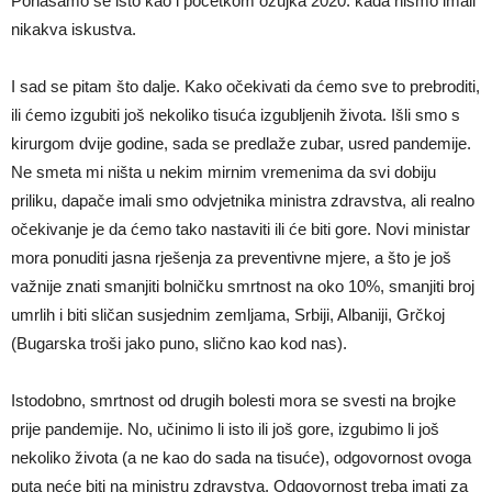
Ponašamo se isto kao i početkom ožujka 2020. kada nismo imali
nikakva iskustva.
I sad se pitam što dalje. Kako očekivati da ćemo sve to prebroditi,
ili ćemo izgubiti još nekoliko tisuća izgubljenih života. Išli smo s
kirurgom dvije godine, sada se predlaže zubar, usred pandemije.
Ne smeta mi ništa u nekim mirnim vremenima da svi dobiju
priliku, dapače imali smo odvjetnika ministra zdravstva, ali realno
očekivanje je da ćemo tako nastaviti ili će biti gore. Novi ministar
mora ponuditi jasna rješenja za preventivne mjere, a što je još
važnije znati smanjiti bolničku smrtnost na oko 10%, smanjiti broj
umrlih i biti sličan susjednim zemljama, Srbiji, Albaniji, Grčkoj
(Bugarska troši jako puno, slično kao kod nas).
Istodobno, smrtnost od drugih bolesti mora se svesti na brojke
prije pandemije. No, učinimo li isto ili još gore, izgubimo li još
nekoliko života (a ne kao do sada na tisuće), odgovornost ovoga
puta neće biti na ministru zdravstva. Odgovornost treba imati za