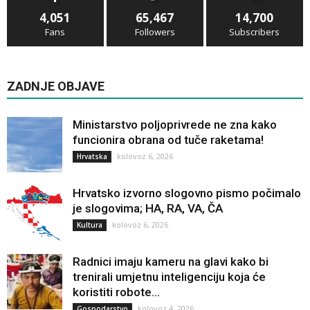
4,051
65,467
14,700
Fans
Followers
Subscribers
ZADNJE OBJAVE
Ministarstvo poljoprivrede ne zna kako
funcionira obrana od tuče raketama!
kolovoz 6, 2026
Hrvatska
Hrvatsko izvorno slogovno pismo počimalo
je slogovima; HA, RA, VA, ČA
kolovoz 6, 2026
Kultura
Radnici imaju kameru na glavi kako bi
trenirali umjetnu inteligenciju koja će
koristiti robote...
kolovoz 4, 2026
Gospodarstvo