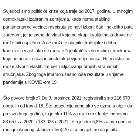
Svjedoci smo političke krize koja traje od 2017. godine. U mnogim
demokratski izabranim zemljama, kada nema stabilne
parlamentarne većine, raspisuju se novi izbori, čak i nekoliko puta
zaredom, jer je jasno da vlast koja ne okupi kvalitetne kadrove ne
može biti uspješna. A ne možete okupiti stručnjake i dobre
kadrove u vlasti ako se morate “cjenkati” s vrlo malim strankama
koje ne nose značajan postotak povjerenja birača. Ni ministar ne
može stvoriti vlastiti tim bez uključivanja brojnih stranačkih
stručnjaka. Zbog toga imamo užasno loše rezultate u vrijeme
pandemije s KOVID-om 19.
Što govore brojke? Do 3. prosinca 2021. registrirali smo 216.670
oboljelih od kovid-19. Što uopće nije puno ako se uzme u obzir da
prolazi druga godina, to je oko 11% za cijelo razdoblje, odnosno
83.657 za 2020. i 133.023 u 2021., što je oko 6,8% za ovu godinu
(od cjelokupnog stanovništvo). Ako se prisjetimo da je bila