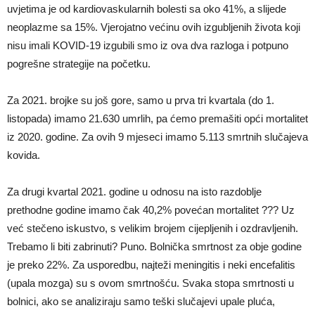
uvjetima je od kardiovaskularnih bolesti sa oko 41%, a slijede
neoplazme sa 15%. Vjerojatno većinu ovih izgubljenih života koji
nisu imali KOVID-19 izgubili smo iz ova dva razloga i potpuno
pogrešne strategije na početku.
Za 2021. brojke su još gore, samo u prva tri kvartala (do 1.
listopada) imamo 21.630 umrlih, pa ćemo premašiti opći mortalitet
iz 2020. godine. Za ovih 9 mjeseci imamo 5.113 smrtnih slučajeva
kovida.
Za drugi kvartal 2021. godine u odnosu na isto razdoblje
prethodne godine imamo čak 40,2% povećan mortalitet ??? Uz
već stečeno iskustvo, s velikim brojem cijepljenih i ozdravljenih.
Trebamo li biti zabrinuti? Puno. Bolnička smrtnost za obje godine
je preko 22%. Za usporedbu, najteži meningitis i neki encefalitis
(upala mozga) su s ovom smrtnošću. Svaka stopa smrtnosti u
bolnici, ako se analiziraju samo teški slučajevi upale pluća,