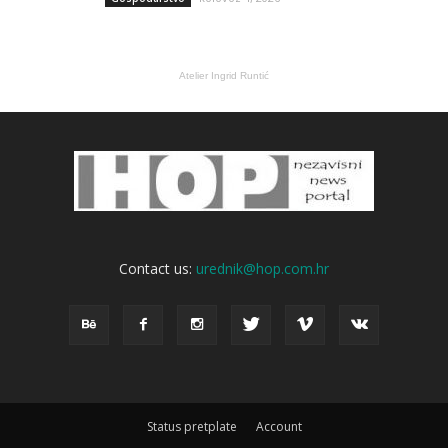
Atelier Ingrid Runtić
Contact us:
urednik@hop.com.hr
Status pretplate
Account