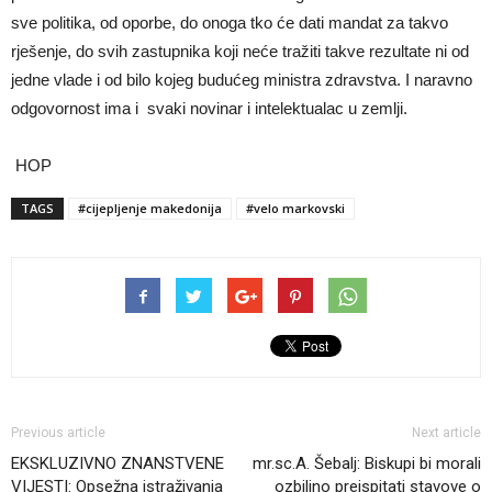
sve politika, od oporbe, do onoga tko će dati mandat za takvo
rješenje, do svih zastupnika koji neće tražiti takve rezultate ni od
jedne vlade i od bilo kojeg budućeg ministra zdravstva. I naravno
odgovornost ima i svaki novinar i intelektualac u zemlji.
HOP
TAGS
#cijepljenje makedonija
#velo markovski
Previous article
Next article
EKSKLUZIVNO ZNANSTVENE
mr.sc.A. Šebalj: Biskupi bi morali
VIJESTI: Opsežna istraživanja
ozbiljno preispitati stavove o