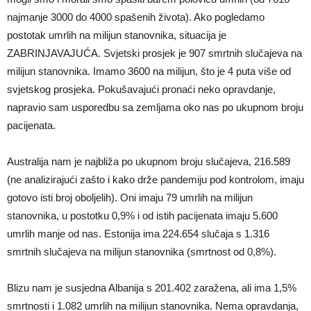
najmanje 3000 do 4000 spašenih života). Ako pogledamo
postotak umrlih na milijun stanovnika, situacija je
ZABRINJAVAJUĆA. Svjetski prosjek je 907 smrtnih slučajeva na
milijun stanovnika. Imamo 3600 na milijun, što je 4 puta više od
svjetskog prosjeka. Pokušavajući pronaći neko opravdanje,
napravio sam usporedbu sa zemljama oko nas po ukupnom broju
pacijenata.
Australija nam je najbliža po ukupnom broju slučajeva, 216.589
(ne analizirajući zašto i kako drže pandemiju pod kontrolom, imaju
gotovo isti broj oboljelih). Oni imaju 79 umrlih na milijun
stanovnika, u postotku 0,9% i od istih pacijenata imaju 5.600
umrlih manje od nas. Estonija ima 224.654 slučaja s 1.316
smrtnih slučajeva na milijun stanovnika (smrtnost od 0,8%).
Blizu nam je susjedna Albanija s 201.402 zaražena, ali ima 1,5%
smrtnosti i 1.082 umrlih na milijun stanovnika. Nema opravdanja,