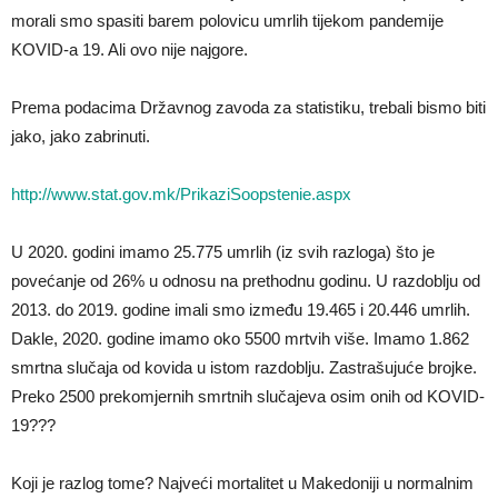
morali smo spasiti barem polovicu umrlih tijekom pandemije
KOVID-a 19. Ali ovo nije najgore.
Prema podacima Državnog zavoda za statistiku, trebali bismo biti
jako, jako zabrinuti.
http://www.stat.gov.mk/PrikaziSoopstenie.aspx
U 2020. godini imamo 25.775 umrlih (iz svih razloga) što je
povećanje od 26% u odnosu na prethodnu godinu. U razdoblju od
2013. do 2019. godine imali smo između 19.465 i 20.446 umrlih.
Dakle, 2020. godine imamo oko 5500 mrtvih više. Imamo 1.862
smrtna slučaja od kovida u istom razdoblju. Zastrašujuće brojke.
Preko 2500 prekomjernih smrtnih slučajeva osim onih od KOVID-
19???
Koji je razlog tome? Najveći mortalitet u Makedoniji u normalnim