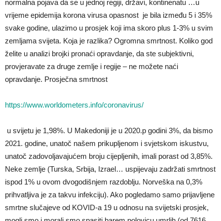
normalna pojava da se u jednoj regiji, državi, kontinenatu …u
vrijeme epidemija korona virusa opasnost je bila između 5 i 35%
svake godine, ulazimo u prosjek koji ima skoro plus 1-3% u svim
zemljama svijeta. Koja je razlika? Ogromna smrtnost. Koliko god
želite u analizi brojki pronaći opravdanje, da ste subjektivni,
provjeravate za druge zemlje i regije – ne možete naći
opravdanje. Prosječna smrtnost
https://www.worldometers.info/coronavirus/
u svijetu je 1,98%. U Makedoniji je u 2020.p godini 3%, da bismo
2021. godine, unatoč našem prikupljenom i svjetskom iskustvu,
unatoč zadovoljavajućem broju cijepljenih, imali porast od 3,85%.
Neke zemlje (Turska, Srbija, Izrael… uspijevaju zadržati smrtnost
ispod 1% u ovom dvogodišnjem razdoblju. Norveška na 0,3%
prihvatljiva je za takvu infekciju). Ako pogledamo samo prijavljene
smrtne slučajeve od KOVID-a 19 u odnosu na svijetski prosjek,
mogli smo i morali smo spasiti barem polovicu umrlih (od 7616