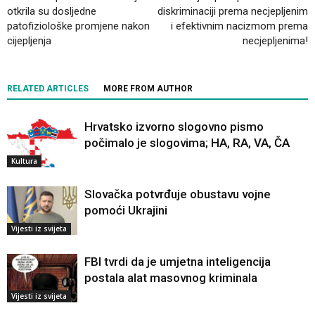
otkrila su dosljedne
diskriminaciji prema necjepljenim
patofiziološke promjene nakon
i efektivnim nacizmom prema
cijepljenja
necjepljenima!
RELATED ARTICLES
MORE FROM AUTHOR
Hrvatsko izvorno slogovno pismo
počimalo je slogovima; HA, RA, VA, ČA
Kultura
Slovačka potvrđuje obustavu vojne
pomoći Ukrajini
Vijesti iz svijeta
FBI tvrdi da je umjetna inteligencija
postala alat masovnog kriminala
Vijesti iz svijeta