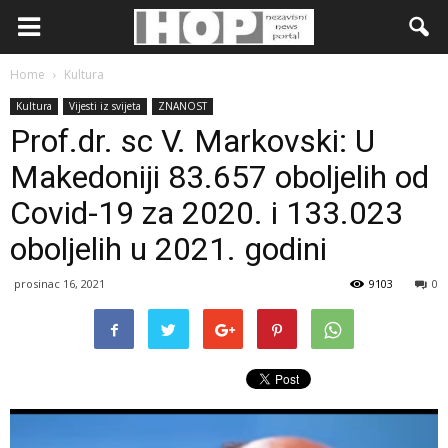
Home
Kultura
Kultura
Vijesti iz svijeta
ZNANOST
Prof.dr. sc V. Markovski: U
Makedoniji 83.657 oboljelih od
Covid-19 za 2020. i 133.023
oboljelih u 2021. godini
prosinac 16, 2021
9103
0