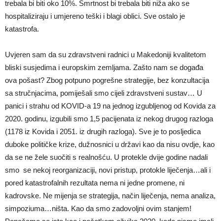
trebala bi biti oko 10%. Smrtnost bi trebala biti niža ako se
hospitaliziraju i umjereno teški i blagi oblici. Sve ostalo je
katastrofa.
Uvjeren sam da su zdravstveni radnici u Makedoniji kvalitetom
bliski susjedima i europskim zemljama. Zašto nam se događa
ova pošast? Zbog potpuno pogrešne strategije, bez konzultacija
sa stručnjacima, pomiješali smo cijeli zdravstveni sustav… U
panici i strahu od KOVID-a 19 na jednog izgubljenog od Kovida za
2020. godinu, izgubili smo 1,5 pacijenata iz nekog drugog razloga
(1178 iz Kovida i 2051. iz drugih razloga). Sve je to posljedica
duboke političke krize, dužnosnici u državi kao da nisu ovdje, kao
da se ne žele suočiti s realnošću. U protekle dvije godine nadali
smo se nekoj reorganizaciji, novi pristup, protokle liječenja…ali i
pored katastrofalnih rezultata nema ni jedne promene, ni
kadrovske. Ne mijenja se strategija, način liječenja, nema analiza,
simpoziuma…ništa. Kao da smo zadovoljni ovim stanjem!