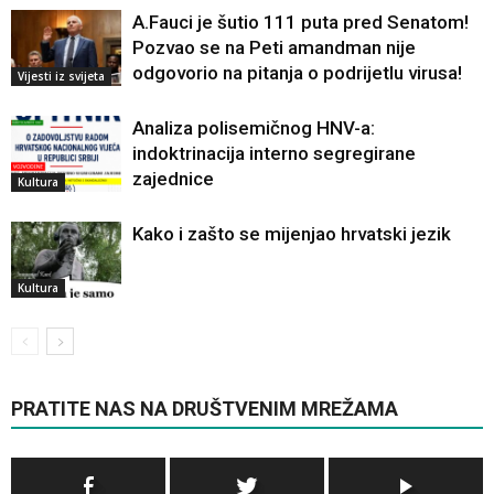
A.Fauci je šutio 111 puta pred Senatom!
Pozvao se na Peti amandman nije
odgovorio na pitanja o podrijetlu virusa!
Vijesti iz svijeta
Analiza polisemičnog HNV-a:
indoktrinacija interno segregirane
zajednice
Kultura
Kako i zašto se mijenjao hrvatski jezik
Kultura
PRATITE NAS NA DRUŠTVENIM MREŽAMA