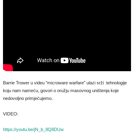
Barrie Trower u videu “microware warfare” ulazi srži tehnologije
koju nam nameću, govori o oružju masovnog uništenja koje
nedovoljno primjećujemo.
VIDEO:
https://youtu.be/jN_b_8Q8DUw