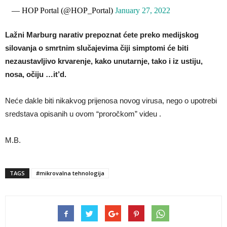
— HOP Portal (@HOP_Portal)
January 27, 2022
Lažni Marburg narativ prepoznat ćete preko medijskog
silovanja o smrtnim slučajevima čiji simptomi će biti
nezaustavljivo krvarenje, kako unutarnje, tako i iz ustiju,
nosa, očiju …it’d.
Neće dakle biti nikakvog prijenosa novog virusa, nego o upotrebi
sredstava opisanih u ovom “proročkom” videu .
M.B.
TAGS
#mikrovalna tehnologija