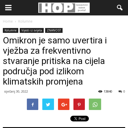
Home
Kolumne
Kolumne
Vijesti iz svijeta
ZNANOST
Omikron je samo uvertira i
vježba za frekventivno
stvaranje pritiska na cijela
područja pod izlikom
klimatskih promjena
siječanj 30, 2022
13840
0