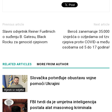
Previous article
Next article
Slavni odvjetnik Reiner Fuellmich
Beroš zanemaruje 35.000
o suđenju B. Gatesu, Black
izvješća o ozljedama od tzv.
Rocku za genocid cjepivom
cjepiva protiv COVID-a među
osobama od 5 do 17 godina!
RELATED ARTICLES
MORE FROM AUTHOR
Slovačka potvrđuje obustavu vojne
pomoći Ukrajini
Vijesti iz svijeta
FBI tvrdi da je umjetna inteligencija
postala alat masovnog kriminala