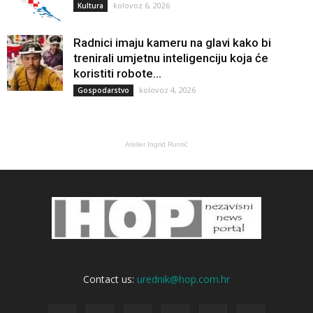
kolovoz 6, 2026
Kultura
Radnici imaju kameru na glavi kako bi
trenirali umjetnu inteligenciju koja će
koristiti robote...
kolovoz 4, 2026
Gospodarstvo
Atelier Ingrid Runtić
Contact us:
urednik@hop.com.hr