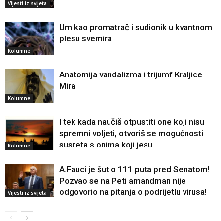
Vijesti iz svijeta
Um kao promatrač i sudionik u kvantnom
plesu svemira
Kolumne
Anatomija vandalizma i trijumf Kraljice
Mira
Kolumne
I tek kada naučiš otpustiti one koji nisu
spremni voljeti, otvoriš se mogućnosti
susreta s onima koji jesu
Kolumne
A.Fauci je šutio 111 puta pred Senatom!
Pozvao se na Peti amandman nije
odgovorio na pitanja o podrijetlu virusa!
Vijesti iz svijeta