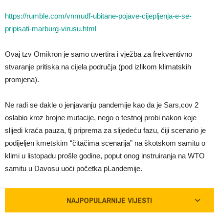
https://rumble.com/vnmudf-ubitane-pojave-cijepljenja-e-se-
pripisati-marburg-virusu.html
Ovaj tzv Omikron je samo uvertira i vježba za frekventivno
stvaranje pritiska na cijela područja (pod izlikom klimatskih
promjena).
Ne radi se dakle o jenjavanju pandemije kao da je Sars,cov 2
oslabio kroz brojne mutacije, nego o testnoj probi nakon koje
slijedi kraća pauza, tj priprema za slijedeću fazu, čiji scenario je
podijeljen kmetskim “čitačima scenarija” na škotskom samitu o
klimi u listopadu prošle godine, poput onog instruiranja na WTO
samitu u Davosu uoći početka pLandemije.