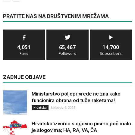
PRATITE NAS NA DRUŠTVENIM MREŽAMA
4,051
65,467
14,700
Fans
Followers
Subscribers
ZADNJE OBJAVE
Ministarstvo poljoprivrede ne zna kako
funcionira obrana od tuče raketama!
kolovoz 6, 2026
Hrvatska
Hrvatsko izvorno slogovno pismo počimalo
je slogovima; HA, RA, VA, ČA