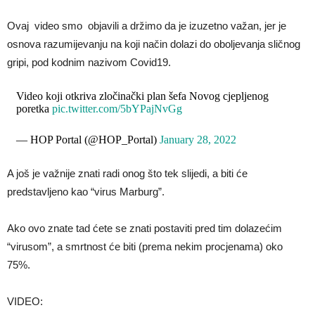
Ovaj video smo objavili a držimo da je izuzetno važan, jer je
osnova razumijevanju na koji način dolazi do oboljevanja sličnog
gripi, pod kodnim nazivom Covid19.
Video koji otkriva zločinački plan šefa Novog cjepljenog
poretka
pic.twitter.com/5bYPajNvGg
— HOP Portal (@HOP_Portal)
January 28, 2022
A još je važnije znati radi onog što tek slijedi, a biti će
predstavljeno kao “virus Marburg”.
Ako ovo znate tad ćete se znati postaviti pred tim dolazećim
“virusom”, a smrtnost će biti (prema nekim procjenama) oko
75%.
VIDEO: