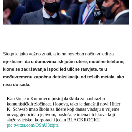
Stoga je jako važno znati, a to na poseban način vrijedi za
injektirane,
da u domovima isključe rutere, mobilne telefone,
klone se zadržavanja ispod led ulične rasvjete, te u
međuvremenu započnu detoksikaciju od teških metala, ako
nisu do sada.
Kao što je u Kumrovcu postojala škola za naobrazbu
komunističkih zločinaca i lopova, tako je današnji novi Hitler
K. Schwab imao školu za lidere koji danas vladaju u vrijeme
novog genocida-cjepivom, poslušajte imena tih likova koji
služe svjetskoj korporaciji jedan BLACKROCKU
pic.twitter.com/OSnU3zqita