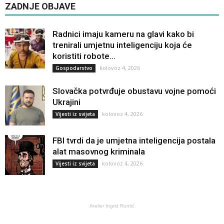
ZADNJE OBJAVE
Radnici imaju kameru na glavi kako bi
trenirali umjetnu inteligenciju koja će
koristiti robote...
kolovoz 4, 2026
Gospodarstvo
Slovačka potvrđuje obustavu vojne pomoći
Ukrajini
kolovoz 4, 2026
Vijesti iz svijeta
FBI tvrdi da je umjetna inteligencija postala
alat masovnog kriminala
kolovoz 4, 2026
Vijesti iz svijeta
Atelier Ingrid Runtić