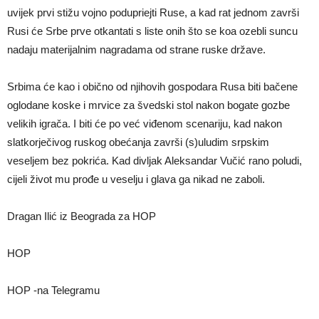
uvijek prvi stižu vojno podupriejti Ruse, a kad rat jednom završi
Rusi će Srbe prve otkantati s liste onih što se koa ozebli suncu
nadaju materijalnim nagradama od strane ruske države.
Srbima će kao i obično od njihovih gospodara Rusa biti bačene
oglodane koske i mrvice za švedski stol nakon bogate gozbe
velikih igrača. I biti će po već viđenom scenariju, kad nakon
slatkorječivog ruskog obećanja završi (s)uludim srpskim
veseljem bez pokrića. Kad divljak Aleksandar Vučić rano poludi,
cijeli život mu prođe u veselju i glava ga nikad ne zaboli.
Dragan Ilić iz Beograda za HOP
HOP
HOP -na Telegramu