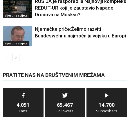
RUSIJA je rasporedila Najnoviji kompleks
REDUT-UR koji je zaustavio Napade
Dronova na Moskvu?!
Vijesti iz svijeta
Njemačke priče:Želimo razviti
Bundeswehr u najmoćniju vojsku u Europi
Vijesti iz svijeta
PRATITE NAS NA DRUŠTVENIM MREŽAMA
4,051
65,467
14,700
Fans
Followers
Subscribers