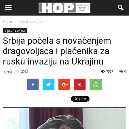
Home
Vijesti iz svijeta
Vijesti iz svijeta
Srbija počela s novačenjem
dragovoljaca i plaćenika za
rusku invaziju na Ukrajinu
siječanj 14, 2023
7507
0