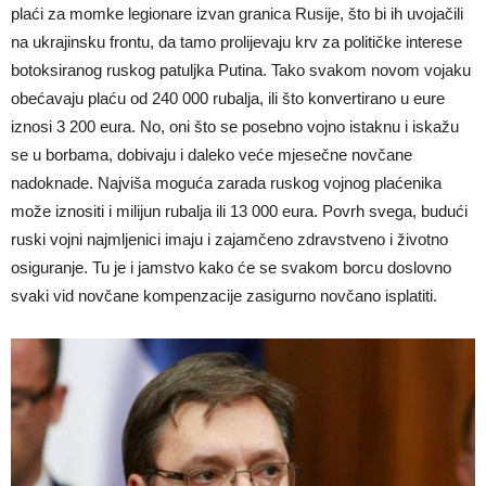
plaći za momke legionare izvan granica Rusije, što bi ih uvojačili
na ukrajinsku frontu, da tamo prolijevaju krv za političke interese
botoksiranog ruskog patuljka Putina. Tako svakom novom vojaku
obećavaju plaću od 240 000 rubalja, ili što konvertirano u eure
iznosi 3 200 eura. No, oni što se posebno vojno istaknu i iskažu
se u borbama, dobivaju i daleko veće mjesečne novčane
nadoknade. Najviša moguća zarada ruskog vojnog plaćenika
može iznositi i milijun rubalja ili 13 000 eura. Povrh svega, budući
ruski vojni najmljenici imaju i zajamčeno zdravstveno i životno
osiguranje. Tu je i jamstvo kako će se svakom borcu doslovno
svaki vid novčane kompenzacije zasigurno novčano isplatiti.