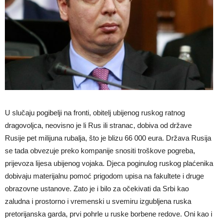
U slučaju pogibelji na fronti, obitelj ubijenog ruskog ratnog
dragovoljca, neovisno je li Rus ili stranac, dobiva od države
Rusije pet milijuna rubalja, što je blizu 66 000 eura. Država Rusija
se tada obvezuje preko kompanije snositi troškove pogreba,
prijevoza lijesa ubijenog vojaka. Djeca poginulog ruskog plaćenika
dobivaju materijalnu pomoć prigodom upisa na fakultete i druge
obrazovne ustanove. Zato je i bilo za očekivati da Srbi kao
zaludna i prostorno i vremenski u svemiru izgubljena ruska
pretorijanska garda, prvi pohrle u ruske borbene redove. Oni kao i