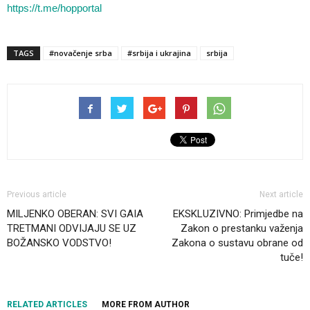
https://t.me/hopportal
TAGS
#novačenje srba
#srbija i ukrajina
srbija
Previous article
Next article
MILJENKO OBERAN: SVI GAIA
EKSKLUZIVNO: Primjedbe na
TRETMANI ODVIJAJU SE UZ
Zakon o prestanku važenja
BOŽANSKO VODSTVO!
Zakona o sustavu obrane od
tuče!
RELATED ARTICLES
MORE FROM AUTHOR