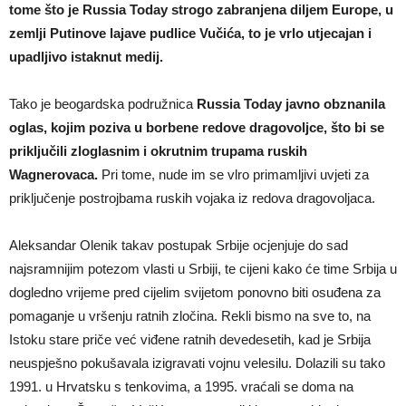
tome što je Russia Today strogo zabranjena diljem Europe, u
zemlji Putinove lajave pudlice Vučića, to je vrlo utjecajan i
upadljivo istaknut medij.
Tako je beogardska podružnica
Russia Today javno obznanila
oglas, kojim poziva u borbene redove dragovoljce, što bi se
priključili zloglasnim i okrutnim trupama ruskih
Wagnerovaca.
Pri tome, nude im se vlro primamljivi uvjeti za
priključenje postrojbama ruskih vojaka iz redova dragovoljaca.
Aleksandar Olenik takav postupak Srbije ocjenjuje do sad
najsramnijim potezom vlasti u Srbiji, te cijeni kako će time Srbija u
dogledno vrijeme pred cijelim svijetom ponovno biti osuđena za
pomaganje u vršenju ratnih zločina. Rekli bismo na sve to, na
Istoku stare priče već viđene ratnih devedesetih, kad je Srbija
neuspješno pokušavala izigravati vojnu velesilu. Dolazili su tako
1991. u Hrvatsku s tenkovima, a 1995. vraćali se doma na