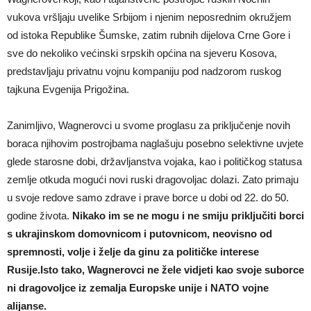
vukova vršljaju uvelike Srbijom i njenim neposrednim okružjem
od istoka Republike Šumske, zatim rubnih dijelova Crne Gore i
sve do nekoliko većinski srpskih općina na sjeveru Kosova,
predstavljaju privatnu vojnu kompaniju pod nadzorom ruskog
tajkuna Evgenija Prigožina.
Zanimljivo, Wagnerovci u svome proglasu za priključenje novih
boraca njihovim postrojbama naglašuju posebno selektivne uvjete
glede starosne dobi, državljanstva vojaka, kao i političkog statusa
zemlje otkuda mogući novi ruski dragovoljac dolazi. Zato primaju
u svoje redove samo zdrave i prave borce u dobi od 22. do 50.
godine života.
Nikako im se ne mogu i ne smiju priključiti borci
s ukrajinskom domovnicom i putovnicom, neovisno od
spremnosti, volje i želje da ginu za političke interese
Rusije.Isto tako, Wagnerovci ne žele vidjeti kao svoje suborce
ni dragovoljce iz zemalja Europske unije i NATO vojne
alijanse.