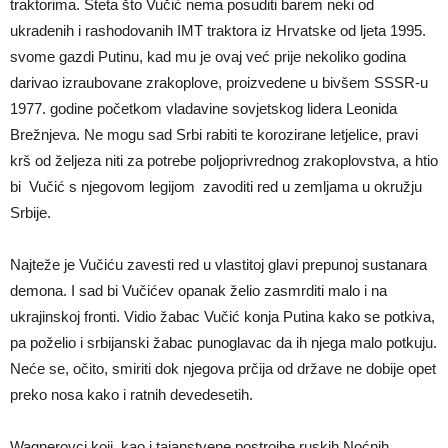
traktorima. Šteta što Vučić nema posuditi barem neki od
ukradenih i rashodovanih IMT traktora iz Hrvatske od ljeta 1995.
svome gazdi Putinu, kad mu je ovaj već prije nekoliko godina
darivao izraubovane zrakoplove, proizvedene u bivšem SSSR-u
1977. godine početkom vladavine sovjetskog lidera Leonida
Brežnjeva. Ne mogu sad Srbi rabiti te korozirane letjelice, pravi
krš od željeza niti za potrebe poljoprivrednog zrakoplovstva, a htio
bi Vučić s njegovom legijom zavoditi red u zemljama u okružju
Srbije.
Najteže je Vučiću zavesti red u vlastitoj glavi prepunoj sustanara
demona. I sad bi Vučićev opanak želio zasmrditi malo i na
ukrajinskoj fronti. Vidio žabac Vučić konja Putina kako se potkiva,
pa poželio i srbijanski žabac punoglavac da ih njega malo potkuju.
Neće se, očito, smiriti dok njegova prčija od države ne dobije opet
preko nosa kako i ratnih devedesetih.
Wagnerovci koji, kao i tajanstvene postrojbe ruskih Noćnih