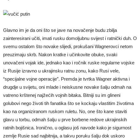
Glavno im je da oni što se jave na novačenje budu zbilja
zainteresirani učiti, imati rusku domoljubnu svijest i ratnički duh. O
svemu ostalom što novake slijedi, prokušani Wagnerovci netom
preuzimaju skrb. Nakon kratke i učinkovite obuke, svaki
unovačeni vojak ide, jednako kao i ročnik ruske regularne vojske
iz Rusije izravno u ukrajinsku ratnu zonu, kako Rusi vele,
“specijalne vojne operacije”. Premda je tvrtka Wagner aktivna i
drugdje u svijetu, oni mlade i neiskusne novake šalju odmah na
vatreno krštenej najžećih vojnih bitaka. Bitniji su im glineni
golubovi nego životi tih fanatika što se kockaju vlastitim životima
kao na organiziranom ruskom ruletu. No, one što kane staviti
glavu u torbu, odmah šalju u prve borbene redove ukrajinskih
ratnih bojišnica. Ironično, u oglasu još navode kako je sigurnost
zemlje Rusie sad najbitnija, a takvu poruku šalju dok uskoro