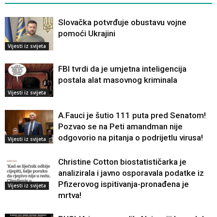
Slovačka potvrđuje obustavu vojne
pomoći Ukrajini
Vijesti iz svijeta
FBI tvrdi da je umjetna inteligencija
postala alat masovnog kriminala
Vijesti iz svijeta
A.Fauci je šutio 111 puta pred Senatom!
Pozvao se na Peti amandman nije
odgovorio na pitanja o podrijetlu virusa!
Vijesti iz svijeta
Christine Cotton biostatističarka je
analizirala i javno osporavala podatke iz
Pfizerovog ispitivanja-pronađena je
Vijesti iz svijeta
mrtva!