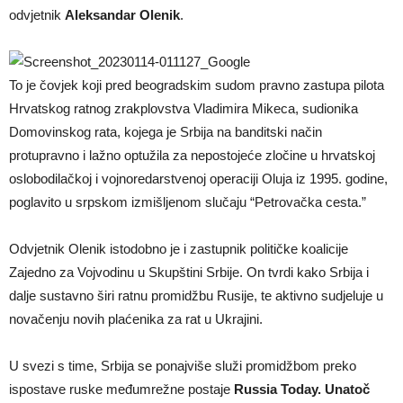
odvjetnik
Aleksandar Olenik
.
To je čovjek koji pred beogradskim sudom pravno zastupa pilota
Hrvatskog ratnog zrakplovstva Vladimira Mikeca, sudionika
Domovinskog rata, kojega je Srbija na banditski način
protupravno i lažno optužila za nepostojeće zločine u hrvatskoj
oslobodilačkoj i vojnoredarstvenoj operaciji Oluja iz 1995. godine,
poglavito u srpskom izmišljenom slučaju “Petrovačka cesta.”
Odvjetnik Olenik istodobno je i zastupnik političke koalicije
Zajedno za Vojvodinu u Skupštini Srbije. On tvrdi kako Srbija i
dalje sustavno širi ratnu promidžbu Rusije, te aktivno sudjeluje u
novačenju novih plaćenika za rat u Ukrajini.
U svezi s time, Srbija se ponajviše služi promidžbom preko
ispostave ruske međumrežne postaje
Russia Today. Unatoč