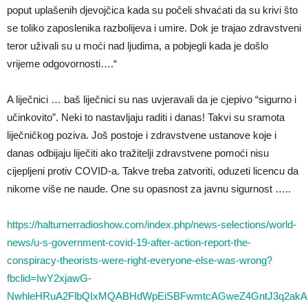
poput uplašenih djevojčica kada su počeli shvaćati da su krivi što
se toliko zaposlenika razbolijeva i umire. Dok je trajao zdravstveni
teror uživali su u moći nad ljudima, a pobjegli kada je došlo
vrijeme odgovornosti….“
A liječnici … baš liječnici su nas uvjeravali da je cjepivo “sigurno i
učinkovito”. Neki to nastavljaju raditi i danas! Takvi su sramota
liječničkog poziva. Još postoje i zdravstvene ustanove koje i
danas odbijaju liječiti ako tražitelji zdravstvene pomoći nisu
cijepljeni protiv COVID-a. Takve treba zatvoriti, oduzeti licencu da
nikome više ne naude. One su opasnost za javnu sigurnost …..
https://halturnerradioshow.com/index.php/news-selections/world-
news/u-s-government-covid-19-after-action-report-the-
conspiracy-theorists-were-right-everyone-else-was-wrong?
fbclid=IwY2xjawG-
NwhleHRuA2FlbQIxMQABHdWpEiSBFwmtcAGweZ4GntJ3q2akA