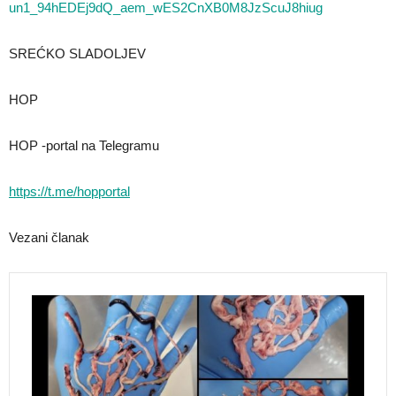
un1_94hEDEj9dQ_aem_wES2CnXB0M8JzScuJ8hiug
SREĆKO SLADOLJEV
HOP
HOP -portal na Telegramu
https://t.me/hopportal
Vezani članak