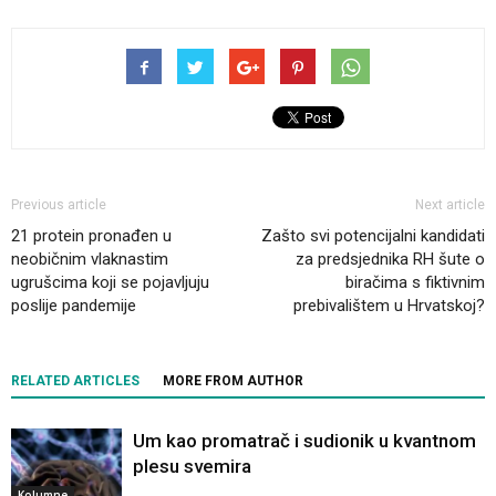
Previous article
Next article
21 protein pronađen u
Zašto svi potencijalni kandidati
neobičnim vlaknastim
za predsjednika RH šute o
ugrušcima koji se pojavljuju
biračima s fiktivnim
poslije pandemije
prebivalištem u Hrvatskoj?
RELATED ARTICLES
MORE FROM AUTHOR
Um kao promatrač i sudionik u kvantnom
plesu svemira
Kolumne