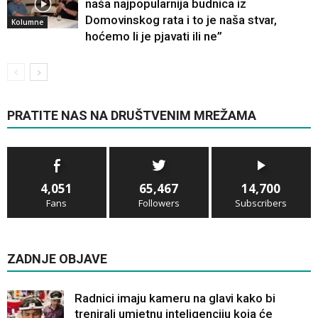
naša najpopularnija budnica iz
Domovinskog rata i to je naša stvar,
Kolumne
hoćemo li je pjavati ili ne”
PRATITE NAS NA DRUŠTVENIM MREŽAMA
4,051
65,467
14,700
Fans
Followers
Subscribers
ZADNJE OBJAVE
Radnici imaju kameru na glavi kako bi
trenirali umjetnu inteligenciju koja će