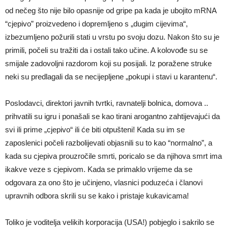
od nečeg što nije bilo opasnije od gripe pa kada je ubojito mRNA
“cjepivo” proizvedeno i dopremljeno s „dugim cijevima“,
izbezumljeno požurili stati u vrstu po svoju dozu. Nakon što su je
primili, počeli su tražiti da i ostali tako učine. A kolovođe su se
smijale zadovoljni razdorom koji su posijali. Iz poražene struke
neki su predlagali da se necijepljene „pokupi i stavi u karantenu“.
Poslodavci, direktori javnih tvrtki, ravnatelji bolnica, domova ..
prihvatili su igru i ponašali se kao tirani arogantno zahtijevajući da
svi ili prime „cjepivo“ ili će biti otpušteni! Kada su im se
zaposlenici počeli razbolijevati objasnili su to kao “normalno”, a
kada su cjepiva prouzročile smrti, poricalo se da njihova smrt ima
ikakve veze s cjepivom. Kada se primaklo vrijeme da se
odgovara za ono što je učinjeno, vlasnici poduzeća i članovi
upravnih odbora skrili su se kako i pristaje kukavicama!
Toliko je voditelja velikih korporacija (USA!) pobjeglo i sakrilo se