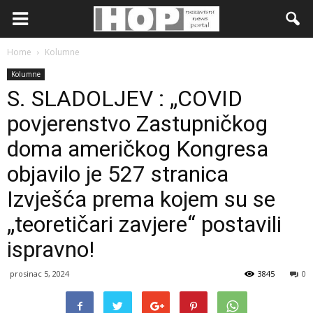
Home
Kolumne
Kolumne
S. SLADOLJEV : „COVID
povjerenstvo Zastupničkog
doma američkog Kongresa
objavilo je 527 stranica
Izvješća prema kojem su se
„teoretičari zavjere“ postavili
ispravno!
prosinac 5, 2024
3845
0