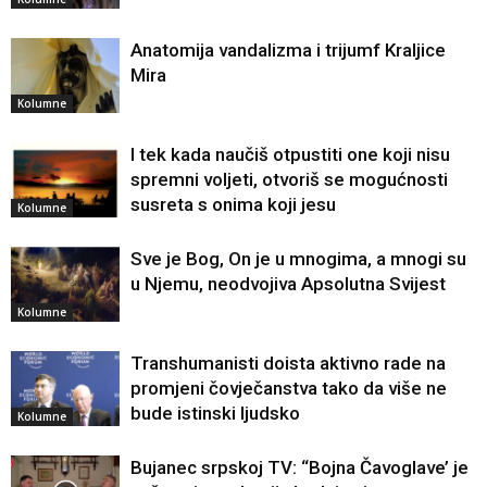
Anatomija vandalizma i trijumf Kraljice
Mira
Kolumne
I tek kada naučiš otpustiti one koji nisu
spremni voljeti, otvoriš se mogućnosti
susreta s onima koji jesu
Kolumne
Sve je Bog, On je u mnogima, a mnogi su
u Njemu, neodvojiva Apsolutna Svijest
Kolumne
Transhumanisti doista aktivno rade na
promjeni čovječanstva tako da više ne
bude istinski ljudsko
Kolumne
Bujanec srpskoj TV: “Bojna Čavoglave’ je