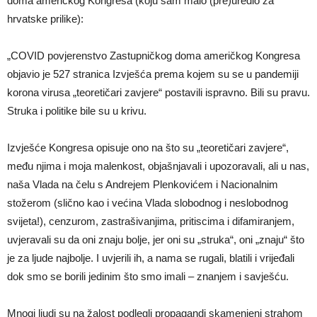
doma američkog Kongresa (koju sam malo (pre)uredio za
hrvatske prilike):
„COVID povjerenstvo Zastupničkog doma američkog Kongresa
objavio je 527 stranica Izvješća prema kojem su se u pandemiji
korona virusa „teoretičari zavjere“ postavili ispravno. Bili su pravu.
Struka i politike bile su u krivu.
Izvješće Kongresa opisuje ono na što su „teoretičari zavjere“,
među njima i moja malenkost, objašnjavali i upozoravali, ali u nas,
naša Vlada na čelu s Andrejem Plenkovićem i Nacionalnim
stožerom (slično kao i većina Vlada slobodnog i neslobodnog
svijeta!), cenzurom, zastrašivanjima, pritiscima i difamiranjem,
uvjeravali su da oni znaju bolje, jer oni su „struka“, oni „znaju“ što
je za ljude najbolje. I uvjerili ih, a nama se rugali, blatili i vrijeđali
dok smo se borili jedinim što smo imali – znanjem i savješću.
Mnogi ljudi su na žalost podlegli propagandi skamenjeni strahom