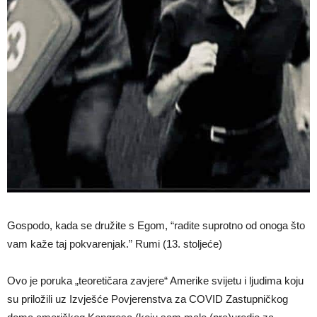
Gospodo, kada se družite s Egom, “radite suprotno od onoga što
vam kaže taj pokvarenjak.” Rumi (13. stoljeće)
Ovo je poruka „teoretičara zavjere“ Amerike svijetu i ljudima koju
su priložili uz Izvješće Povjerenstva za COVID Zastupničkog