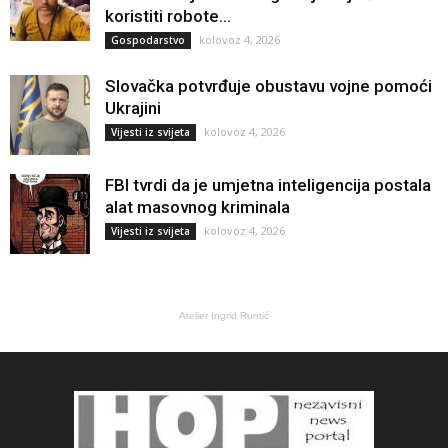
koristiti robote...
kolovoz 4, 2026
Gospodarstvo
Slovačka potvrđuje obustavu vojne pomoći
Ukrajini
kolovoz 4, 2026
Vijesti iz svijeta
FBI tvrdi da je umjetna inteligencija postala
alat masovnog kriminala
kolovoz 4, 2026
Vijesti iz svijeta
Atelier Ingrid Runtić