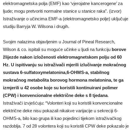
elektromagnetska polja (EMF) kao ‘vjerojatne kancerogene’ za
ljude; mogu pretvoriti normalne stanice u stanice raka”. (izvor)
Istraživanje o učincima EMF-a (elektromagnetsko polje) uključuje
studiju Barryja W. Wilsona i drugih.
Svojim nalazima objavljenim u Journal of Pineal Research,
Wilson & co. ispitali su moguće učinke u ljudi na funkciju
borove
žlijezde nakon izloženosti elektromagnetskom polju od 60
Hz. U ispitivanju su istraživači mjerili izlučivanje mokraćnog
sustava 6-sulfatoxymelatonina,6-OHMS-a, stabilnog
mokraćnog metabolita borovog hormona melatonina, te ga
izmjerili u 42 osobe koje su koristili kontinuirani polimer
(CPW) i konvencionalne električne deke s 8 tjedana
.
Istraživači izvješćuju: “Volonteri koji su koristili konvencionalne
električne deke nisu pokazali nikakve varijacije u sekreciji 6-
OHMS-a, bilo kao grupa ili kao pojedinci tijekom istraživačkog
razdoblja. 7 od 28 volontera koji su koristili CPW deke pokazalo je