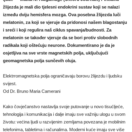
žlijezda je mali dio tjelesni endokrini sustav koji se nalazi
između dviju hemisfera mozga. Ova posebna žlijezda luči
melatonin, za koji se vjeruje da pridonosi našem blagostanju
i sreći i koji regulira naš ciklus spavanja/budnosti. Za
melatonin se također vjeruje da se bori protiv slobodnih
radikala koji oštećuju neurone. Dokumentirano je da je
osjetljiva na sve vrste magnetskih polja, uključujući
geomagnetska polja sunčevih oluja.
Elektrromagnetska polja ograničavaju borovu žlijezdu i ljudsku
svijest.
Od Dr. Bruno Maria Camerani
Kako čovječanstvo nastavlja svoje putovanje u novo tisućljeće,
tehnologija i komunikacija i dalje imaju sve važniju ulogu u svom
životu: većina ljudi u razvijenim zemljama povezana je mobilnim
telefonima, tabletima i računalima. Moderni kuće imaju sve više