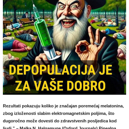
Rezultati pokazuju koliko je značajan poremećaj melatonina,
zbog izloženosti slabim elektromagnetskim poljima, što
dugoročno može dovesti do zdravstvenih posljedica kod
ljudi.” – Malka N. Halgamuge (Oxford Journals) Pinealna