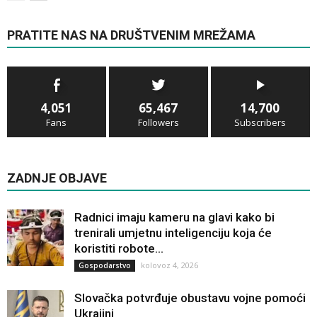
PRATITE NAS NA DRUŠTVENIM MREŽAMA
4,051
65,467
14,700
Fans
Followers
Subscribers
ZADNJE OBJAVE
Radnici imaju kameru na glavi kako bi
trenirali umjetnu inteligenciju koja će
koristiti robote...
kolovoz 4, 2026
Gospodarstvo
Slovačka potvrđuje obustavu vojne pomoći
Ukrajini