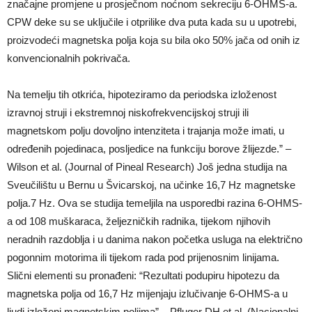
značajne promjene u prosječnom noćnom sekreciju 6-OHMS-a.
CPW deke su se uključile i otprilike dva puta kada su u upotrebi,
proizvodeći magnetska polja koja su bila oko 50% jača od onih iz
konvencionalnih pokrivača.
Na temelju tih otkrića, hipoteziramo da periodska izloženost
izravnoj struji i ekstremnoj niskofrekvencijskoj struji ili
magnetskom polju dovoljno intenziteta i trajanja može imati, u
određenih pojedinaca, posljedice na funkciju borove žlijezde.” –
Wilson et al. (Journal of Pineal Research) Još jedna studija na
Sveučilištu u Bernu u Švicarskoj, na učinke 16,7 Hz magnetske
polja.7 Hz. Ova se studija temeljila na usporedbi razina 6-OHMS-
a od 108 muškaraca, željezničkih radnika, tijekom njihovih
neradnih razdoblja i u danima nakon početka usluga na električno
pogonnim motorima ili tijekom rada pod prijenosnim linijama.
Slični elementi su pronađeni: “Rezultati podupiru hipotezu da
magnetska polja od 16,7 Hz mijenjaju izlučivanje 6-OHMS-a u
ljudi izloženi magnetskim poljima” – Pfluger DH et al. (Nacionalni