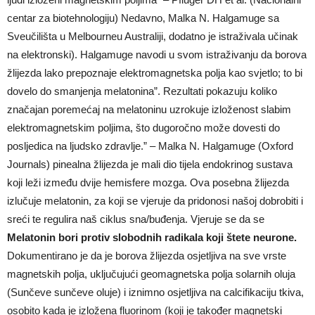
centar za biotehnologiju) Nedavno, Malka N. Halgamuge sa
Sveučilišta u Melbourneu Australiji, dodatno je istraživala učinak
na elektronski). Halgamuge navodi u svom istraživanju da borova
žlijezda lako prepoznaje elektromagnetska polja kao svjetlo; to bi
dovelo do smanjenja melatonina”. Rezultati pokazuju koliko
značajan poremećaj na melatoninu uzrokuje izloženost slabim
elektromagnetskim poljima, što dugoročno može dovesti do
posljedica na ljudsko zdravlje.” – Malka N. Halgamuge (Oxford
Journals) pinealna žlijezda je mali dio tijela endokrinog sustava
koji leži između dvije hemisfere mozga. Ova posebna žlijezda
izlučuje melatonin, za koji se vjeruje da pridonosi našoj dobrobiti i
sreći te regulira naš ciklus sna/buđenja. Vjeruje se da se
Melatonin bori protiv slobodnih radikala koji štete neurone.
Dokumentirano je da je borova žlijezda osjetljiva na sve vrste
magnetskih polja, uključujući geomagnetska polja solarnih oluja
(Sunčeve sunčeve oluje) i iznimno osjetljiva na calcifikaciju tkiva,
osobito kada je izložena fluorinom (koji je također magnetski