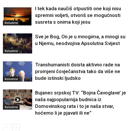
I tek kada naučiš otpustiti one koji nisu
spremni voljeti, otvoriš se mogućnosti
susreta s onima koji jesu
Kolumne
Sve je Bog, On je u mnogima, a mnogi su
u Njemu, neodvojiva Apsolutna Svijest
Kolumne
Transhumanisti doista aktivno rade na
promjeni čovječanstva tako da više ne
bude istinski ljudsko
Kolumne
Bujanec srpskoj TV: “Bojna Čavoglave’ je
naša najpopularnija budnica iz
Domovinskog rata i to je naša stvar,
Kolumne
hoćemo li je pjavati ili ne”