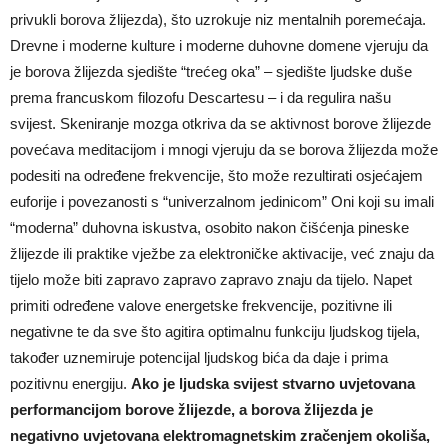
privukli borova žlijezda), što uzrokuje niz mentalnih poremećaja.
Drevne i moderne kulture i moderne duhovne domene vjeruju da
je borova žlijezda sjedište “trećeg oka” – sjedište ljudske duše
prema francuskom filozofu Descartesu – i da regulira našu
svijest. Skeniranje mozga otkriva da se aktivnost borove žlijezde
povećava meditacijom i mnogi vjeruju da se borova žlijezda može
podesiti na određene frekvencije, što može rezultirati osjećajem
euforije i povezanosti s “univerzalnom jedinicom” Oni koji su imali
“moderna” duhovna iskustva, osobito nakon čišćenja pineske
žlijezde ili praktike vježbe za elektroničke aktivacije, već znaju da
tijelo može biti zapravo zapravo zapravo znaju da tijelo. Napet
primiti određene valove energetske frekvencije, pozitivne ili
negativne te da sve što agitira optimalnu funkciju ljudskog tijela,
također uznemiruje potencijal ljudskog bića da daje i prima
pozitivnu energiju.
Ako je ljudska svijest stvarno uvjetovana
performancijom borove žlijezde, a borova žlijezda je
negativno uvjetovana elektromagnetskim zračenjem okoliša,