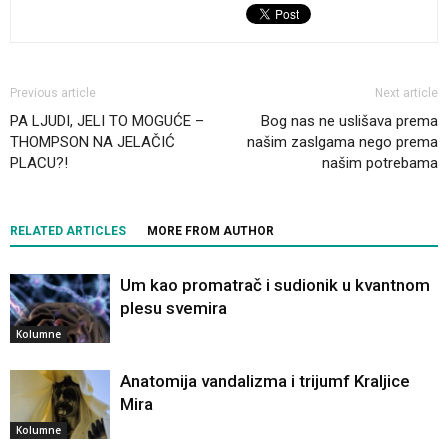
Previous article
Next article
PA LJUDI, JELI TO MOGUĆE –
Bog nas ne uslišava prema
THOMPSON NA JELAČIĆ
našim zaslgama nego prema
PLACU?!
našim potrebama
RELATED ARTICLES
MORE FROM AUTHOR
Um kao promatrač i sudionik u kvantnom
plesu svemira
Kolumne
Anatomija vandalizma i trijumf Kraljice
Mira
Kolumne