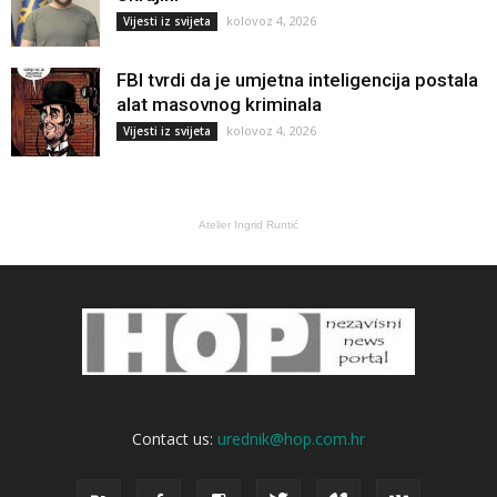
kolovoz 4, 2026
Vijesti iz svijeta
FBI tvrdi da je umjetna inteligencija postala
alat masovnog kriminala
kolovoz 4, 2026
Vijesti iz svijeta
Atelier Ingrid Runtić
Contact us:
urednik@hop.com.hr