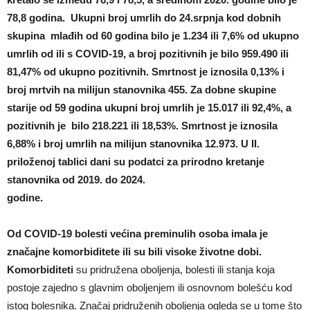
78,8 godina. Ukupni broj umrlih do 24.srpnja kod dobnih
skupina mlađih od 60 godina bilo je 1.234 ili 7,6% od ukupno
umrlih od ili s COVID-19, a broj pozitivnih je bilo 959.490 ili
81,47% od ukupno pozitivnih. Smrtnost je iznosila 0,13% i
broj mrtvih na milijun stanovnika 455. Za dobne skupine
starije od 59 godina ukupni broj umrlih je 15.017 ili 92,4%, a
pozitivnih je bilo 218.221 ili 18,53%. Smrtnost je iznosila
6,88% i broj umrlih na milijun stanovnika 12.973. U II.
priloženoj tablici dani su podatci za prirodno kretanje
stanovnika od 2019. do 2024.
godine.
Od COVID-19 bolesti većina preminulih osoba imala je
značajne
komorbiditete ili su bili visoke životne dobi.
Komorbiditeti
su pridružena oboljenja, bolesti ili stanja koja
postoje zajedno s glavnim oboljenjem ili osnovnom bolešću kod
istog bolesnika. Značaj pridruženih oboljenja ogleda se u tome što