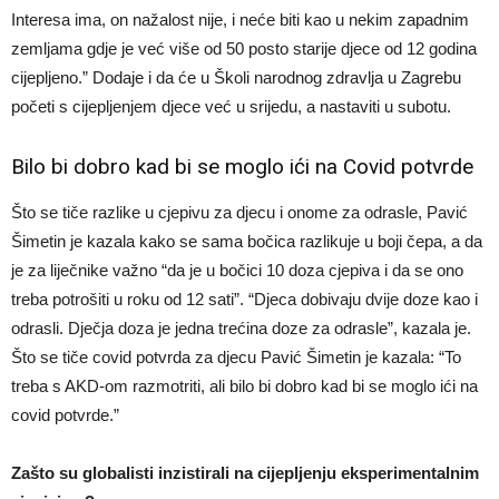
Interesa ima, on nažalost nije, i neće biti kao u nekim zapadnim
zemljama gdje je već više od 50 posto starije djece od 12 godina
cijepljeno.” Dodaje i da će u Školi narodnog zdravlja u Zagrebu
početi s cijepljenjem djece već u srijedu, a nastaviti u subotu.
Bilo bi dobro kad bi se moglo ići na Covid potvrde
Što se tiče razlike u cjepivu za djecu i onome za odrasle, Pavić
Šimetin je kazala kako se sama bočica razlikuje u boji čepa, a da
je za liječnike važno “da je u bočici 10 doza cjepiva i da se ono
treba potrošiti u roku od 12 sati”. “Djeca dobivaju dvije doze kao i
odrasli. Dječja doza je jedna trećina doze za odrasle”, kazala je.
Što se tiče covid potvrda za djecu Pavić Šimetin je kazala: “To
treba s AKD-om razmotriti, ali bilo bi dobro kad bi se moglo ići na
covid potvrde.”
Zašto su globalisti inzistirali na cijepljenju eksperimentalnim