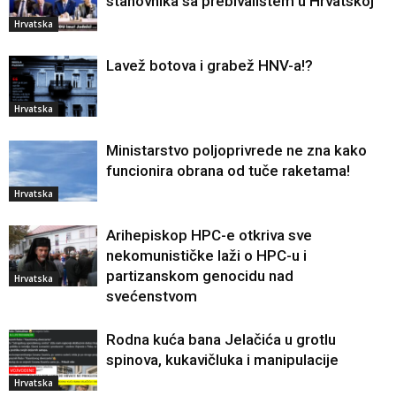
stanovnika sa prebivalištem u Hrvatskoj
Hrvatska
Lavež botova i grabež HNV-a!?
Hrvatska
Ministarstvo poljoprivrede ne zna kako
funcionira obrana od tuče raketama!
Hrvatska
Arihepiskop HPC-e otkriva sve
nekomunističke laži o HPC-u i
partizanskom genocidu nad
Hrvatska
svećenstvom
Rodna kuća bana Jelačića u grotlu
spinova, kukavičluka i manipulacije
Hrvatska