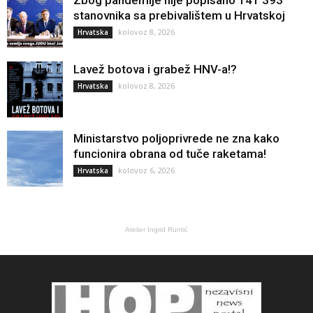
Zbog pandemije nije popisano 141 393
stanovnika sa prebivalištem u Hrvatskoj
kolovoz 8, 2026
Hrvatska
Lavež botova i grabež HNV-a!?
kolovoz 8, 2026
Hrvatska
Ministarstvo poljoprivrede ne zna kako
funcionira obrana od tuče raketama!
kolovoz 6, 2026
Hrvatska
Atelier Ingrid Runtić