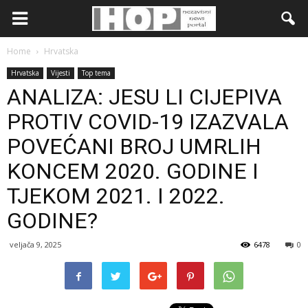
Home
Hrvatska
Hrvatska
Vijesti
Top tema
ANALIZA: JESU LI CIJEPIVA
PROTIV COVID-19 IZAZVALA
POVEĆANI BROJ UMRLIH
KONCEM 2020. GODINE I
TJEKOM 2021. I 2022.
GODINE?
veljača 9, 2025
6478
0