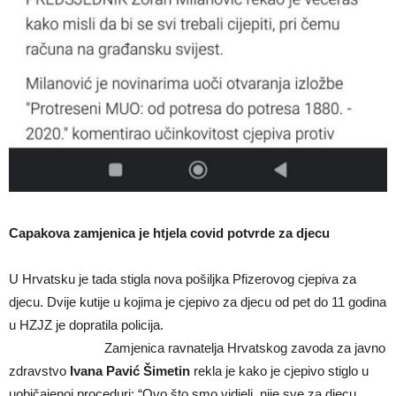
Capakova zamjenica je htjela covid potvrde za djecu
U Hrvatsku je tada stigla nova pošiljka Pfizerovog cjepiva za
djecu. Dvije kutije u kojima je cjepivo za djecu od pet do 11 godina
u HZJZ je dopratila policija.
Zamjenica ravnatelja Hrvatskog zavoda za javno
zdravstvo
Ivana Pavić Šimetin
rekla je kako je cjepivo stiglo u
uobičajenoj proceduri: “Ovo što smo vidjeli, nije sve za djecu,