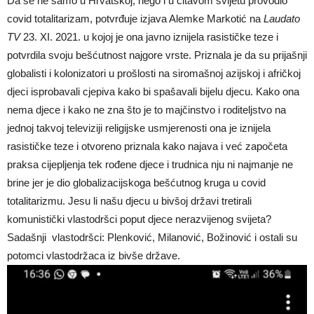
Da se ne samo u Hrvatskoj, nego i u čitavom svijetu provodio
covid totalitarizam, potvrđuje izjava Alemke Markotić na
Laudato
TV
23. XI. 2021. u kojoj je ona javno iznijela rasističke teze i
potvrdila svoju bešćutnost najgore vrste. Priznala je da su prijašnji
globalisti i kolonizatori u prošlosti na siromašnoj azijskoj i afričkoj
djeci isprobavali cjepiva kako bi spašavali bijelu djecu. Kako ona
nema djece i kako ne zna što je to majčinstvo i roditeljstvo na
jednoj takvoj televiziji religijske usmjerenosti ona je iznijela
rasističke teze i otvoreno priznala kako najava i već započeta
praksa cijepljenja tek rođene djece i trudnica nju ni najmanje ne
brine jer je dio globalizacijskoga bešćutnog kruga u covid
totalitarizmu. Jesu li našu djecu u bivšoj državi tretirali
komunistički vlastodršci poput djece nerazvijenog svijeta?
Sadašnji vlastodršci: Plenković, Milanović, Božinović i ostali su
potomci vlastodržaca iz bivše države.