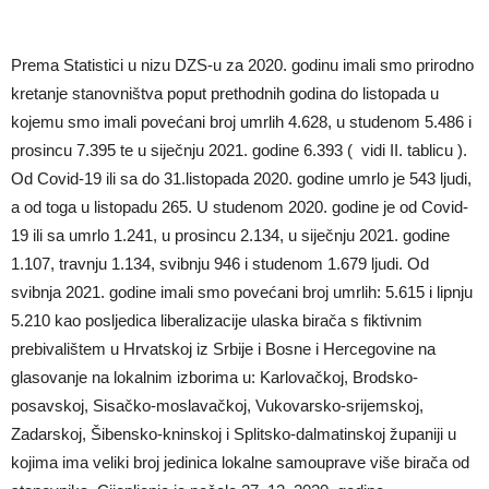
Prema Statistici u nizu DZS-u za 2020. godinu imali smo prirodno
kretanje stanovništva poput prethodnih godina do listopada u
kojemu smo imali povećani broj umrlih 4.628, u studenom 5.486 i
prosincu 7.395 te u siječnju 2021. godine 6.393 ( vidi II. tablicu ).
Od Covid-19 ili sa do 31.listopada 2020. godine umrlo je 543 ljudi,
a od toga u listopadu 265. U studenom 2020. godine je od Covid-
19 ili sa umrlo 1.241, u prosincu 2.134, u siječnju 2021. godine
1.107, travnju 1.134, svibnju 946 i studenom 1.679 ljudi. Od
svibnja 2021. godine imali smo povećani broj umrlih: 5.615 i lipnju
5.210 kao posljedica liberalizacije ulaska birača s fiktivnim
prebivalištem u Hrvatskoj iz Srbije i Bosne i Hercegovine na
glasovanje na lokalnim izborima u: Karlovačkoj, Brodsko-
posavskoj, Sisačko-moslavačkoj, Vukovarsko-srijemskoj,
Zadarskoj, Šibensko-kninskoj i Splitsko-dalmatinskoj županiji u
kojima ima veliki broj jedinica lokalne samouprave više birača od