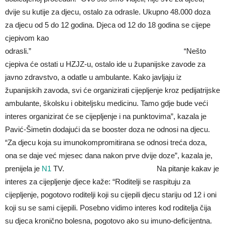
dvije su kutije za djecu, ostalo za odrasle. Ukupno 48.000 doza
za djecu od 5 do 12 godina. Djeca od 12 do 18 godina se cijepe
cjepivom kao
odrasli.” “Nešto
cjepiva će ostati u HZJZ-u, ostalo ide u županijske zavode za
javno zdravstvo, a odatle u ambulante. Kako javljaju iz
županijskih zavoda, svi će organizirati cijepljenje kroz pedijatrijske
ambulante, školsku i obiteljsku medicinu. Tamo gdje bude veći
interes organizirat će se cijepljenje i na punktovima”, kazala je
Pavić-Šimetin dodajući da se booster doza ne odnosi na djecu.
“Za djecu koja su imunokompromitirana se odnosi treća doza,
ona se daje već mjesec dana nakon prve dvije doze”, kazala je,
prenijela je
N1
TV. Na pitanje kakav je
interes za cijepljenje djece kaže: “Roditelji se raspituju za
cijepljenje, pogotovo roditelji koji su cijepili djecu stariju od 12 i oni
koji su se sami cijepili. Posebno vidimo interes kod roditelja čija
su djeca kronično bolesna, pogotovo ako su imuno-deficijentna.