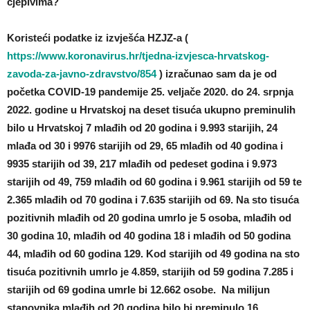
cjepivima?
Koristeći podatke iz izvješća HZJZ-a (
https://www.koronavirus.hr/tjedna-izvjesca-hrvatskog-
zavoda-za-javno-zdravstvo/854
) izračunao sam da je od
početka COVID-19 pandemije 25. veljače 2020. do 24. srpnja
2022. godine u Hrvatskoj na deset tisuća ukupno preminulih
bilo u Hrvatskoj 7 mlađih od 20 godina i 9.993 starijih, 24
mlađa od 30 i 9976 starijih od 29, 65 mlađih od 40 godina i
9935 starijih od 39, 217 mlađih od pedeset godina i 9.973
starijih od 49, 759 mlađih od 60 godina i 9.961 starijih od 59 te
2.365 mlađih od 70 godina i 7.635 starijih od 69. Na sto tisuća
pozitivnih mlađih od 20 godina umrlo je 5 osoba, mlađih od
30 godina 10, mlađih od 40 godina 18 i mlađih od 50 godina
44, mlađih od 60 godina 129. Kod starijih od 49 godina na sto
tisuća pozitivnih umrlo je 4.859, starijih od 59 godina 7.285 i
starijih od 69 godina umrle bi 12.662 osobe.
Na milijun
stanovnika mlađih od 20 godina bilo bi preminulo 16