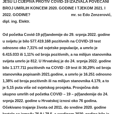
JESU LI CIJEPIVA PROTIV COVID-19 IZAZVALA POVEĆANI
BROJ UMRLIH KONCEM 2020. GODINE I TJEKOM 2021. I
2022. GODINE?
mr. sc Edo Zenzerović,
dipl. ing. Elektr.
Od početka Covid-19 p(l)andemije do 29. srpnja 2022. godine
u svijetu je bilo 577.419.168 pozitivnih na COVID-19 test
odnosno oko 7,31% od svjetske populacije, a umrlo je
6.415.033 ili 1,11% od broja pozitivnih, a na milijun stanovnika
svijeta umrlo je 812. U Hrvatskoj je do 24. srpnja 2022. godine
bilo 1.177.711 pozitivnih na COVID -19 test ili 30,29% od broja
stanovnika popisanih 2021.godine, a umrlo je 16.251 odnosno
1,38% od broja pozitivnih ili na milijun stanovnika 4.179, a to
je 5,15 puta više od svjetskog prosjeka. Prosječna dob
ukupno umrlih od početka COVID – 19 – p(l)andemije do 24.
srpnja 2022. godine u Hrvatskoj iznosi oko 76 godina.
Očekivano trajanje života od 2011. do sredine 2020. godine
kretalo se između 76,9 i 78,5, a sredinom 2020. godine bilo je