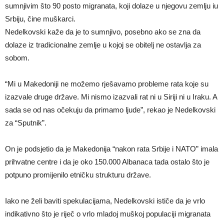
sumnjivim što 90 posto migranata, koji dolaze u njegovu zemlju iu
Srbiju, čine muškarci.
Nedelkovski kaže da je to sumnjivo, posebno ako se zna da
dolaze iz tradicionalne zemlje u kojoj se obitelj ne ostavlja za
sobom.
“Mi u Makedoniji ne možemo rješavamo probleme rata koje su
izazvale druge države. Mi nismo izazvali rat ni u Siriji ni u Iraku. A
sada se od nas očekuju da primamo ljude”, rekao je Nedelkovski
za “Sputnik”.
On je podsjetio da je Makedonija “nakon rata Srbije i NATO” imala
prihvatne centre i da je oko 150.000 Albanaca tada ostalo što je
potpuno promijenilo etničku strukturu države.
Iako ne želi baviti spekulacijama, Nedelkovski ističe da je vrlo
indikativno što je riječ o vrlo mladoj muškoj populaciji migranata