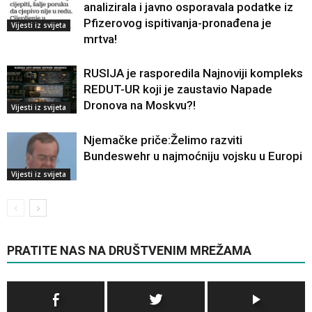
analizirala i javno osporavala podatke iz
Pfizerovog ispitivanja-pronađena je
Vijesti iz svijeta
mrtva!
RUSIJA je rasporedila Najnoviji kompleks
REDUT-UR koji je zaustavio Napade
Dronova na Moskvu?!
Vijesti iz svijeta
Njemačke priče:Želimo razviti
Bundeswehr u najmoćniju vojsku u Europi
Vijesti iz svijeta
PRATITE NAS NA DRUŠTVENIM MREŽAMA