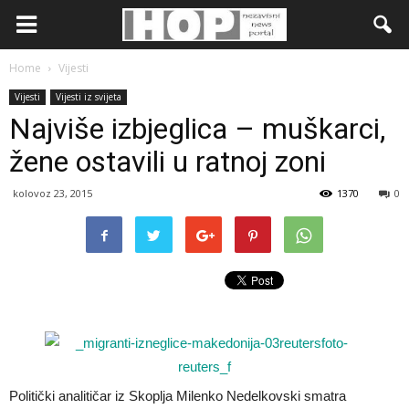
Home
Vijesti
Vijesti
Vijesti iz svijeta
Najviše izbjeglica – muškarci,
žene ostavili u ratnoj zoni
kolovoz 23, 2015
1370
0
Politički analitičar iz Skoplja Milenko Nedelkovski smatra