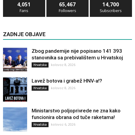
4,051
65,467
14,700
Fans
Followers
Subscribers
ZADNJE OBJAVE
Zbog pandemije nije popisano 141 393
stanovnika sa prebivalištem u Hrvatskoj
kolovoz 8, 2026
Hrvatska
Lavež botova i grabež HNV-a!?
kolovoz 8, 2026
Hrvatska
Ministarstvo poljoprivrede ne zna kako
funcionira obrana od tuče raketama!
kolovoz 6, 2026
Hrvatska