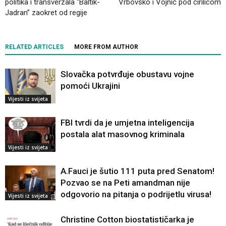
politika i transverzala “Baltik-
Vrbovsko i Vojnić pod ćirilicom
Jadran” zaokret od regije
RELATED ARTICLES
MORE FROM AUTHOR
Slovačka potvrđuje obustavu vojne
pomoći Ukrajini
Vijesti iz svijeta
FBI tvrdi da je umjetna inteligencija
postala alat masovnog kriminala
Vijesti iz svijeta
A.Fauci je šutio 111 puta pred Senatom!
Pozvao se na Peti amandman nije
odgovorio na pitanja o podrijetlu virusa!
Vijesti iz svijeta
Christine Cotton biostatističarka je