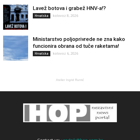
Lavež botova i grabež HNV-a!?
kolovoz 8, 2026
Hrvatska
Ministarstvo poljoprivrede ne zna kako
funcionira obrana od tuče raketama!
kolovoz 6, 2026
Hrvatska
Atelier Ingrid Runtić