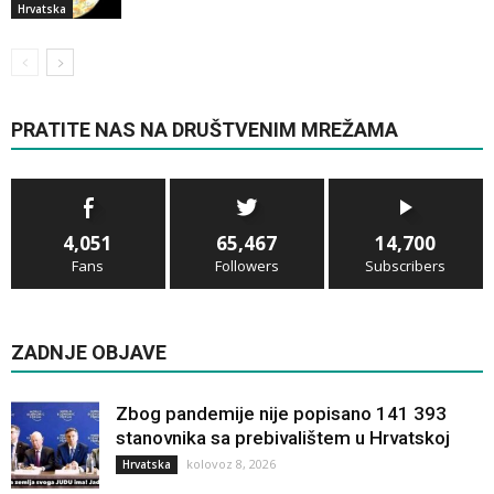
Hrvatska
PRATITE NAS NA DRUŠTVENIM MREŽAMA
4,051
65,467
14,700
Fans
Followers
Subscribers
ZADNJE OBJAVE
Zbog pandemije nije popisano 141 393
stanovnika sa prebivalištem u Hrvatskoj
kolovoz 8, 2026
Hrvatska