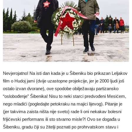
Nevjerojatno! Na isti dan kada je u Šibeniku bio prikazan Leljakov
film o Hudoj jami (dvije uzastopne projekcije, jer je 2000 ljudi još
ostalo izvan dvorane), ove spodobe obilježavaju partizansko
“oslobođenje” Šibenika! Nisu to neki starci predvođeni Mesićem,
nego mladići (pogledajte petokraku na majici lijevog). Pitanje je
(jer takvima zaista ništa nije sveto) rade li oni nekakav bolesni
frljićevski performans ili sto stvarno misle?! Ovo se događa u
Šibeniku, gradu čiji su žitelji poznati po prohrvatskom stavu i