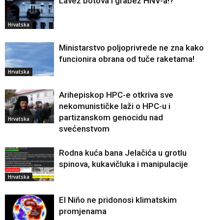
Lavež botova i grabež HNV-a!?
Hrvatska
Ministarstvo poljoprivrede ne zna kako
funcionira obrana od tuče raketama!
Hrvatska
Arihepiskop HPC-e otkriva sve
nekomunističke laži o HPC-u i
partizanskom genocidu nad
Hrvatska
svećenstvom
Rodna kuća bana Jelačića u grotlu
spinova, kukavičluka i manipulacije
Hrvatska
El Niño ne pridonosi klimatskim
promjenama