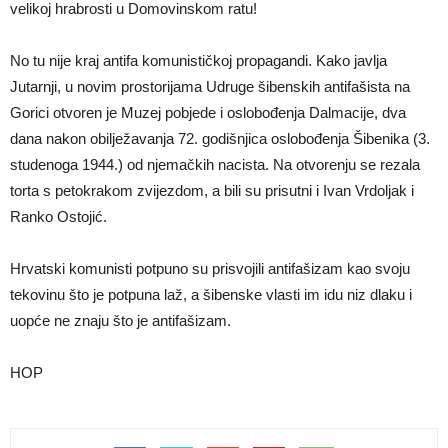
velikoj hrabrosti u Domovinskom ratu!
No tu nije kraj antifa komunističkoj propagandi. Kako javlja
Jutarnji, u novim prostorijama Udruge šibenskih antifašista na
Gorici otvoren je Muzej pobjede i oslobođenja Dalmacije, dva
dana nakon obilježavanja 72. godišnjica oslobođenja Šibenika (3.
studenoga 1944.) od njemačkih nacista. Na otvorenju se rezala
torta s petokrakom zvijezdom, a bili su prisutni i Ivan Vrdoljak i
Ranko Ostojić.
Hrvatski komunisti potpuno su prisvojili antifašizam kao svoju
tekovinu što je potpuna laž, a šibenske vlasti im idu niz dlaku i
uopće ne znaju što je antifašizam.
HOP