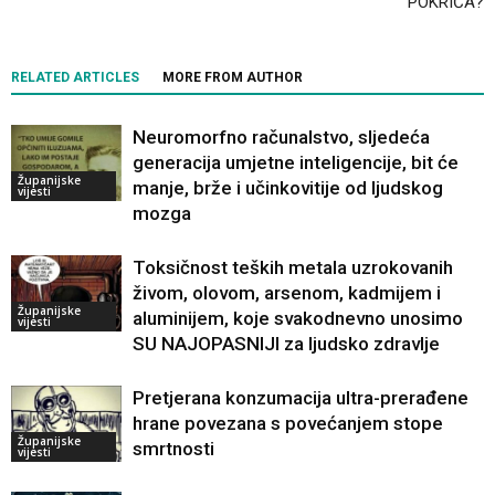
POKRIĆA?
RELATED ARTICLES
MORE FROM AUTHOR
Neuromorfno računalstvo, sljedeća
generacija umjetne inteligencije, bit će
Županijske
manje, brže i učinkovitije od ljudskog
vijesti
mozga
Toksičnost teških metala uzrokovanih
živom, olovom, arsenom, kadmijem i
Županijske
aluminijem, koje svakodnevno unosimo
vijesti
SU NAJOPASNIJI za ljudsko zdravlje
Pretjerana konzumacija ultra-prerađene
hrane povezana s povećanjem stope
Županijske
smrtnosti
vijesti