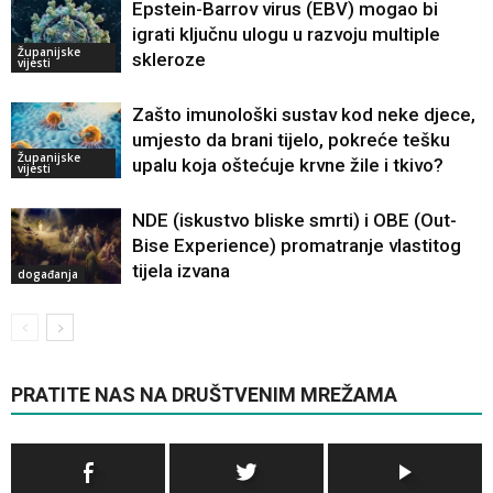
Epstein-Barrov virus (EBV) mogao bi
igrati ključnu ulogu u razvoju multiple
Županijske
skleroze
vijesti
Zašto imunološki sustav kod neke djece,
umjesto da brani tijelo, pokreće tešku
Županijske
upalu koja oštećuje krvne žile i tkivo?
vijesti
NDE (iskustvo bliske smrti) i OBE (Out-
Bise Experience) promatranje vlastitog
tijela izvana
događanja
PRATITE NAS NA DRUŠTVENIM MREŽAMA