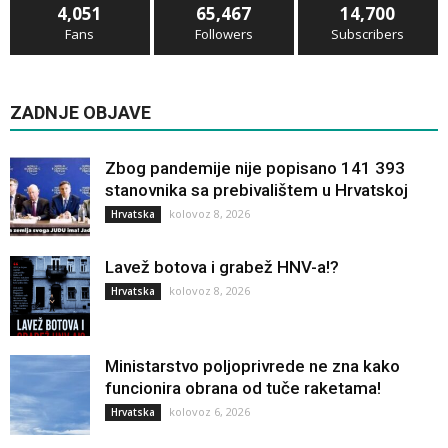
4,051
65,467
14,700
Fans
Followers
Subscribers
ZADNJE OBJAVE
Zbog pandemije nije popisano 141 393
stanovnika sa prebivalištem u Hrvatskoj
kolovoz 8, 2026
Hrvatska
Lavež botova i grabež HNV-a!?
kolovoz 8, 2026
Hrvatska
Ministarstvo poljoprivrede ne zna kako
funcionira obrana od tuče raketama!
kolovoz 6, 2026
Hrvatska