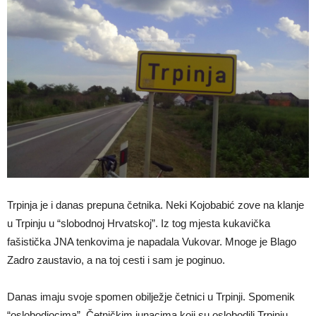
Trpinja je i danas prepuna četnika. Neki Kojobabić zove na klanje
u Trpinju u “slobodnoj Hrvatskoj”. Iz tog mjesta kukavička
fašistička JNA tenkovima je napadala Vukovar. Mnoge je Blago
Zadro zaustavio, a na toj cesti i sam je poginuo.
Danas imaju svoje spomen obilježje četnici u Trpinji. Spomenik
“oslobodiocima”. Četničkim junacima koji su oslobodili Trpinju.