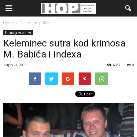
Home
Financijske prilike
Financijske prilike
Keleminec sutra kod krimosa
M. Babića i Indexa
rujan 21, 2018
6087
0