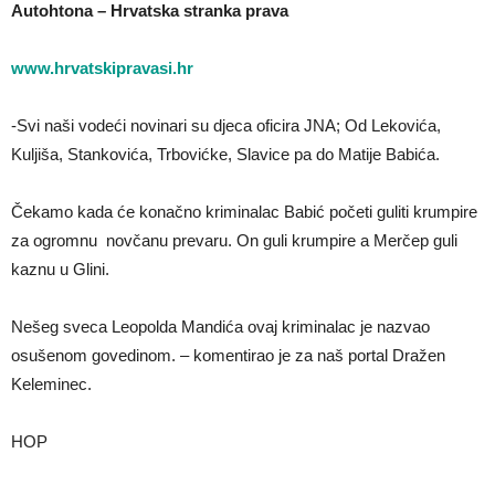
Autohtona – Hrvatska stranka prava
www.hrvatskipravasi.hr
-Svi naši vodeći novinari su djeca oficira JNA; Od Lekovića,
Kuljiša, Stankovića, Trbovićke, Slavice pa do Matije Babića.
Čekamo kada će konačno kriminalac Babić početi guliti krumpire
za ogromnu novčanu prevaru. On guli krumpire a Merčep guli
kaznu u Glini.
Nešeg sveca Leopolda Mandića ovaj kriminalac je nazvao
osušenom govedinom. – komentirao je za naš portal Dražen
Keleminec.
HOP