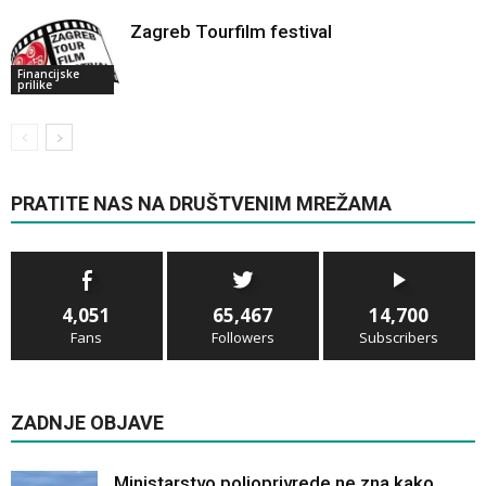
Zagreb Tourfilm festival
Financijske
prilike
PRATITE NAS NA DRUŠTVENIM MREŽAMA
4,051
65,467
14,700
Fans
Followers
Subscribers
ZADNJE OBJAVE
Ministarstvo poljoprivrede ne zna kako