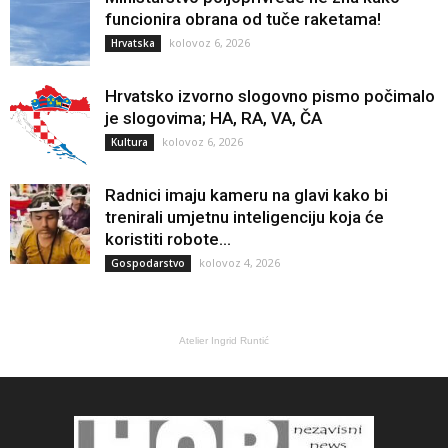
funcionira obrana od tuče raketama!
kolovoz 6, 2026
Hrvatska
Hrvatsko izvorno slogovno pismo počimalo
je slogovima; HA, RA, VA, ČA
kolovoz 6, 2026
Kultura
Radnici imaju kameru na glavi kako bi
trenirali umjetnu inteligenciju koja će
koristiti robote...
kolovoz 4, 2026
Gospodarstvo
Atelier Ingrid Runtić