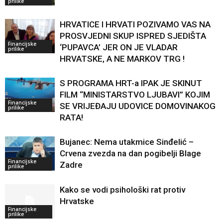
prilike
HRVATICE I HRVATI POZIVAMO VAS NA
PROSVJEDNI SKUP ISPRED SJEDIŠTA
Financijske
‘PUPAVCA’ JER ON JE VLADAR
prilike
HRVATSKE, A NE MARKOV TRG !
S PROGRAMA HRT-a IPAK JE SKINUT
FILM “MINISTARSTVO LJUBAVI” KOJIM
Financijske
SE VRIJEĐAJU UDOVICE DOMOVINAKOG
prilike
RATA!
Bujanec: Nema utakmice Sinđelić –
Crvena zvezda na dan pogibelji Blage
Financijske
Zadre
prilike
Kako se vodi psihološki rat protiv
Hrvatske
Financijske
prilike