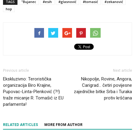
TAGS
"Bujanec
#esih
#glasnović
#tomasić
#zekanović
hop
Previous article
Next article
Ekskluzivno: Teroristička
Nikopolje, Rovine, Angora,
organizacija Biro Krajine,
Carigrad… četiri povijesne
Pupovac-Linta-Plenković (?!)
zajedničke bitke Srba i Turaka
traže micanje R. Tomašić iz EU
protiv kršćana
parlamenta!
RELATED ARTICLES
MORE FROM AUTHOR