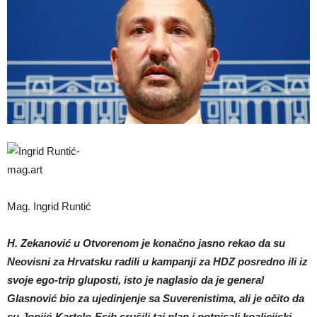
Mag. Ingrid Runtić
H. Zekanović u Otvorenom je konačno jasno rekao da su
Neovisni za Hrvatsku radili u kampanji za HDZ posredno ili iz
svoje ego-trip gluposti, isto je naglasio da je general
Glasnović bio za ujedinjenje sa Suverenistima, ali je očito da
su Jonjić-Kartelo-Esih srušili taj plan i potpisali koalicijski