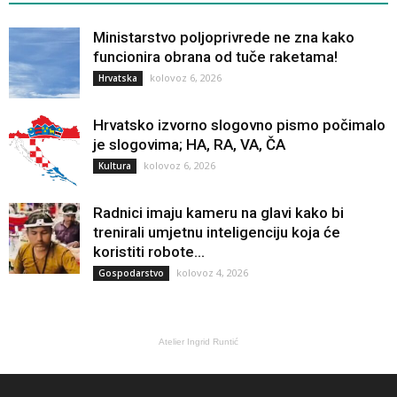
Ministarstvo poljoprivrede ne zna kako
funcionira obrana od tuče raketama!
kolovoz 6, 2026
Hrvatska
Hrvatsko izvorno slogovno pismo počimalo
je slogovima; HA, RA, VA, ČA
kolovoz 6, 2026
Kultura
Radnici imaju kameru na glavi kako bi
trenirali umjetnu inteligenciju koja će
koristiti robote...
kolovoz 4, 2026
Gospodarstvo
Atelier Ingrid Runtić