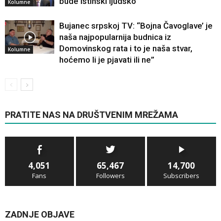
bude istinski ljudsko
Kolumne
Bujanec srpskoj TV: “Bojna Čavoglave’ je
naša najpopularnija budnica iz
Domovinskog rata i to je naša stvar,
Kolumne
hoćemo li je pjavati ili ne”
PRATITE NAS NA DRUŠTVENIM MREŽAMA
4,051
65,467
14,700
Fans
Followers
Subscribers
ZADNJE OBJAVE