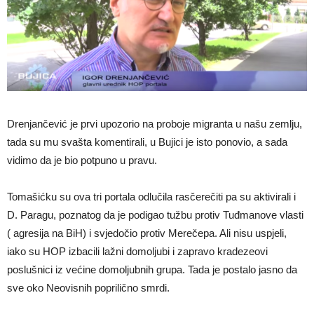
Drenjančević je prvi upozorio na proboje migranta u našu zemlju,
tada su mu svašta komentirali, u Bujici je isto ponovio, a sada
vidimo da je bio potpuno u pravu.
Tomašićku su ova tri portala odlučila rasčerečiti pa su aktivirali i
D. Paragu, poznatog da je podigao tužbu protiv Tuđmanove vlasti
( agresija na BiH) i svjedočio protiv Merečepa. Ali nisu uspjeli,
iako su HOP izbacili lažni domoljubi i zapravo kradezeovi
poslušnici iz većine domoljubnih grupa. Tada je postalo jasno da
sve oko Neovisnih poprilično smrdi.