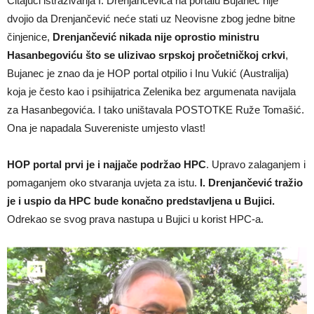
Čitajući istraživanja I. Drenjančevića na portalu Bujanec nije
dvojio da Drenjančević neće stati uz Neovisne zbog jedne bitne
činjenice,
Drenjančević nikada nije oprostio ministru
Hasanbegoviću što se ulizivao srpskoj pročetničkoj crkvi
,
Bujanec je znao da je HOP portal otpilio i Inu Vukić (Australija)
koja je često kao i psihijatrica Zelenika bez argumenata navijala
za Hasanbegovića. I tako uništavala POSTOTKE Ruže Tomašić.
Ona je napadala Suvereniste umjesto vlast!
HOP portal prvi je i najjače podržao HPC
. Upravo zalaganjem i
pomaganjem oko stvaranja uvjeta za istu.
I. Drenjančević tražio
je i uspio da HPC bude konačno predstavljena u Bujici.
Odrekao se svog prava nastupa u Bujici u korist HPC-a.