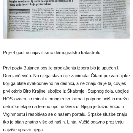
Prije 4 godine najavili smo demografsku katastrofu!
Prvi poziv Bujanca poslije proglašenja izbora bio je upućen I.
Drenjančeviću. No njega slava nije zanimala. Čitam pokvarenjake
koji ga blate svakodnevno na desnici, a ne znaju da je taj čovjek
prvi otkrio Biro Krajine, ubojice iz Škabrnje i Stupnog dola, ubojice
HOS-ovaca, kriminal u mnogim tvrtkama i potpuno uništio mrežu
četničke ekipe na terenu općine Gvozd. Njega je tražio Vučić u
Vrginmostu i raspitivao se o našem portalu. Srpske službe znaju
tko je bitan znatno više od naših. Linta, Vučić odavno prozivaju
najviše upravo njega.