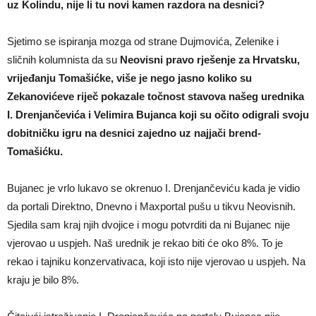
uz Kolindu, nije li tu novi kamen razdora na desnici?
Sjetimo se ispiranja mozga od strane Dujmovića, Zelenike i
sličnih kolumnista da su
Neovisni pravo rješenje za Hrvatsku,
vrijeđanju Tomašićke, više je nego jasno koliko su
Zekanovićeve riječ pokazale točnost stavova našeg urednika
I. Drenjančevića i Velimira Bujanca koji su očito odigrali svoju
dobitničku igru na desnici zajedno uz najjači brend-
Tomašićku.
Bujanec je vrlo lukavo se okrenuo I. Drenjančeviću kada je vidio
da portali Direktno, Dnevno i Maxportal pušu u tikvu Neovisnih.
Sjedila sam kraj njih dvojice i mogu potvrditi da ni Bujanec nije
vjerovao u uspjeh. Naš urednik je rekao biti će oko 8%. To je
rekao i tajniku konzervativaca, koji isto nije vjerovao u uspjeh. Na
kraju je bilo 8%.