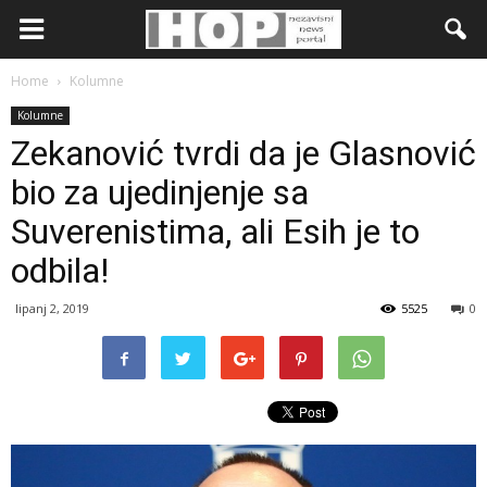
Home
Kolumne
Kolumne
Zekanović tvrdi da je Glasnović
bio za ujedinjenje sa
Suverenistima, ali Esih je to
odbila!
lipanj 2, 2019
5525
0