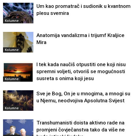
Um kao promatrač i sudionik u kvantnom
plesu svemira
Kolumne
Anatomija vandalizma i trijumf Kraljice
Mira
Kolumne
I tek kada naučiš otpustiti one koji nisu
spremni voljeti, otvoriš se mogućnosti
susreta s onima koji jesu
Kolumne
Sve je Bog, On je u mnogima, a mnogi su
u Njemu, neodvojiva Apsolutna Svijest
Kolumne
Transhumanisti doista aktivno rade na
promjeni čovječanstva tako da više ne