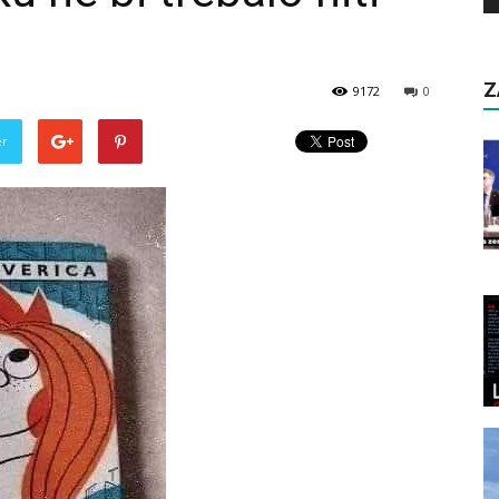
Z
9172
0
er