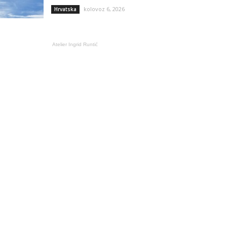
kolovoz 6, 2026
Hrvatska
Atelier Ingrid Runtić