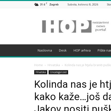
C
31.6
Subota, kolovoz 8, 2026
Sta
Zagreb
HOP
Naslovna
Desk
HOP arhiva
Pišite n
Home
Hrvatska
Kolinda nas je htjela braniti pu
Hrvatska
Uncategorized
Kolinda nas je ht
kako kaže…još d
Jakov nositi pušk