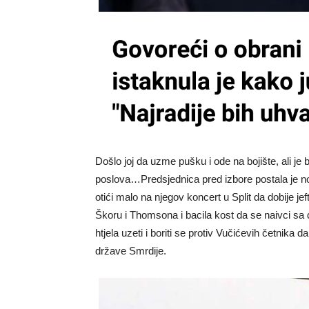
Došlo joj da uzme pušku i ode na bojište, ali je
poslova…Predsjednica pred izbore postala je n
otići malo na njegov koncert u Split da dobije j
Škoru i Thomsona i bacila kost da se naivci sa d
htjela uzeti i boriti se protiv Vučićevih četnika
države Smrdije.