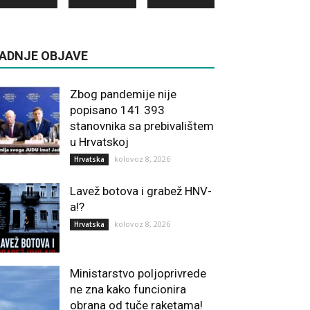
ADNJE OBJAVE
Zbog pandemije nije
popisano 141 393
stanovnika sa prebivalištem
u Hrvatskoj
kolovoz 8, 2026
Hrvatska
Lavež botova i grabež HNV-
a!?
kolovoz 8, 2026
Hrvatska
Ministarstvo poljoprivrede
ne zna kako funcionira
obrana od tuče raketama!