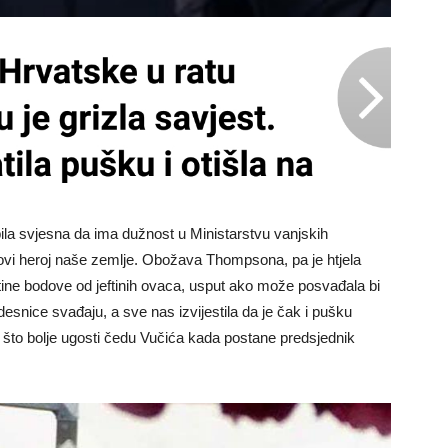
 bila svjesna da ima dužnost u Ministarstvu vanjskih
ovi heroj naše zemlje. Obožava Thompsona, pa je htjela
eftine bodove od jeftinih ovaca, usput ako može posvađala bi
esnice svađaju, a sve nas izvijestila da je čak i pušku
 da što bolje ugosti čedu Vučića kada postane predsjednik