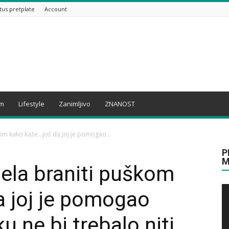
tus pretplate
Account
am
Lifestyle
Zanimljivo
ZNANOST
škom kako kaže…još da joj je pomogao...
P
M
jela braniti puškom
a joj je pomogao
u ne bi trebalo niti