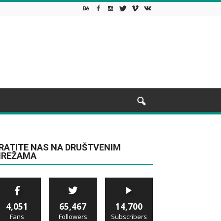
RATITE NAS NA DRUŠTVENIM
REŽAMA
4,051
65,467
14,700
Fans
Followers
Subscribers