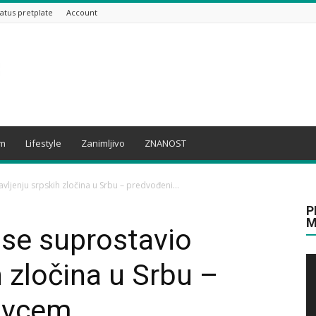
tatus pretplate
Account
am
Lifestyle
Zanimljivo
ZNANOST
vljenju srpskih zločina u Srbu – predvođeni...
P
M
 se suprostavio
h zločina u Srbu –
ovcem