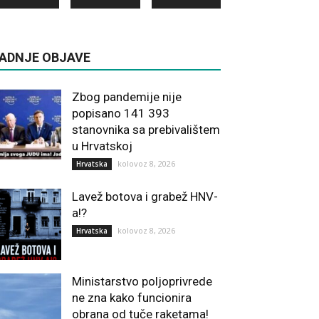
ADNJE OBJAVE
Zbog pandemije nije
popisano 141 393
stanovnika sa prebivalištem
u Hrvatskoj
kolovoz 8, 2026
Hrvatska
Lavež botova i grabež HNV-
a!?
kolovoz 8, 2026
Hrvatska
Ministarstvo poljoprivrede
ne zna kako funcionira
obrana od tuče raketama!