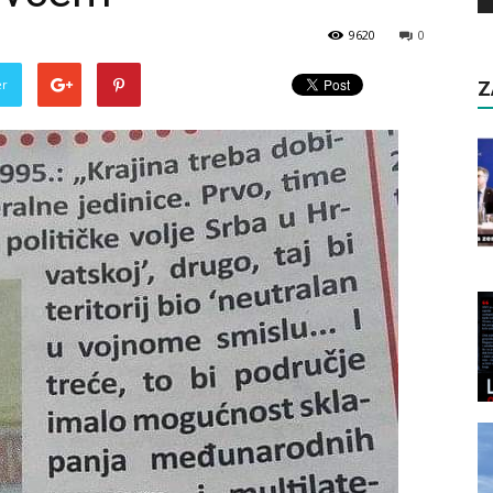
9620
0
er
Z