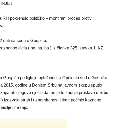
NJE !
 RH pokrenulo političko – montirani proces protiv
va.
12 sati na sudu u Gospiću.
aznenog djela ( ha, ha, ha ) iz članka 325. stavka 1. KZ.
 Gospiću podiglo je optužnicu, a Općinski sud u Gospiću
nja 2015. godine u Donjem Srbu na javnom skupu uputio
 zapamti njegove riječi i da mu je to zadnja proslava u Srbu,
 ) izazvalo strah i uznemirenost i time počinio kazneno
asilje i mržnju.