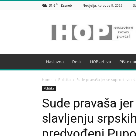
C
31.6
Nedjelja, kolovoz 9, 2026
S
Zagreb
HOP
Naslovna
Desk
HOP arhiva
Pišite n
Home
Politika
Sude pravaša jer se suprostavio sla
Politika
Sude pravaša jer
slavljenju srpski
predvođeni Pup