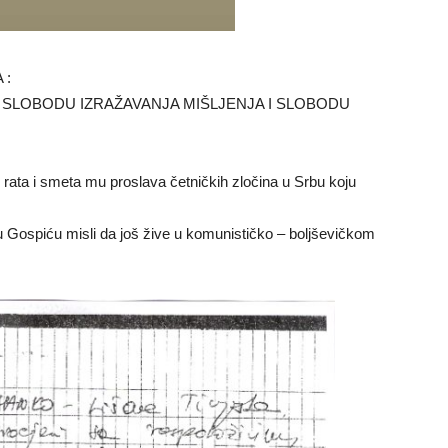
 :
A SLOBODU IZRAŽAVANJA MIŠLJENJA I SLOBODU
ata i smeta mu proslava četničkih zločina u Srbu koju
 Gospiću misli da još žive u komunističko – boljševičkom