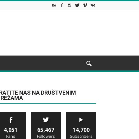
RATITE NAS NA DRUŠTVENIM
REŽAMA
4,051
65,467
14,700
Fans
Followers
Subscribers