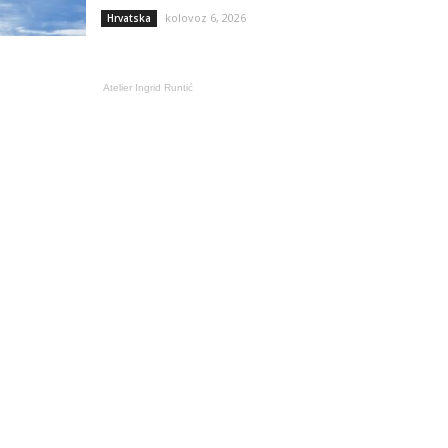
kolovoz 6, 2026
Hrvatska
Atelier Ingrid Runtić