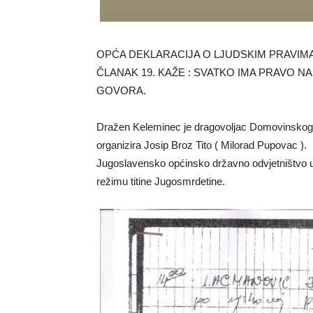
OPĆA DEKLARACIJA O LJUDSKIM PRAVIMA
ČLANAK 19. KAŽE : SVATKO IMA PRAVO N
GOVORA.
Dražen Keleminec je dragovoljac Domovinskog r
organizira Josip Broz Tito ( Milorad Pupovac ).
Jugoslavensko općinsko državno odvjetništvo u
režimu titine Jugosmrdetine.