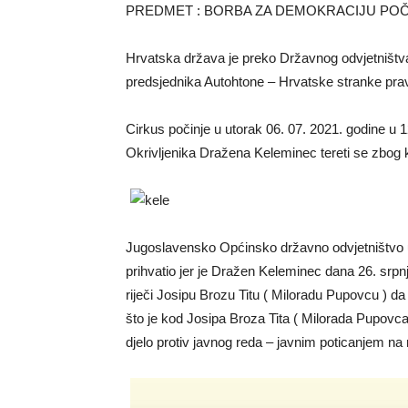
PREDMET : BORBA ZA DEMOKRACIJU POČI
Hrvatska država je preko Državnog odvjetništva
predsjednika Autohtone – Hrvatske stranke pra
Cirkus počinje u utorak 06. 07. 2021. godine u 
Okrivljenika Dražena Keleminec tereti se zbog k
Jugoslavensko Općinsko državno odvjetništvo u
prihvatio jer je Dražen Keleminec dana 26. srp
riječi Josipu Brozu Titu ( Miloradu Pupovcu ) da
što je kod Josipa Broza Tita ( Milorada Pupovca
djelo protiv javnog reda – javnim poticanjem na n